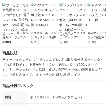
サッとかぶせる 食品
ハウスホールドジャパ
ジップロック スクリ
岩谷マテリアル
用カバー ラップの代
ン キッチンポリ袋BO
ューロック アソート
ラップ家庭用6
わりに 電子レンジOK
428
X KB18 4580287321
495
ボックス 8個入（300
1,198
り I-WRAP-H
207
円
円
円
円
直径約18〜22cm対応
020 1個（300枚）
ml×5個、473ml×3
1箱（100枚入）錦尚
個）1箱 旭化成ホーム
商品説明
金
プロダクツ
ティッシュのように片手でつまんで1枚ずつ取り出せるボックスタイ
プのポリ袋です。中身が見えにくい半透明のポリ袋220枚入りで
す。キッチンまわりで大活躍。食品の保存から小物の整理収納など
に。マチ付きタイプ。＃キッチン用 ぽり袋 箱タイプ
商品仕様/スペック
材質
ポリエチレン（HDPE+メタロセン）