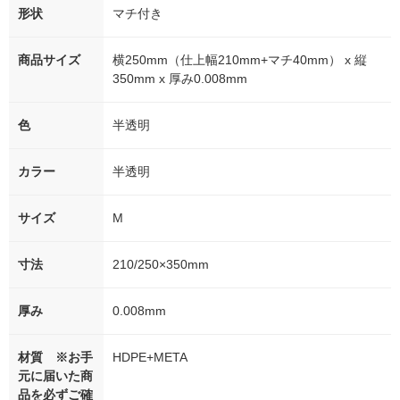
形状
マチ付き
商品サイズ
横250mm（仕上幅210mm+マチ40mm） x 縦
350mm x 厚み0.008mm
色
半透明
カラー
半透明
サイズ
M
寸法
210/250×350mm
厚み
0.008mm
材質 ※お手
HDPE+META
元に届いた商
品を必ずご確