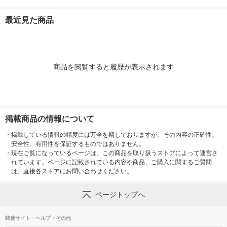
ィ サッとサッと タイ
キッチンタオル エリ
ソフトパック サッと
パック（200
ルデザイン キッチン
エール 大王製紙
サッと タイルデザイ
ロール）
最近見た商品
タオル 日本製紙クレ
ン 200枚×30個 日本
シア 限定
製紙クレシア 限定
商品を閲覧すると履歴が表示されます
掲載商品の情報について
・
掲載している情報の精度には万全を期しておりますが、その内容の正確性、
安全性、有用性を保証するものではありません。
・
現在ご覧になっているページは、この商品を取り扱うストアによって運営さ
れています。ページに記載されている内容や商品、ご購入に関するご質問
は、直接各ストアにお問い合わせください。
ページトップへ
関連サイト・ヘルプ・その他