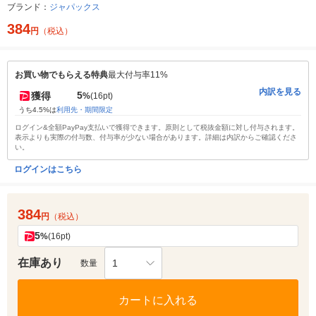
ブランド：
ジャパックス
384
円
（税込）
お買い物でもらえる特典
最大付与率11%
内訳を見る
5
獲得
%
(16pt)
うち4.5%は
利用先・期間限定
ログイン&全額PayPay支払いで獲得できます。原則として税抜金額に対し付与されます。
表示よりも実際の付与数、付与率が少ない場合があります。詳細は内訳からご確認くださ
い。
ログインはこちら
384
円
（税込）
5
%
(16pt)
在庫あり
1
数量
カートに入れる