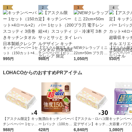
1
2
3
4
キッチンペーパー 1セ
【アスクル限定】キッ
NEWクレラップ ミニ
【アスクル限
ット（150カット×4ロ
チンペーパー 1セット
22cm×50m プラ刃 電
チンペーパー 
ール×2） スコッティ
995
（200組×4）スコッテ
988
子レンジ・冷凍可 3本
1,050
（120カット×
530
円
円
円
円
3倍巻きキッチンタオ
ィ サッとサッと タイ
クレハ
ル）超吸収キ
ル 日本製紙クレシア
ルデザイン キッチン
オル エリエー
LOHACOからのおすすめPRアイテム
タオル 日本製紙クレ
製紙共同企画 
シア 限定
ナル
【アスクル限定】キッ
無漂白キッチンペーパ
【アスクル・ロハコ限
キッチンペーパ
チンペーパー 1セット
ー 1パック（100カッ
定デザイン】キッチン
大容量 パワフ
（200組×4）スコッテ
988
ト×2ロール）超吸収
428
ペーパー スコッティ
6,840
巻 キッチンロ
1,080
円
円
円
円