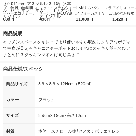
ゴミ袋 乳白半透明 ス
【水・ミネラルウォー
HAKU（ハク） メラ
アイリスフーズ
ーパーエコノミー 省
ター】LOHACO Wate
ノフォーカスＩＶ 4
山の強炭酸水 
資源タイプ（薄手 カ
660
r（ロハコウォータ
490
5ｇ 資生堂 おまけ
11,000
レス 500ml 1
1,420
円
円
円
円
サカサ）45L 100枚入
ー）2L ラベルレス 1
付き
本入）
×1 厚さ0.011mm アス
箱（5本入）（イチオ
商品説明
クル （イチオシ） オ
シ） オリジナル
リジナル
キッチンスペースをキレイでより使いやすい収納にクリアなボディ
で中身が見えるキャニスターポットおしゃれにスッキリ並べてひと
まとめにスタッキングすれば同じ高さに
商品仕様/スペック
商品サイズ
8.9 × 8.9 × 12Hcm（520ml）
カラー
ブラック
サイズ
8.9cm×8.9cm×高さ12cm
材質
本体：スチロール樹脂/フタ：ポリエチレン