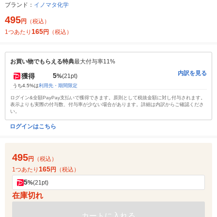
ブランド：
イノマタ化学
495
円
（税込）
165
1つあたり
円
（税込）
お買い物でもらえる特典
最大付与率11%
内訳を見る
5
獲得
%
(21pt)
うち4.5%は
利用先・期間限定
ログイン&全額PayPay支払いで獲得できます。原則として税抜金額に対し付与されます。
表示よりも実際の付与数、付与率が少ない場合があります。詳細は内訳からご確認くださ
い。
ログインはこちら
495
円
（税込）
165
1つあたり
円
（税込）
5
%
(21pt)
在庫切れ
カートに入れる