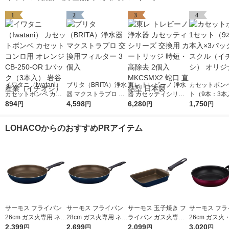
1
2
3
4
イワタニ（Iwatani）
ブリタ（BRITA）浄水
東レ トレビーノ 浄水
カセットボンベ
カセットボンベ カセ
器 マクストラプロ 交
器 カセッティシリー
ト（9本：3本
ットコンロ用 オレン
894
換用フィルター 3個入
4,598
ズ 交換用 カートリッ
6,280
ック） アスク
1,750
円
円
円
円
ジ CB-250-OR 1パッ
ジ 時短・高除去 2個
チオシ） オリ
ク（3本入） 岩谷産業
入 MKCSMX2 蛇口 直
LOHACOからのおすすめPRアイテム
（イチオシ）
結型 日本製
サーモス フライパン
サーモス フライパン
サーモス 玉子焼き フ
サーモス フラ
26cm ガス火専用 ネイ
28cm ガス火専用 ネイ
ライパン ガス火専用
26cm ガス火
ビー KFI-026 NVY 1個
2,399
ビー KFI-028 NVY 1個
2,699
ネイビー KFI-013E N
2,099
レッド KFM-0
3,020
円
円
円
円