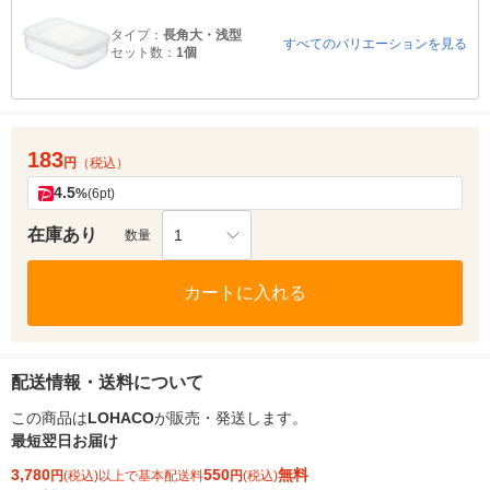
タイプ：
長角大・浅型
すべてのバリエーションを見る
セット数：
1個
183
円
（税込）
4.5
%
(6pt)
在庫あり
1
数量
カートに入れる
配送情報・送料について
この商品は
LOHACO
が販売・発送します。
最短翌日お届け
3,780
550
無料
円
(税込)以上で基本配送料
円
(税込)