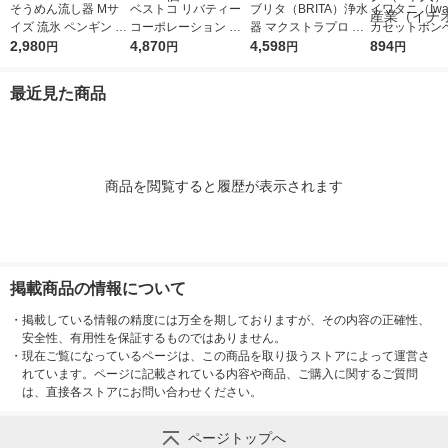
そうめん流し器 Mサ
ベストコ リバティー
ブリタ（BRITA）浄水
イワタニ（Iwat
イズ 流氷 ペンギン D-
コーポレーション ウ
器 マクストラプロ 交
カセットボンベ
1407 パール金属
2,980
ォータースライダー
4,870
換用フィルター 3個入
4,598
ットコンロ用 
894
円
円
円
円
流しそうめん ホワイ
ジ CB-250-O
ト LD-281 1個
ク（3本入） 
最近見た商品
（イチオシ）
商品を閲覧すると履歴が表示されます
掲載商品の情報について
・
掲載している情報の精度には万全を期しておりますが、その内容の正確性、
安全性、有用性を保証するものではありません。
・
現在ご覧になっているページは、この商品を取り扱うストアによって運営さ
れています。ページに記載されている内容や商品、ご購入に関するご質問
は、直接各ストアにお問い合わせください。
ページトップへ