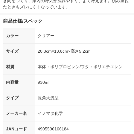
き間をつくり、庫内の冷気が流れやすく、よく冷えます。積み重ね
たときもズレにくくなっています。
商品仕様/スペック
カラー
クリアー
サイズ
20.3cm×13.8cm×高さ5.2cm
材質
本体：ポリプロピレン/フタ：ポリエチエレン
内容量
930ml
タイプ
長角大浅型
メーカー名
イノマタ化学
JANコード
4905596166184