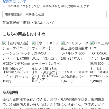
配送料について
※
一部の商品につきましては、基本配送料を当社が負担いたします。
在庫確認住所：東京都にお届け
賞味期限/使用期限・返品について
こちらの商品もおすすめ
【並行輸入品】ショー
【水・ミネラルウォー
アイリスフーズ 富士
UCC上島珈琲 
エイコーポレーション
ター】LOHACO Wate
山の強炭酸水 ラベル
OTONOU（
キッチンパック L 縦3
198
r（ロハコウォータ
490
レス 500ml 1箱（24
1,420
ウ） by BLAC
1,284
円
円
円
円
80×横250×マチ70mm
ー）2L ラベルレス 1
本入）
00ml 1セッ
1個（60枚入）
箱（5本入）（イチオ
商品説明
シ） オリジナル
優れた密閉性で保存ができる、角型・丸型密閉保存容器。密閉構造
で、冷蔵庫内の臭い移りもほとんど気になりません。本体の足がす