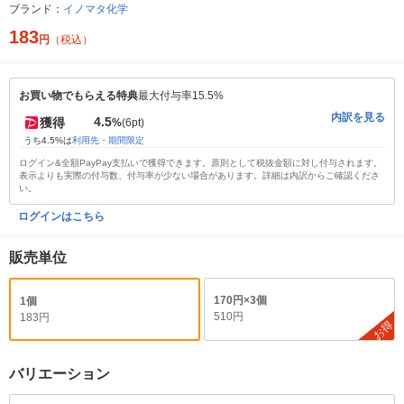
ブランド：
イノマタ化学
183
円
（税込）
お買い物でもらえる特典
最大付与率15.5%
内訳を見る
4.5
獲得
%
(6pt)
うち4.5%は
利用先・期間限定
ログイン&全額PayPay支払いで獲得できます。原則として税抜金額に対し付与されます。
表示よりも実際の付与数、付与率が少ない場合があります。詳細は内訳からご確認くださ
い。
ログインはこちら
販売単位
170円×3個
1個
510円
183円
お得
バリエーション