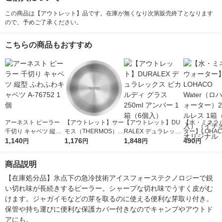
この商品は【アウトレット】品です。在庫が無くなり次第販売終了となります
ので、予めご了承ください。
こちらの商品もおすすめ
アーネスト ピーラー
【アウトレット】サー
【アウトレット】DU
【水・ミネラ
千切り キャベツ 縦型
モス（THERMOS）
RALEX デュラレック
ター】LOHACO
ふわふわキャベツ A-7
1,140
真空断熱ステンレスボ
1,176
ス ピカルディ グラス
1,848
r（ロハコウォ
490
円
円
円
円
6752 1個
ウル 14.5cm ステンレ
250ml アンバー 1箱
ー）2L ラベル
ス ROT-001 S
（6個入）
箱（5本入）
商品説明
シ） オリジナ
【在庫処分品】氷点下の急冷技術アイスフォーステクノロジーで鋭
い切れ味が長続きするピーラー。シャープな切れ味でうすく皮がむ
けます。ジャガイモなどの芽を取るのに使える便利な芽取り付き。
保管や持ち運びに便利な保護カバー付きなのでキャンプやアウトド
アにも。