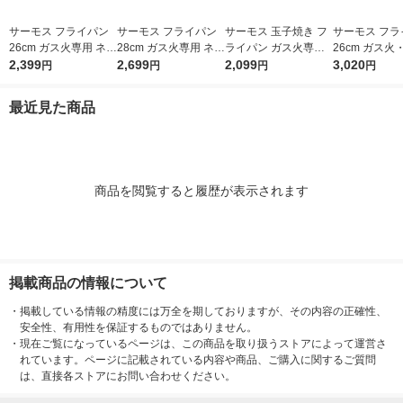
サーモス フライパン
サーモス フライパン
サーモス 玉子焼き フ
サーモス フラ
26cm ガス火専用 ネイ
28cm ガス火専用 ネイ
ライパン ガス火専用
26cm ガス火
ビー KFI-026 NVY 1個
2,399
ビー KFI-028 NVY 1個
2,699
ネイビー KFI-013E N
2,099
レッド KFM-0
3,020
円
円
円
円
VY 1個
最近見た商品
商品を閲覧すると履歴が表示されます
掲載商品の情報について
・
掲載している情報の精度には万全を期しておりますが、その内容の正確性、
安全性、有用性を保証するものではありません。
・
現在ご覧になっているページは、この商品を取り扱うストアによって運営さ
れています。ページに記載されている内容や商品、ご購入に関するご質問
は、直接各ストアにお問い合わせください。