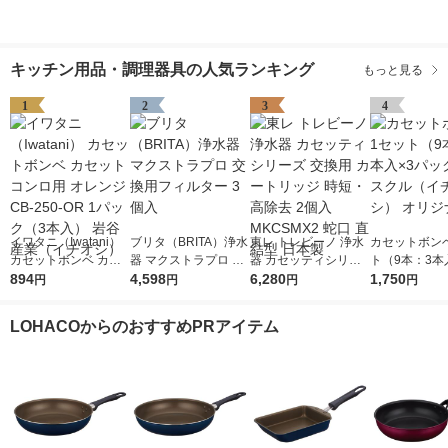
キッチン用品・調理器具の人気ランキング
もっと見る
1
2
3
4
イワタニ（Iwatani）
ブリタ（BRITA）浄水
東レ トレビーノ 浄水
カセットボンベ
カセットボンベ カセ
器 マクストラプロ 交
器 カセッティシリー
ト（9本：3本
ットコンロ用 オレン
894
換用フィルター 3個入
4,598
ズ 交換用 カートリッ
6,280
ック） アスク
1,750
円
円
円
円
ジ CB-250-OR 1パッ
ジ 時短・高除去 2個
チオシ） オリ
ク（3本入） 岩谷産業
入 MKCSMX2 蛇口 直
LOHACOからのおすすめPRアイテム
（イチオシ）
結型 日本製