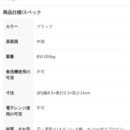
商品仕様/スペック
カラー
ブラック
原産国
中国
重量
約0.055kg
食洗機使用の
不可
可否
寸法
(約)幅8.5×奥行2.2×高さ14cm
電子レンジ使
不可
用の可否
材質 ※お手
刃・芽取り/ステンレス鋼、カバー/ポリプロピレ