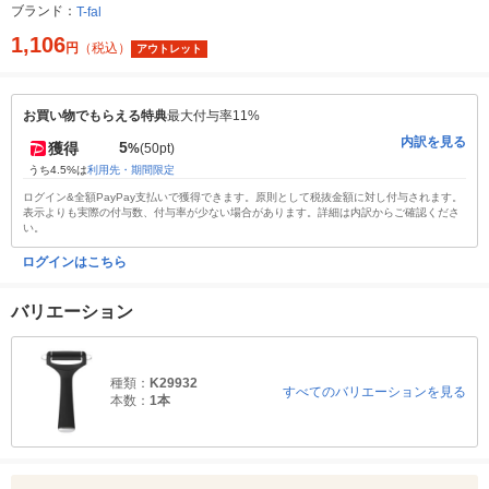
ブランド：
T-fal
1,106
円
（税込）
アウトレット
お買い物でもらえる特典
最大付与率11%
内訳を見る
5
獲得
%
(50pt)
うち4.5%は
利用先・期間限定
ログイン&全額PayPay支払いで獲得できます。原則として税抜金額に対し付与されます。
表示よりも実際の付与数、付与率が少ない場合があります。詳細は内訳からご確認くださ
い。
ログインはこちら
バリエーション
種類：
K29932
すべてのバリエーションを見る
本数：
1本