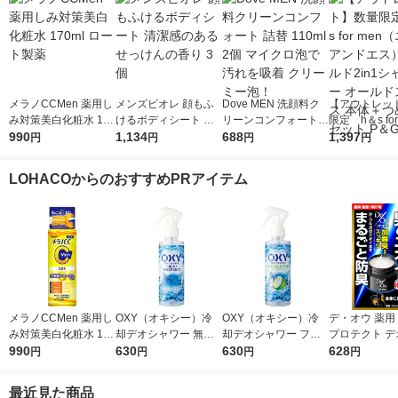
メラノCCMen 薬用し
メンズビオレ 顔もふ
Dove MEN 洗顔料ク
【アウトレッ
み対策美白化粧水 170
けるボディシート 清
リーンコンフォート
限定 h＆s for
ml ロート製薬
990
潔感のあるせっけんの
1,134
詰替 110ml 2個 マイ
688
（エイチアン
1,397
円
円
円
円
香り 3個
クロ泡で汚れを吸着
ゴールド2in
クリーミー泡！
ー オールドス
LOHACOからのおすすめPRアイテム
本体＋つめか
P＆G
メラノCCMen 薬用し
OXY（オキシー）冷
OXY（オキシー）冷
デ・オウ 薬用
み対策美白化粧水 170
却デオシャワー 無香
却デオシャワー フレ
プロテクト デ
ml ロート製薬
990
料 200ml 1個 ロート
630
ッシュアップルの香り
630
ム 全身用 男性
628
円
円
円
円
製薬
200ml 1個 ロート製薬
臭 50g ロー
最近見た商品