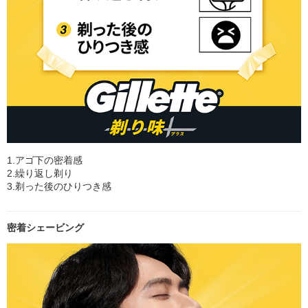
1.アゴ下の密着感
2.繰り返し剃り
3.剃った後のひりつき感
密着シェービング