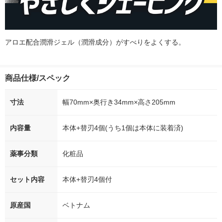
アロエ配合潤滑ジェル（潤滑成分）がすべりをよくする。
商品仕様/スペック
寸法
幅70mm×奥行き34mm×高さ205mm
内容量
本体+替刃4個(うち1個は本体に装着済)
薬事分類
化粧品
セット内容
本体+替刃4個付
原産国
ベトナム