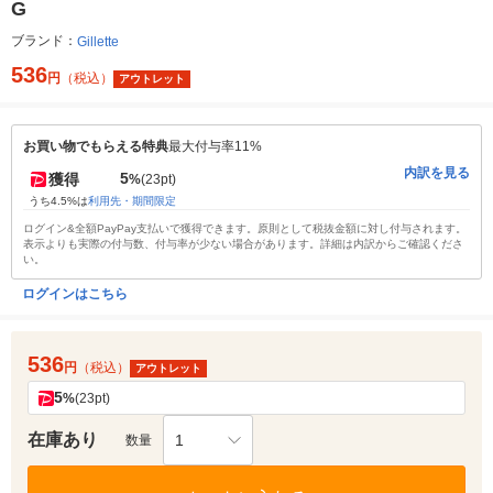
G
ブランド：
Gillette
536
円
（税込）
アウトレット
お買い物でもらえる特典
最大付与率11%
内訳を見る
5
獲得
%
(23pt)
うち4.5%は
利用先・期間限定
ログイン&全額PayPay支払いで獲得できます。原則として税抜金額に対し付与されます。
表示よりも実際の付与数、付与率が少ない場合があります。詳細は内訳からご確認くださ
い。
ログインはこちら
536
円
（税込）
アウトレット
5
%
(23pt)
在庫あり
1
数量