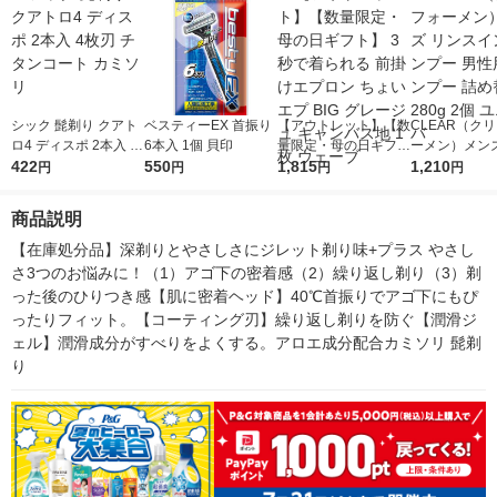
シック 髭剃り クアト
ベスティーEX 首振り
【アウトレット】【数
CLEAR（ク
ロ4 ディスポ 2本入 4
6本入 1個 貝印
量限定・母の日ギフ
ーメン）メンズ
枚刃 チタンコート カ
422
550
ト】 3秒で着られる
1,815
スインシャンプ
1,210
円
円
円
円
ミソリ
前掛けエプロン ちょ
性用 シャンプ
いエプ BIG グレージ
替え 280g 2
商品説明
ュ キャンバス地 1枚
ーバ
ウェーブ
【在庫処分品】深剃りとやさしさにジレット剃り味+プラス やさし
さ3つのお悩みに！（1）アゴ下の密着感（2）繰り返し剃り（3）剃
った後のひりつき感【肌に密着ヘッド】40℃首振りでアゴ下にもぴ
ったりフィット。【コーティング刃】繰り返し剃りを防ぐ【潤滑ジ
ェル】潤滑成分がすべりをよくする。アロエ成分配合カミソリ 髭剃
り