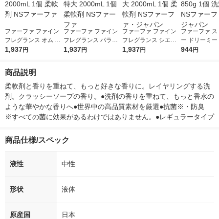
ファーファ ファイン
ファーファ ファイン
ファーファ ファイン
ファーファ ス
フレグランス オム 詰
フレグランス パラデ
フレグランス シエル
ー ドリーミー
め替え 特大 2000mL
1,937
ィ 詰め替え 特大 200
1,937
詰め替え 特大 2000m
1,937
え 特大 850g
944
円
円
円
円
1個 柔軟剤 NSファー
0mL 1個 柔軟剤 NSフ
L 1個 柔軟剤 NSファ
洗剤 NSファ
ファ
ァーファ
ーファ・ジャパン
ジャパン
商品説明
柔軟剤と香りを重ねて、もっと好きな香りに。レイヤリングする洗
剤。クラッシーソープの香り。●洗剤の香りを重ねて、もっと香水の
ような華やかな香りへ●世界中の高品質素材を厳選●抗菌※・防臭　
※すべての菌に効果があるわけではありません。●レギュラータイプ
商品仕様/スペック
液性
中性
形状
液体
原産国
日本