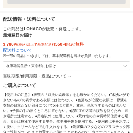
配送情報・送料について
この商品は
LOHACO
が販売・発送します。
最短翌日お届け
3,780
550
無料
円
(税込)以上で基本配送料
円
(税込)
配送料について
※
一部の商品につきましては、基本配送料を当社が負担いたします。
在庫確認住所：東京都にお届け
賞味期限/使用期限・返品について
ご購入について
【使用上の注意】●衣類の「取扱い絵表示」をお確かめください。●"水洗いがで
きないもの"の表示がある衣類には使わない。●色落ちが心配な衣類は、原液を
衣類の目立たない部分につけて5分ほど置き、変色、色落ちするものは洗わな
い。●子供の手の届くところに置かない。●認知症の方等の誤飲を防ぐため、置
き場所に注意する。●用途以外に使用しない。●荒れ性の方や長時間使用する場
合、または原液で使用する場合、炊事用手袋を使用する。●使用後は手を水でよ
く洗い、クリームなどでお手入れをする。●洗濯機のフタなどのプラスチック部
分に洗剤がついたまま放置すると傷むことがあるので、水ですぐにふきとる。●