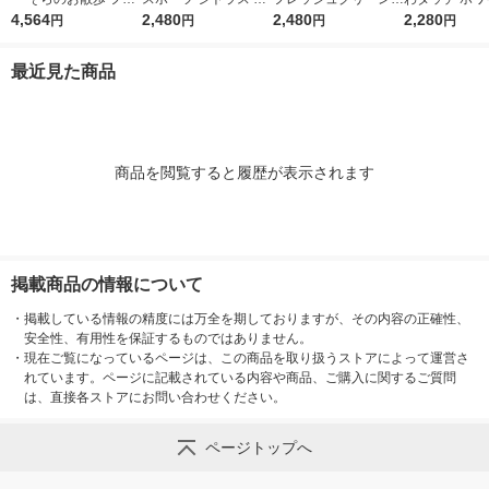
ーラルソープの香り
4,564
め替え 超特大 1380m
2,480
香り 詰め替え 超特大
2,480
ィーの香り 詰
2,280
円
円
円
円
詰め替え 超特大 4500
L 1セット（1個×2）
1380mL 1セット（1
超特大 1285m
mL 1セット（1個×2）
柔軟剤 P＆G
個×2） 柔軟剤 P＆G
ト（1個×2） 
最近見た商品
柔軟剤 NSファーファ
＆G
・ジャパン
商品を閲覧すると履歴が表示されます
掲載商品の情報について
・
掲載している情報の精度には万全を期しておりますが、その内容の正確性、
安全性、有用性を保証するものではありません。
・
現在ご覧になっているページは、この商品を取り扱うストアによって運営さ
れています。ページに記載されている内容や商品、ご購入に関するご質問
は、直接各ストアにお問い合わせください。
ページトップへ