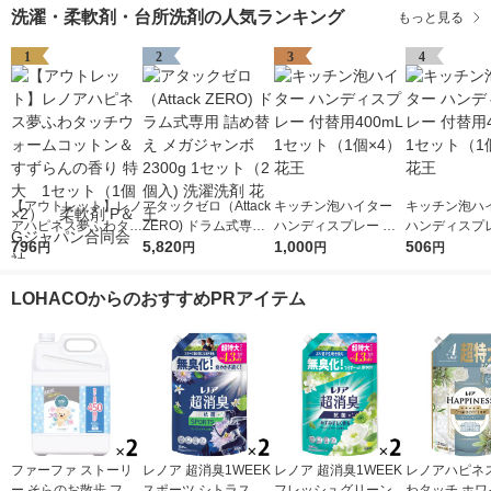
洗濯・柔軟剤・台所洗剤の人気ランキング
もっと見る
1
2
3
4
【アウトレット】レノ
アタックゼロ（Attack
キッチン泡ハイター
キッチン泡ハ
アハピネス夢ふわタッ
ZERO) ドラム式専用
ハンディスプレー 付
ハンディスプレ
チウォームコットン＆
796
詰め替え メガジャン
5,820
替用400mL 1セット
1,000
替用400mL 
506
円
円
円
円
すずらんの香り 特
ボ 2300g 1セット（2
（1個×4） 花王
（1個×2） 花
大 1セット（1個×
個入) 洗濯洗剤 花王
LOHACOからのおすすめPRアイテム
2） 柔軟剤 P＆Gジ
ャパン合同会社
ファーファ ストーリ
レノア 超消臭1WEEK
レノア 超消臭1WEEK
レノアハピネス
ー そらのお散歩 フロ
スポーツ シトラス 詰
フレッシュグリーンの
わタッチ ホワ