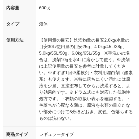
内容量
600ｇ
タイプ
液体
使用方法
【使用量の目安】洗濯物量の目安2.0kg/水量の
目安30L/使用量の目安25g、4.0kg/45L/38g、
5.0kg/55L/50g、6.0kg/65L/55g ※手洗いの場
合は、洗剤10gを水4Lに溶かして使う。※洗剤
は上記使用量の目安を参考に計量してくださ
い。※すすぎ1回※柔軟剤・衣料用漂白剤（酸素
系）も使えます。※特に落ちにくい汚れには原
液を少量、直接塗布してからお洗濯すると、よ
り効果的です。※ドラム式にも対応した低泡性
処方です。・衣類の取扱い表示を確認する。・
色落ちが心配な衣類は、原液を衣類の目立たな
い部分につけて5分ほどおき、変色、色落ちする
ものは洗わない。
商品タイプ
レギュラータイプ