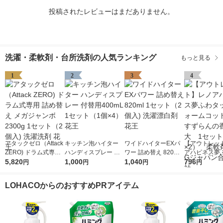
投稿されたレビューはまだありません。
洗濯・柔軟剤・台所洗剤の人気ランキング
もっと見る
1
2
3
4
アタックゼロ（Attack
キッチン泡ハイター
ワイドハイターEXパ
【アウトレッ
ZERO) ドラム式専用
ハンディスプレー 付
ワー 詰め替え 820ml
アハピネス夢
詰め替え メガジャン
5,820
替用400mL 1セット
1,000
1セット（2個入) 洗濯
1,040
チウォームコ
796
円
円
円
円
ボ 2300g 1セット（2
（1個×4） 花王
漂白剤 花王
すずらんの香り 
個入) 洗濯洗剤 花王
大 1セット（
LOHACOからのおすすめPRアイテム
2） 柔軟剤 
ャパン合同会