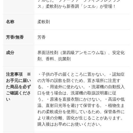
アルした「ファーファ ファインフレグラン
ス」柔軟剤から新香調「シエル」が登場！
名称
柔軟剤
芳香/無香
芳香
成分
界面活性剤（第四級アンモニウム塩）、安定化
剤、香料、抗菌剤
注意事項 ※
・子供の手の届くところに置かない。・認知症
お手元に届い
の方等の誤飲を防ぐため、置き場所に注意す
た商品を必ず
る。・用途外に使わない。・洗濯機の自動投入
ご確認くださ
口を使う場合は、洗濯機の取扱説明書に従
い
う。・原液を直接衣類にかけない。・高温や低
温、直射日光等を避けて保管する。・植物生ま
れの柔軟成分を使用しているため、保管条件に
より液の分離、固化が生じることがあります。
購入後はお早めにお使いください。