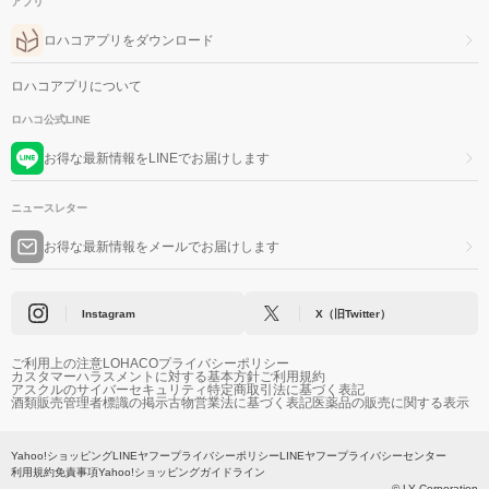
アプリ
ロハコアプリをダウンロード
ロハコアプリについて
ロハコ公式LINE
お得な最新情報をLINEでお届けします
ニュースレター
お得な最新情報をメールでお届けします
Instagram
X（旧Twitter）
ご利用上の注意
LOHACOプライバシーポリシー
カスタマーハラスメントに対する基本方針
ご利用規約
アスクルのサイバーセキュリティ
特定商取引法に基づく表記
酒類販売管理者標識の掲示
古物営業法に基づく表記
医薬品の販売に関する表示
Yahoo!ショッピング
LINEヤフープライバシーポリシー
LINEヤフープライバシーセンター
利用規約
免責事項
Yahoo!ショッピングガイドライン
© LY Corporation