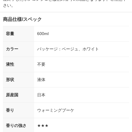
さい。
商品仕様/スペック
容量
600ml
カラー
パッケージ：ベージュ、ホワイト
液性
不要
形状
液体
原産国
日本
香り
ウォーミングブーケ
香りの強さ
★★★