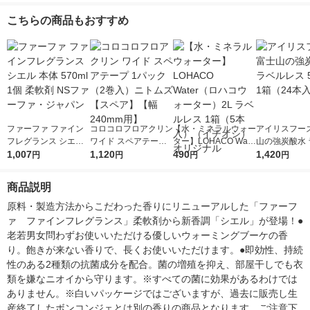
00ml 1セット（2個入)
柔軟剤 P＆G
個×2） 柔軟剤 P＆G
ト（1個×2） 
こちらの商品もおすすめ
花王
＆G
ファーファ ファイン
コロコロフロアクリン
【水・ミネラルウォー
アイリスフーズ
フレグランス シエル
ワイド スペアテープ
ター】LOHACO Wate
山の強炭酸水 
本体 570ml 1個 柔軟
1,007
1パック（2巻入）ニ
1,120
r（ロハコウォータ
490
レス 500ml 1
1,420
円
円
円
円
剤 NSファーファ・ジ
トムズ 【スペア】
ー）2L ラベルレス 1
本入）
ャパン
【幅240mm用】
箱（5本入）（イチオ
商品説明
シ） オリジナル
原料・製造方法からこだわった香りにリニューアルした「ファーフ
ァ　ファインフレグランス」柔軟剤から新香調「シエル」が登場！●
老若男女問わずお使いいただける優しいウォーミングブーケの香
り。飽きが来ない香りで、長くお使いいただけます。●即効性、持続
性のある2種類の抗菌成分を配合。菌の増殖を抑え、部屋干しでも衣
類を嫌なニオイから守ります。※すべての菌に効果があるわけでは
ありません。※白いパッケージではございますが、過去に販売し生
産終了したボンコンジェとは別の香りの商品となります。ご注意下