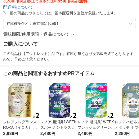
3,780
550
無料
円
(税込)以上で基本配送料
円
(税込)
配送料について
※
一部の商品につきましては、基本配送料を当社が負担いたします。
在庫確認住所：東京都にお届け
賞味期限/使用期限・返品について
ご購入について
この商品は【アウトレット】品です。在庫が無くなり次第販売終了となります
ので、予めご了承ください。
この商品と関連するおすすめPRアイテム
フレアフレグランス I
レノア 超消臭1WEEK
レノア 超消臭1WEEK
レノアハピネス
ROKA（イロカ） ネ
スポーツ シトラス 詰
フレッシュグリーンの
わタッチ ホワ
イキッドリリー 柔軟
2,638
め替え 超特大 1380m
2,480
香り 詰め替え 超特大
2,480
ィーの香り 詰
2,280
円
円
円
円
剤 詰め替え 超特大 12
L 1セット（1個×2）
1380mL 1セット（1
超特大 1285m