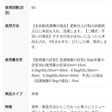
使用回数(目
60
安)
使用方法
【全自動洗濯機の場合】柔軟仕上げ剤の自動投
入口に本品を入れ、洗濯します。【二槽式・手
洗いの場合】すすぎの水がきれいになったら本
品を入れ、3分まわすか、ひたした後、脱水しま
す。
使用量目安
【使用量の目安】洗濯物量の目安1.5kg/水量の
目安30L/使用量の目安10ml〜15ml、
3.0kg/45L/20ml〜30ml、4.5kg/55L/30ml〜
45ml、6.0kg/65L/40ml〜60ml 手洗いの場合
（洗濯物量0.5kgの場合）/5ml
商品タイプ
本体
特徴
原料・製造方法からこだわった香りにリニュー