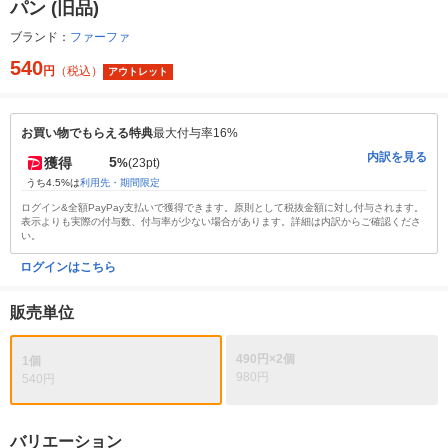
パン (旧品)
ブランド：
ファーファ
540
円
（税込）
アウトレット
お買い物でもらえる特典
最大付与率16%
内訳を見る
5
獲得
%
(23pt)
うち4.5%は
利用先・期間限定
ログイン&全額PayPay支払いで獲得できます。原則として税抜金額に対し付与されます。
表示よりも実際の付与数、付与率が少ない場合があります。詳細は内訳からご確認くださ
い。
ログインはこちら
販売単位
490円×2個
1個
980円
540円
バリエーション