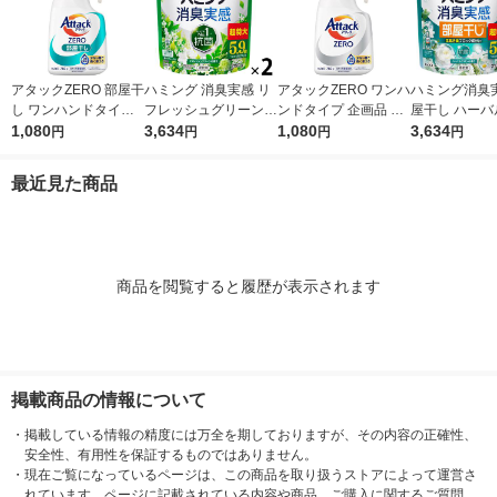
アタックZERO 部屋干
ハミング 消臭実感 リ
アタックZERO ワンハ
ハミング消臭実
し ワンハンドタイプ
フレッシュグリーンの
ンドタイプ 企画品 大
屋干し ハーバ
企画品 大サイズ 760g
1,080
香り 超特大 詰め替え
3,634
サイズ 760g 1個 濃縮
1,080
ン 超特大 詰め
3,634
円
円
円
円
1個 濃縮液体洗剤 花
2190g 1セット（2個
液体洗剤 花王
30g 1セット
王
入） 柔軟剤 花王
2） 柔軟剤 花
最近見た商品
商品を閲覧すると履歴が表示されます
掲載商品の情報について
・
掲載している情報の精度には万全を期しておりますが、その内容の正確性、
安全性、有用性を保証するものではありません。
・
現在ご覧になっているページは、この商品を取り扱うストアによって運営さ
れています。ページに記載されている内容や商品、ご購入に関するご質問