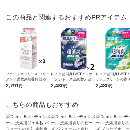
この商品と関連するおすすめPRアイテム
ファーファ フリー＆ フリー
レノア 超消臭1WEEK スポ
レノア 超消臭1WEEK
アンド 柔軟剤無香料 詰め替
ーツ シトラス 詰め替え 超特
ッシュグリーンの香り
え 1500ml 1セット（2個
大 1380mL 1セット（1個×
替え 超特大 1380mL
2,791
2,480
2,480
円
円
円
入） 柔軟剤 NSファーファ・
2） 柔軟剤 P＆G
ト（1個×2） 柔軟剤 
ジャパン
こちらの商品もおすすめ