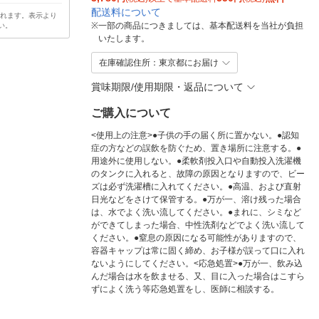
配送料について
されます。表示より
※
一部の商品につきましては、基本配送料を当社が負担
い。
いたします。
在庫確認住所：東京都にお届け
賞味期限/使用期限・返品について
ご購入について
<使用上の注意>●子供の手の届く所に置かない。●認知
症の方などの誤飲を防ぐため、置き場所に注意する。●
用途外に使用しない。●柔軟剤投入口や自動投入洗濯機
のタンクに入れると、故障の原因となりますので、ビー
ズは必ず洗濯槽に入れてください。●高温、および直射
日光などをさけて保管する。●万が一、溶け残った場合
は、水でよく洗い流してください。●まれに、シミなど
ができてしまった場合、中性洗剤などでよく洗い流して
ください。●窒息の原因になる可能性がありますので、
容器キャップは常に固く締め、お子様が誤って口に入れ
ないようにしてください。<応急処置>●万が一、飲み込
んだ場合は水を飲ませる、又、目に入った場合はこすら
ずによく洗う等応急処置をし、医師に相談する。