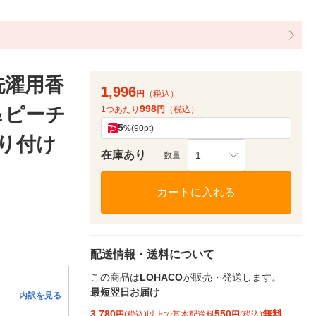
 洗濯用香
1,996
円
（税込）
998
＆ピーチ
1つあたり
円
（税込）
5
%
(90pt)
香り付け
在庫あり
1
数量
カートに入れる
配送情報・送料について
この商品は
LOHACO
が販売・発送します。
最短翌日お届け
内訳を見る
3,780
550
無料
円
(税込)以上で基本配送料
円
(税込)