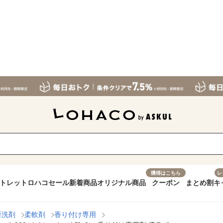
獲得はこちら
レ
トレット
ロハコセール
新着商品
オリジナル商品
クーポン
まとめ割
キ
所洗剤
柔軟剤
香り付け専用