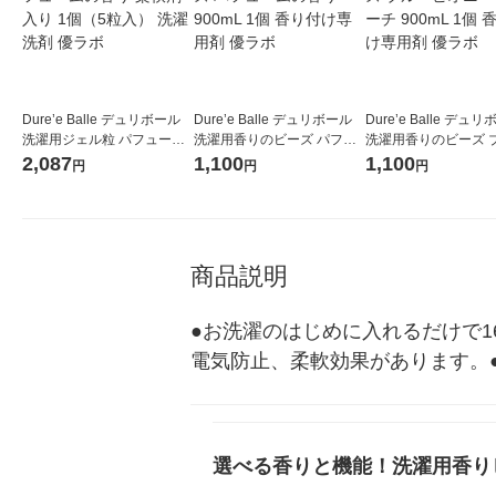
Dure’e Balle デュリボール
Dure’e Balle デュリボール
Dure’e Balle デュ
洗濯用ジェル粒 パフューム
洗濯用香りのビーズ パフュ
洗濯用香りのビーズ 
の香り 柔軟剤入り 1個（5粒
ームの香り 900mL 1個 香り
ピオニー＆ピーチ 900
2,087
1,100
1,100
円
円
円
入） 洗濯洗剤 優ラボ
付け専用剤 優ラボ
個 香り付け専用剤 優
商品説明
●お洗濯のはじめに入れるだけで1
電気防止、柔軟効果があります。
選べる香りと機能！洗濯用香り