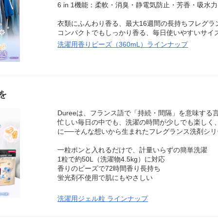
6 in 1機能：柔軟・消臭・静電気防止・芳香・吸水力
衣類にふんわり香る、最大16週間の長持ちフレグラ
コンパクトでもしっかり香る、毎日使いやすいサイ
洗濯用香りビーズ（360mL）ラインナップ
を
Dureeは、フランス語で「持続・間隔」を意味する
忙しい毎日の中でも、洗濯の時間が少しでも楽しく
に──そんな想いから生まれたフレグランス洗剤シリ
一粒ポンと入れるだけで、計量いらずの簡単洗濯
1粒で約50L（洗濯物4.5kg）に対応
香りのビーズで72時間香り長持ち
蛍光剤不使用で肌にもやさしい
洗濯用ジェル粒 ラインナップ