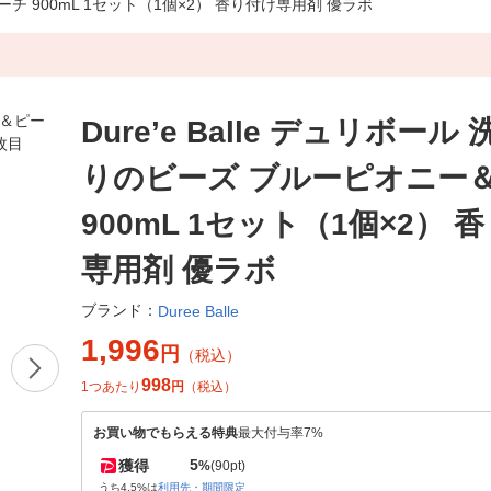
ーチ 900mL 1セット（1個×2） 香り付け専用剤 優ラボ
Dure’e Balle デュリボール
りのビーズ ブルーピオニー
900mL 1セット（1個×2） 
専用剤 優ラボ
ブランド：
Duree Balle
1,996
円
（税込）
998
1つあたり
円
（税込）
お買い物でもらえる特典
最大付与率7%
5
獲得
%
(90pt)
うち4.5%は
利用先・期間限定