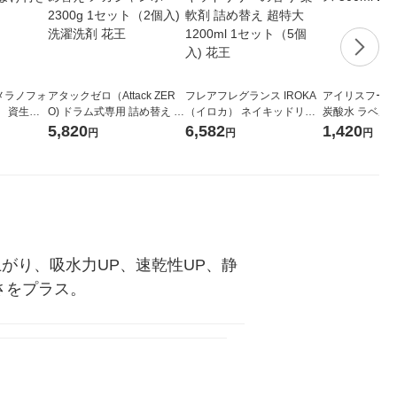
メラノフォ
アタックゼロ（Attack ZER
フレアフレグランス IROKA
アイリスフーズ
 資生
O) ドラム式専用 詰め替え メ
（イロカ） ネイキッドリリ
炭酸水 ラベルレス
ガジャンボ 2300g 1セット
ーの香り 柔軟剤 詰め替え 超
箱（24本入）
5,820
6,582
1,420
円
円
円
（2個入) 洗濯洗剤 花王
特大 1200ml 1セット（5個
入) 花王
がり、吸水力UP、速乾性UP、静
さをプラス。