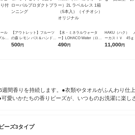
リボール
【アウトレット】フルーツ
【水・ミネラルウォータ
HAKU（ハク） 
ブルー
の森 レモン バス＆ハンドセ
ー】LOHACO Water（ロハ
ーカスＩＶ 45ｇ
mL 1
ット 1個 グローバルプロダ
コウォーター）2L ラベルレ
堂 おまけ付き
500
490
11,000
円
円
円
ラボ
クトプランニング
ス 1箱（5本入）（イチオ
シ） オリジナル
6週間香りを持続します。●衣類やタオルがふんわり仕上
●可愛いかたちの香りビーズが、いつものお洗濯に楽し
ビーズ3タイプ