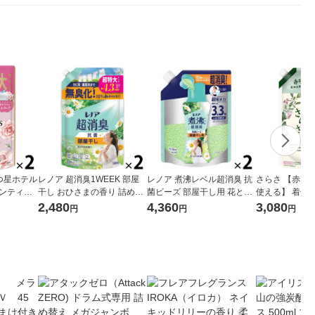
つ星ホテル
レノア 超消臭1WEEK 部屋
レノア 煮沸レベル超消臭 抗
さらさ 【赤ち
アンティー
干し おひさまの香り 詰め替
菌ビーズ 部屋干し用 花とお
使える】 着色
め替え 超
え 超特大 1380mL 1セット
ひさまの香り 詰め替え 超特
剤 詰め替え 超特
2,480
4,360
3,080
円
円
円
セット（1個
（1個×2） 柔軟剤 P＆G
大 1410mL 1セット（1個×
セット（2個入）
2） 抗菌 P＆G