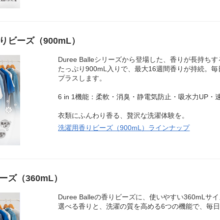
りビーズ（900mL）
Duree Balleシリーズから登場した、香りが長持
たっぷり900mL入りで、最大16週間香りが持続。
プラスします。
6 in 1機能：柔軟・消臭・静電気防止・吸水力UP・
衣類にふんわり香る、贅沢な洗濯体験を。
洗濯用香りビーズ（900mL）ラインナップ
ズ（360mL）
Duree Balleの香りビーズに、使いやすい360mL
選べる香りと、洗濯の質を高める6つの機能で、毎