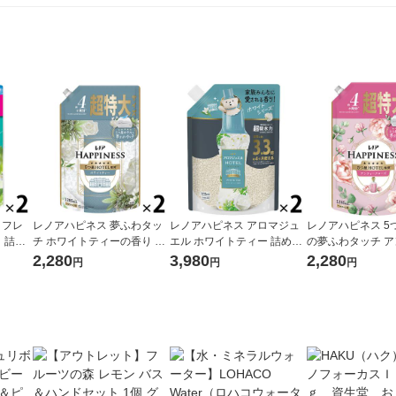
 フレ
レノアハピネス 夢ふわタッ
レノアハピネス アロマジュ
レノアハピネス 5
 詰め
チ ホワイトティーの香り 詰
エル ホワイトティー 詰め替
の夢ふわタッチ 
 1セッ
め替え 超特大 1285mL 1セ
え 1410mL 超特大 1セット
クローズの香り 詰
2,280
3,980
2,280
円
円
円
P＆G
ット（1個×2） 柔軟剤 P＆G
（2個入） 香り付け専用剤 P
特大 1285mL 1
＆G（イチオシ）
×2） 柔軟剤 P＆G