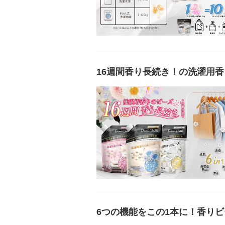
16週間香り長続き！の洗濯用香
6つの機能をこの1本に！香りビー