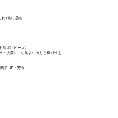
これ1粒に凝縮！
ちする洗濯用ビーズ。
毎日の洗濯に、心地よい香りと機能性を
速乾性UP・芳香