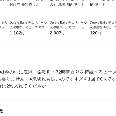
） 香り
Dure’e Balle デュリボール
Dure’e Balle デュリボール
Dure’e Balle 
ロッサ
洗濯用香りのビーズ マグノ
洗濯用ジェル粒 ブルーピオ
洗濯用香りのビー
1個×3）
リア＆ムスクの香り 360mL
ニー＆ピーチ 柔軟剤入り 1
ームの香り 80mL 
1,182
2,087
120
円
円
円
1個 香り付け専用剤 優ラボ
個（5粒入） 洗濯洗剤 優ラ
け専用剤 優ラボ
ボ
●1粒の中に洗剤・柔軟剤・72時間香りを持続するビー
要りません。●泡切れも良いのですすぎも1回でOKです
場合は2粒入れてください。
を