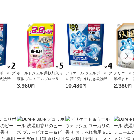
ボール プ
ボールドジェル 柔軟剤入り
アリエール ジェルボール プ
アリエール 洗濯
級洗浄 清
液体 プレミアムブロッサム
ロ 漂白剤つけおき級洗浄 清
濯槽まるごと除
り 詰め替
詰め替え ウルトラジャンボ
潔でさわやかな香り 詰め替
減 スッキリひ
3,980
10,480
2,360
円
円
円
イズ 1セ
1580g 1セット（1個×5） 洗
え テラジャンボサイズ 1セ
詰め替え 超ウ
） 洗濯洗
濯洗剤 P＆G
ット（89粒入×4個） 洗濯洗
ボ 1720g 1
剤 P＆G
P＆G