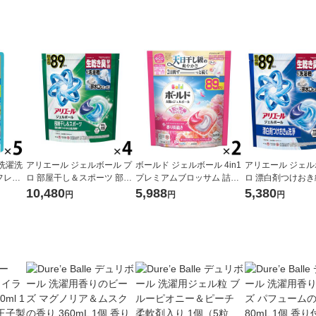
洗濯洗
アリエール ジェルボール プ
ボールド ジェルボール 4in1
アリエール ジェル
ロ 部屋干し＆スポーツ 部屋
プレミアムブロッサム 詰め
ロ 漂白剤つけおき
め替え
干しでもさわやかな香り 詰
替え テラジャンボ 1セット
潔でさわやかな香
10,480
5,988
5,380
円
円
円
g 1
め替え テラジャンボ 1セッ
（89粒入×2個） 洗濯洗剤 P
え テラジャンボサ
洗剤 P
ト（89粒入×4個） 洗濯洗剤
＆G
ット（89粒入×2個
P＆G
剤 P＆G