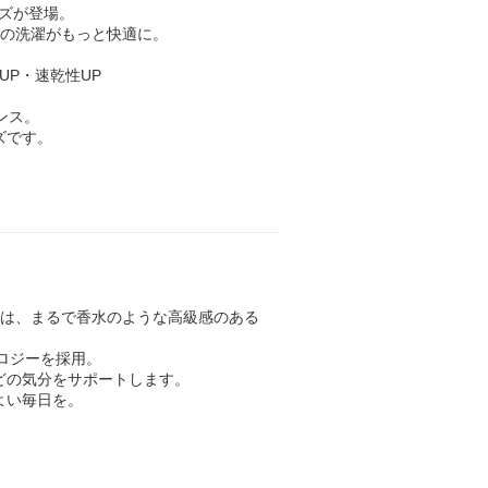
サイズが登場。
日の洗濯がもっと快適に。
UP・速乾性UP
ンス。
ズです。
スト」は、まるで香水のような高級感のある
ノロジーを採用。
どの気分をサポートします。
よい毎日を。