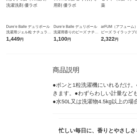
Dure’e Balle デュリボール
Dure’e Balle デュリボール
arFUM（アフューム
洗濯用ジェル粒 ナチュラル
洗濯用香りのビーズ ナチュ
ビーズ ライラックブ
フラワー 柔軟剤入り 1個（6
ラルフラワー 900mL 1個 香
ム 450ml 1セット（
1,449
1,100
2,322
円
円
円
5粒入） 洗濯洗剤 優ラボ
り付け専用剤 優ラボ
王子製薬
商品説明
●ポンと1粒洗濯機にいれるだけ。
きます。●わずらわしい計量なども
●水50L又は洗濯物4.5kg以上の
忙しい毎日に、香りとやさしさ