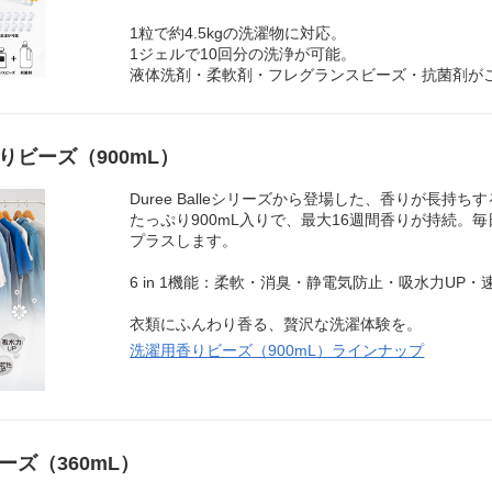
1粒で約4.5kgの洗濯物に対応。
1ジェルで10回分の洗浄が可能。
液体洗剤・柔軟剤・フレグランスビーズ・抗菌剤が
りビーズ（900mL）
Duree Balleシリーズから登場した、香りが長持
たっぷり900mL入りで、最大16週間香りが持続。
プラスします。
6 in 1機能：柔軟・消臭・静電気防止・吸水力UP・
衣類にふんわり香る、贅沢な洗濯体験を。
洗濯用香りビーズ（900mL）ラインナップ
ズ（360mL）