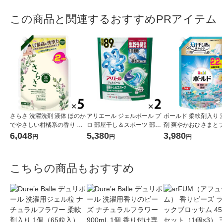
この商品と関連するおすすめPRアイテム
さらさ 洗濯洗剤 液体 ほのか
アリエール ジェルボール プ
ボールド 柔軟剤入り 
でやさしい柑橘系の香り 詰
ロ 部屋干し＆スポーツ 部屋
剤 爽やかおひさまとフレッ
め替え ウルトラジャンボ 14
干しでもさわやかな香り 詰
シュサボンの香り 詰
6,048
5,380
3,980
円
円
円
90g 1セット（1個×5） P＆
め替え テラジャンボ 1セッ
ウルトラジャンボ 1580
G
ト（89粒入×2個） 洗濯洗剤
セット（1個×5） 洗濯
P＆G
＆G
こちらの商品もおすすめ