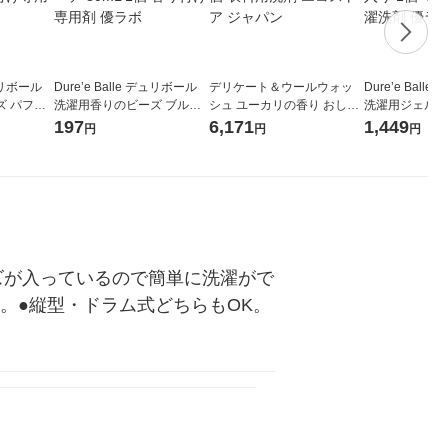
デュリボール
Dure’e Balle デュリボール
デリケート＆ウールウォッ
Dure’e Ball
ズ パフュ
洗濯用香りのビーズ ブルー
シュ ユーカリの香り おしゃ
洗濯用ジェル粒
1個 香り付
ピオニー＆ピーチ 80mL 1個
れ着用 5L 1個 衣料用洗剤 エ
の香り 柔軟剤入
197
6,171
1,449
円
円
円
香り付け専用剤 優ラボ
コストア ジャパン
粒入） 洗濯洗剤
ズが入っているので簡単に洗濯がで
。●縦型・ドラム式どちらもOK。