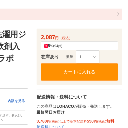
 洗濯用ジ
2,087
円
（税込）
軟剤入
5
%
(94pt)
優ラボ
在庫あり
1
数量
カートに入れる
配送情報・送料について
内訳を見る
この商品は
LOHACO
が販売・発送します。
最短翌日お届け
されます。表示より
い。
3,780
550
無料
円
(税込)以上で基本配送料
円
(税込)
配送料について