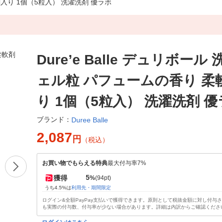
軟剤入り 1個（5粒入） 洗濯洗剤 優ラボ
Dure’e Balle デュリボール
ェル粒 パフュームの香り 柔
り 1個（5粒入） 洗濯洗剤 
ブランド：
Duree Balle
2,087
円
（税込）
お買い物でもらえる特典
最大付与率7%
5
獲得
%
(94pt)
うち4.5%は
利用先・期間限定
ログイン&全額PayPay支払いで獲得できます。原則として税抜金額に対し付与
も実際の付与数、付与率が少ない場合があります。詳細は内訳からご確認くださ