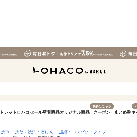
獲得はこちら
レ
トレット
ロハコセール
新着商品
オリジナル商品
クーポン
まとめ割
キ
所洗剤
洗たく洗剤・石けん
濃縮・コンパクトタイプ