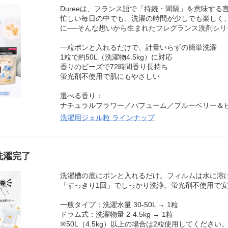
Dureeは、フランス語で「持続・間隔」を意味する
忙しい毎日の中でも、洗濯の時間が少しでも楽しく
に──そんな想いから生まれたフレグランス洗剤シリ
一粒ポンと入れるだけで、計量いらずの簡単洗濯
1粒で約50L（洗濯物4.5kg）に対応
香りのビーズで72時間香り長持ち
蛍光剤不使用で肌にもやさしい
選べる香り：
ナチュラルフラワー／パフューム／ブルーベリー＆
洗濯用ジェル粒 ラインナップ
洗濯完了
洗濯槽の底にポンと入れるだけ。フィルムは水に溶
「すっきり1回」でしっかり洗浄。蛍光剤不使用で
一般タイプ：洗濯水量 30-50L → 1粒
ドラム式：洗濯物量 2-4.5kg → 1粒
※50L（4.5kg）以上の場合は2粒使用してください