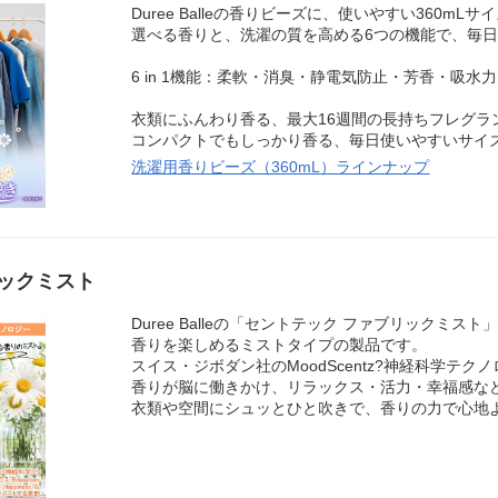
Duree Balleの香りビーズに、使いやすい360mL
選べる香りと、洗濯の質を高める6つの機能で、毎
6 in 1機能：柔軟・消臭・静電気防止・芳香・吸水力
衣類にふんわり香る、最大16週間の長持ちフレグラ
コンパクトでもしっかり香る、毎日使いやすいサイ
洗濯用香りビーズ（360mL）ラインナップ
ックミスト
Duree Balleの「セントテック ファブリックミ
香りを楽しめるミストタイプの製品です。
スイス・ジボダン社のMoodScentz?神経科学テク
香りが脳に働きかけ、リラックス・活力・幸福感な
衣類や空間にシュッとひと吹きで、香りの力で心地