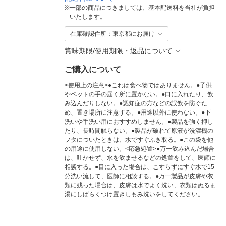
※
一部の商品につきましては、基本配送料を当社が負担
いたします。
在庫確認住所：東京都にお届け
賞味期限/使用期限・返品について
ご購入について
<使用上の注意>●これは食べ物ではありません。●子供
やペットの手の届く所に置かない。●口に入れたり、飲
み込んだりしない。●認知症の方などの誤飲を防ぐた
め、置き場所に注意する。●用途以外に使わない。●下
洗いや手洗い用におすすめしません。●製品を強く押し
たり、長時間触らない。●製品が破れて原液が洗濯機の
フタについたときは、水ですぐふき取る。●この袋を他
の用途に使用しない。<応急処置>●万一飲み込んだ場合
は、吐かせず、水を飲ませるなどの処置をして、医師に
相談する。●目に入った場合は、こすらずにすぐ水で15
分洗い流して、医師に相談する。●万一製品が皮膚や衣
類に残った場合は、皮膚は水でよく洗い、衣類はぬるま
湯にしばらくつけ置きしもみ洗いをしてください。