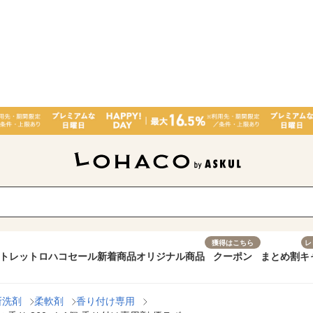
獲得はこちら
レ
トレット
ロハコセール
新着商品
オリジナル商品
クーポン
まとめ割
キ
所洗剤
柔軟剤
香り付け専用