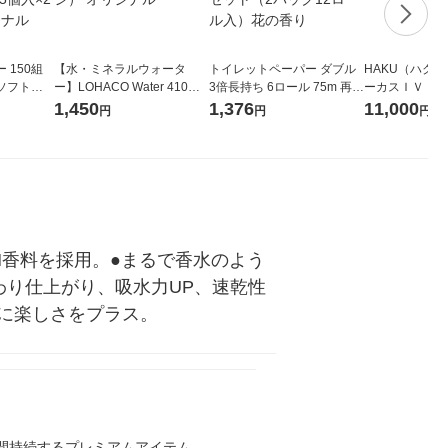
 150組
【水・ミネラルウォータ
トイレットペーパー ダブル
HAKU（ハク
ソフトパ
ー】LOHACO Water 410ml
3倍長持ち 6ロール 75m 再生
ーカスＩＶ 4
ィオナ オ
1箱（20本入）ラベルレス
紙配合 スコッティフラワー
堂 おまけ付き
1,450
1,376
11,000
円
円
円
（10個：
（イチオシ） オリジナル
パック 1セット（2パック12
 オリジナ
ロール入）花の香り
TM香料を採用。●まるで香水のよう
わり仕上がり、吸水力UP、速乾性
に楽しさをプラス。
16週間持続するプレミアムアイテム。