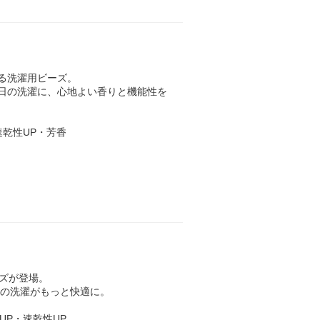
ちする洗濯用ビーズ。
毎日の洗濯に、心地よい香りと機能性を
速乾性UP・芳香
サイズが登場。
日の洗濯がもっと快適に。
UP・速乾性UP