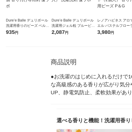
Dure’e Balle デュリボール
Dure’e Balle デュリボール
レノアハピネス アロ
洗濯用香りのビーズ ベルガ
洗濯用ジェル粒 ブルーピオ
エル パステルフロー
モット＆ゼラニウムの香り 3
ニー＆ピーチ 柔軟剤入り 1
ブロッサム 詰め替え 1
935
2,087
3,980
円
円
円
60mL 1個 香り付け専用剤 優
個（5粒入） 洗濯洗剤 優ラ
L 1セット（2個入） 
ラボ
ボ
け専用ビーズ P＆G
商品説明
●お洗濯のはじめに入れるだけで16
な高級感のある香りが広がり気分
UP、静電気防止、柔軟効果があ
選べる香りと機能！洗濯用香り