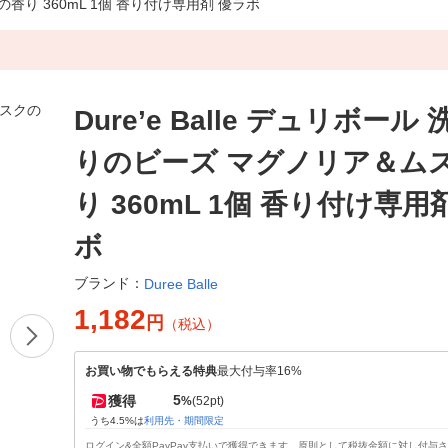
の香り 360mL 1個 香り付け専用剤 優ラボ
Dure’e Balle デュリボール
りのビーズ マグノリア＆ム
り 360mL 1個 香り付け専用
ボ
ブランド：
Duree Balle
1,182
円
（税込）
お買い物でもらえる特典
最大付与率16%
5
獲得
%
(52pt)
うち4.5%は
利用先・期間限定
ログイン&全額PayPay支払いで獲得できます。原則として税抜金額に対し付与