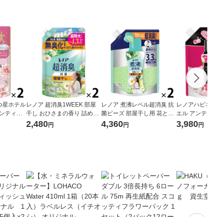
つ星ホテル
レノア 超消臭1WEEK 部屋
レノア 煮沸レベル超消臭 抗
レノアハピネス
アンティー
干し おひさまの香り 詰め替
菌ビーズ 部屋干し用 花とお
エル アンティ
め替え 超
え 超特大 1380mL 1セット
ひさまの香り 詰め替え 超特
フローラル 詰め
2,480
4,360
3,980
円
円
円
セット（1個
（1個×2） 柔軟剤 P＆G
大 1410mL 1セット（1個×
L 1セット（2
2） 抗菌 P＆G
け専用ビーズ P