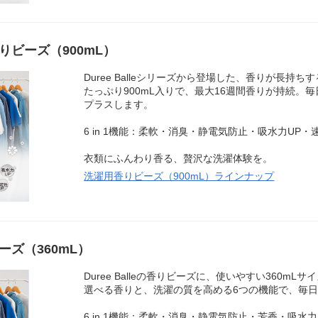
りビーズ（900mL）
Duree Balleシリーズから登場した、香りが長持
たっぷり900mL入りで、最大16週間香りが持続。
プラスします。
6 in 1機能：柔軟・消臭・静電気防止・吸水力UP・
衣類にふんわり香る、贅沢な洗濯体験を。
洗濯用香りビーズ（900mL）ラインナップ
ズ（360mL）
Duree Balleの香りビーズに、使いやすい360mL
選べる香りと、洗濯の質を高める6つの機能で、毎
6 in 1機能：柔軟・消臭・静電気防止・芳香・吸水力