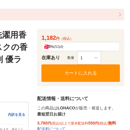
 洗濯用香
1,182
円
（税込）
スクの香
5
%
(52pt)
剤 優ラ
在庫あり
1
数量
カートに入れる
配送情報・送料について
この商品は
LOHACO
が販売・発送します。
最短翌日お届け
内訳を見る
3,780
550
無料
円
(税込)以上で基本配送料
円
(税込)
配送料について
されます。表示より