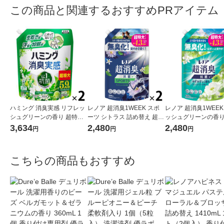
この商品と関連するおすすめPRアイテム
ハミング 消臭実感 リフレッ
レノア 超消臭1WEEK スポ
レノア 超消臭1WEEK
シュグリーンの香り 超特大
ーツ シトラス 詰め替え 超特
ッシュグリーンの香り
詰め替え 2190g 1セット（2
大 1380mL 1セット（1個×
替え 超特大 1380mL
3,634
2,480
2,480
円
円
円
個入） 柔軟剤 花王
2） 柔軟剤 P＆G
ト（1個×2） 柔軟剤 
こちらの商品もおすすめ