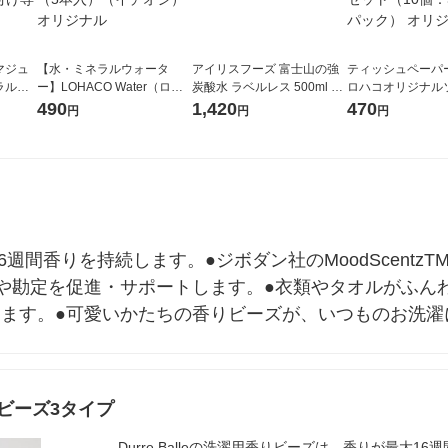
マジュ
【水・ミネラルウォータ
アイリスフーズ 富士山の強
ティッシュペーパー
ラル＆
ー】LOHACO Water（ロハ
炭酸水 ラベルレス 500ml 1
ロハコオリジナル
410m
コウォーター）2L ラベルレ
箱（24本入）
ックティッシュ フ
490
1,420
470
円
円
円
香り付
ス 1箱（5本入）（イチオ
リジナル 1セット
シ） オリジナル
5個入×2パック）
ル
週間香りを持続します。●ジボダン社のMoodScentz
や勘定を促進・サポートします。●衣類やタオルがふん
ります。●可愛いかたちの香りビーズが、いつものお洗濯
ビーズ3タイプ
Durre Balleの洗濯用香りビーズは、香りが最大