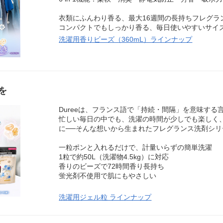
衣類にふんわり香る、最大16週間の長持ちフレグラ
コンパクトでもしっかり香る、毎日使いやすいサイ
洗濯用香りビーズ（360mL）ラインナップ
を
Dureeは、フランス語で「持続・間隔」を意味する
忙しい毎日の中でも、洗濯の時間が少しでも楽しく
に──そんな想いから生まれたフレグランス洗剤シリ
一粒ポンと入れるだけで、計量いらずの簡単洗濯
1粒で約50L（洗濯物4.5kg）に対応
香りのビーズで72時間香り長持ち
蛍光剤不使用で肌にもやさしい
洗濯用ジェル粒 ラインナップ