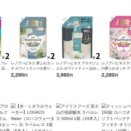
 フレ
レノアハピネス 夢ふわタッ
レノアハピネス アロマジュ
レノアハピネス 5
 詰め
チ ホワイトティーの香り 詰
エル ホワイトティー 詰め替
の夢ふわタッチ 
 1セッ
め替え 超特大 1285mL 1セ
え 1410mL 超特大 1セット
クローズの香り 詰
2,280
3,980
2,280
円
円
円
P＆G
ット（1個×2） 柔軟剤 P＆G
（2個入） 香り付け専用剤 P
特大 1285mL 1
＆G（イチオシ）
×2） 柔軟剤 P＆G