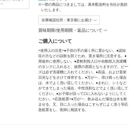
い。
※
一部の商品につきましては、基本配送料を当社が負担
いたします。
在庫確認住所：東京都にお届け
賞味期限/使用期限・返品について
ご購入について
<使用上の注意>●子供の手の届く所に置かない。●認知
症の方などの誤飲を防ぐため、置き場所に注意する。●
用途外に使用しない。●柔軟剤投入口や自動投入洗濯機
のタンクに入れると、故障の原因となりますので、ビー
ズは必ず洗濯槽に入れてください。●高温、および直射
日光などをさけて保管する。●万が一、溶け残った場合
は、水でよく洗い流してください。●まれに、シミなど
ができてしまった場合、中性洗剤などでよく洗い流して
ください。●お子様が誤って口に入れないようにしてく
ださい。<応急処置>●万が一、飲み込んだ場合は水を飲
ませる、又、目に入った場合はこすらずによく洗う等応
急処置をし、医師に相談する。