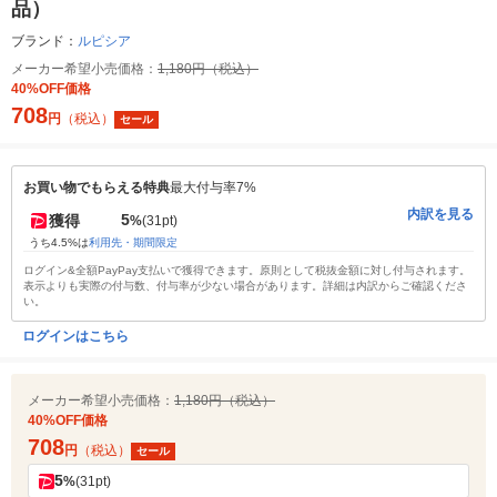
品）
ブランド：
ルピシア
メーカー希望小売価格：
1,180円（税込）
40%OFF価格
708
円
（税込）
セール
お買い物でもらえる特典
最大付与率7%
内訳を見る
5
獲得
%
(31pt)
うち4.5%は
利用先・期間限定
ログイン&全額PayPay支払いで獲得できます。原則として税抜金額に対し付与されます。
表示よりも実際の付与数、付与率が少ない場合があります。詳細は内訳からご確認くださ
い。
ログインはこちら
メーカー希望小売価格：
1,180円（税込）
40%OFF価格
708
円
（税込）
セール
5
%
(31pt)