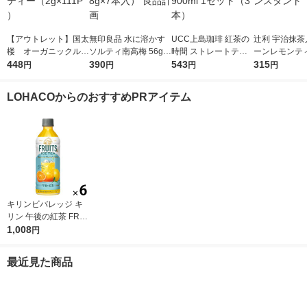
【アウトレット】国太
無印良品 水に溶かす
UCC上島珈琲 紅茶の
辻利 宇治抹茶
楼 オーガニックルイ
ソルティ南高梅 56g
時間 ストレートティ
ーンレモンティ
ボスティー（2g×111P
448
（500ml用8g×7本
390
ー 無糖 900ml 1セッ
543
(5本入) イン
315
円
円
円
円
）
入） 良品計画
ト（3本）
LOHACOからのおすすめPRアイテム
キリンビバレッジ キ
リン 午後の紅茶 FRUI
TS ＆ ICE TEA （フ
1,008
円
ルーツ＆アイスティ
ー） オレンジとグレ
最近見た商品
ープフルーツ 500ml 1
セット（6本）