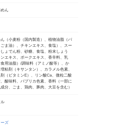
華めん
めん（小麦粉（国内製造）、植物油脂（パ
、ごま油）、チキンエキス、食塩）、スー
鈴しょでん粉、砂糖、食塩、粉末しょう
キンエキス、ポークエキス、香辛料、乳
味食用油脂）/調味料（アミノ酸等）、か
、増粘剤（キサンタン）、カラメル色素、
剤（ビタミンE）、リン酸Ca、微粒二酸
素、酸味料、パプリカ色素、香料（一部に
乳成分、ごま、鶏肉、豚肉、大豆を含む）
マル
フーズ