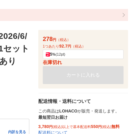
6/6/
278
円
（税込）
92.7
1セット
1つあたり
円
（税込）
5
%
(12pt)
けあり
在庫切れ
カートに入れる
配送情報・送料について
この商品は
LOHACO
が販売・発送します。
最短翌日お届け
3,780
550
無料
円
(税込)以上で基本配送料
円
(税込)
内訳を見る
配送料について