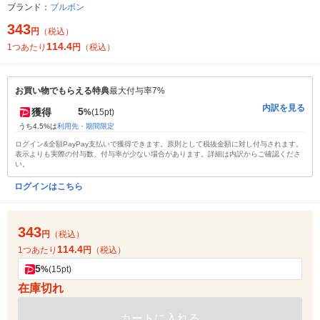
ブランド：
ブルボン
343
円
（税込）
114.4
1つあたり
円
（税込）
お買い物でもらえる特典
最大付与率7%
内訳を見る
5
獲得
%
(15pt)
うち4.5%は
利用先・期間限定
ログイン&全額PayPay支払いで獲得できます。原則として税抜金額に対し付与されます。
表示よりも実際の付与数、付与率が少ない場合があります。詳細は内訳からご確認くださ
い。
ログインはこちら
343
円
（税込）
114.4
1つあたり
円
（税込）
5
%
(15pt)
在庫切れ
カートに入れる