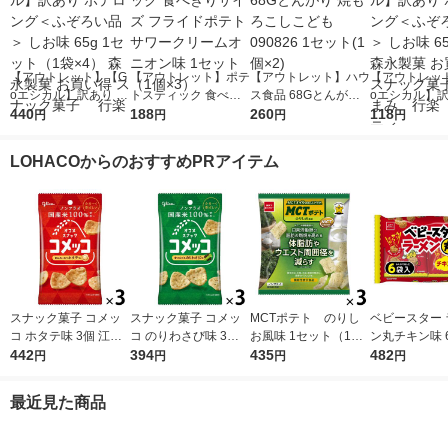
【アウトレット】【G
【アウトレット】ポテ
【アウトレット】ハウ
【アウトレッ
oエシカル】訳あり ポ
トスティック 食べき
ス食品 68Gとんがり
oエシカル】訳
テロング＜ふぞろい品
440
りサイズ フライドポ
188
焼もろこしこども 090
260
テロング＜ふ
118
円
円
円
円
＞ しお味 65g 1セッ
テト サワークリーム
826 1セット(1個×2)
＞ しお味 65g
ト（1袋×4） 森永製菓
オニオン味 1セット
永製菓 お買い
LOHACOからのおすすめPRアイテム
お買い得 スナック菓
（1個×3）
ック菓子 お
子 行楽
行楽 パーテ
スナック菓子 コメッ
スナック菓子 コメッ
MCTポテト のりし
ベビースター 
コ ホタテ味 3個 江崎
コ のりわさび味 3個
お風味 1セット（1袋
ン丸チキン味 6
グリコ
442
江崎グリコ
394
（40g）×3） 機能性
435
32g 1セット
482
円
円
円
円
表示食品 おやつカン
2） おやつカ
パニー
小袋 小分け 
最近見た商品