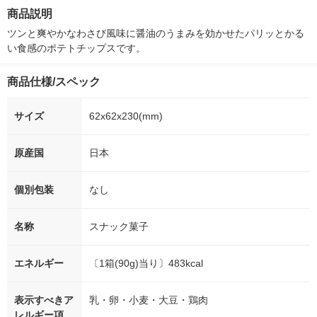
箱（5本入）（イチオ
個入) 洗濯洗剤
商品説明
シ） オリジナル
ツンと爽やかなわさび風味に醤油のうまみを効かせたパリッとかる
い食感のポテトチップスです。
商品仕様/スペック
サイズ
62x62x230(mm)
原産国
日本
個別包装
なし
名称
スナック菓子
エネルギー
〔1箱(90g)当り〕483kcal
表示すべきア
乳・卵・小麦・大豆・鶏肉
レルギー項