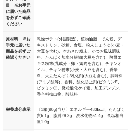
目 ※お手元
に届いた商品
を必ずご確認
ください
原材料 ※お
乾燥ポテト(外国製造)、植物油脂、でん粉、デ
手元に届いた
キストリン、砂糖、食塩、粉末しょうゆ(小麦・
商品を必ずご
大豆を含む)、本わさび粉末、かつお風味調味
確認ください
料、たんぱく加水分解物(大豆を含む)、酵母エ
キス粉末(乳成分・卵・鶏肉を含む)、チキンオ
イル、チキン粉末(小麦・大豆を含む)、香辛
料、大豆たんぱく/乳化剤(大豆を含む)、調味料
(アミノ酸等)、香料、酸化防止剤(ビタミンE、
ビタミンC)、微粒酸化ケイ素、加工デンプン、
香辛料抽出物、酸味料
栄養成分表示
〔1箱(90g)当り〕エネルギー483kcal、たんぱく
質5.1g、脂質29.3g、炭水化物51.4g、食塩相当
量1.0g