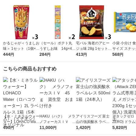
かるじゃが＜うましお
（セール）ポテト丸
宅バル 海老のアヒー
小袋 小分け 
味＞ 1セット（1個×
うすしお味 14g×4
ジョ味 28g 1セット
サイズ スナッ
3） 江崎グリコ スナ
444
袋 1セット(4袋×2)
284
（1袋×3） おやつカン
413
ポテト丸 うす
568
円
円
円
円
ック菓子 おつまみ
おやつカンパニー 小
パニー おつまみ お菓
18g×6袋入 
袋 小分け 食べきりサ
子
（1個×2）
こちらの商品もおすすめ
イズ
【水・ミネラルウォー
HAKU（ハク） メラ
アイリスフーズ 富士
アタックゼロ（A
ター】LOHACO Wate
ノフォーカスＩＶ 4
山の強炭酸水 ラベル
ZERO) ドラ
r（ロハコウォータ
490
5ｇ 資生堂 おまけ
11,000
レス 500ml 1箱（24
1,420
詰め替え メガ
5,820
円
円
円
円
ー）2L ラベルレス 1
付き
本入）
ボ 2300g 1