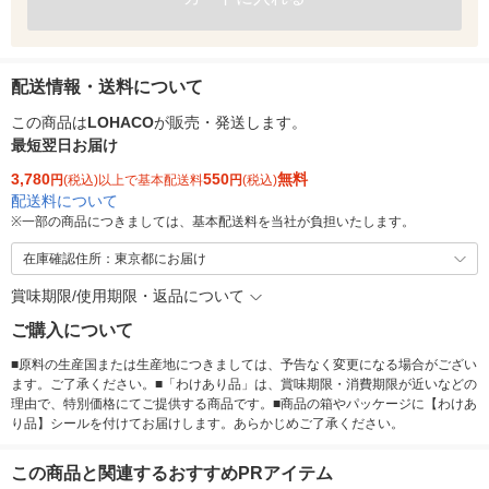
配送情報・送料について
この商品は
LOHACO
が販売・発送します。
最短翌日お届け
3,780
550
無料
円
(税込)以上で基本配送料
円
(税込)
配送料について
※
一部の商品につきましては、基本配送料を当社が負担いたします。
在庫確認住所：東京都にお届け
賞味期限/使用期限・返品について
ご購入について
■原料の生産国または生産地につきましては、予告なく変更になる場合がござい
ます。ご了承ください。■「わけあり品」は、賞味期限・消費期限が近いなどの
理由で、特別価格にてご提供する商品です。■商品の箱やパッケージに【わけあ
り品】シールを付けてお届けします。あらかじめご了承ください。
この商品と関連するおすすめPRアイテム