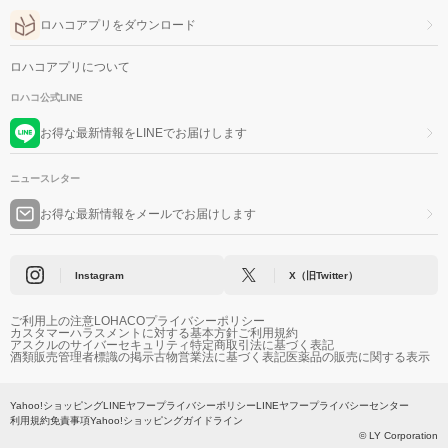
ロハコアプリをダウンロード
ロハコアプリについて
ロハコ公式LINE
お得な最新情報をLINEでお届けします
ニュースレター
お得な最新情報をメールでお届けします
Instagram
X（旧Twitter）
ご利用上の注意
LOHACOプライバシーポリシー
カスタマーハラスメントに対する基本方針
ご利用規約
アスクルのサイバーセキュリティ
特定商取引法に基づく表記
酒類販売管理者標識の掲示
古物営業法に基づく表記
医薬品の販売に関する表示
Yahoo!ショッピング
LINEヤフープライバシーポリシー
LINEヤフープライバシーセンター
利用規約
免責事項
Yahoo!ショッピングガイドライン
© LY Corporation