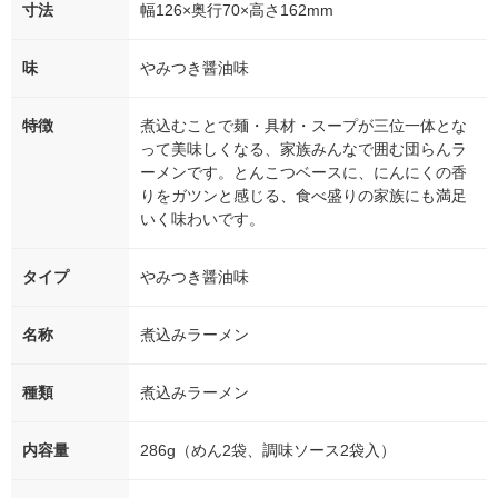
寸法
幅126×奥行70×高さ162mm
味
やみつき醤油味
特徴
煮込むことで麺・具材・スープが三位一体とな
って美味しくなる、家族みんなで囲む団らんラ
ーメンです。とんこつベースに、にんにくの香
りをガツンと感じる、食べ盛りの家族にも満足
いく味わいです。
タイプ
やみつき醤油味
名称
煮込みラーメン
種類
煮込みラーメン
内容量
286g（めん2袋、調味ソース2袋入）