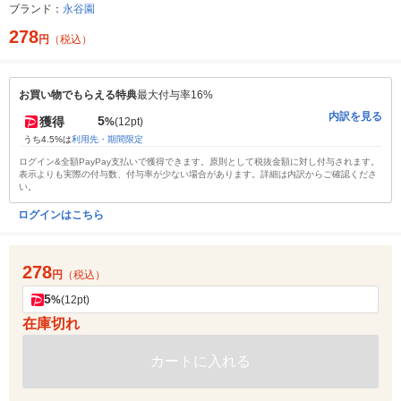
ブランド：
永谷園
278
円
（税込）
お買い物でもらえる特典
最大付与率16%
内訳を見る
5
獲得
%
(12pt)
うち4.5%は
利用先・期間限定
ログイン&全額PayPay支払いで獲得できます。原則として税抜金額に対し付与されます。
表示よりも実際の付与数、付与率が少ない場合があります。詳細は内訳からご確認くださ
い。
ログインはこちら
278
円
（税込）
5
%
(12pt)
在庫切れ
カートに入れる