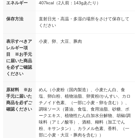
エネルギー
407kcal（2人前：143gあたり）
保存方法
直射日光・高温・多湿の場所をさけて保存して
ください
表示すべきア
小麦、卵、大豆、豚肉
レルギー項
目 ※お手元
に届いた商品
を必ずご確認
ください
原材料 ※お
めん（小麦粉（国内製造）、小麦たん白、食
手元に届いた
塩、卵白粉、植物油脂、卵黄粉/かんすい、カロ
商品を必ずご
チノイド色素、（一部に小麦・卵を含む））、
確認ください
調味ソース（醤油、食塩、食用油脂、砂糖、ポ
ークエキス、植物性たん白加水分解物、胡椒/調
味料（アミノ酸等）、酒精、糊料（加工でん
粉、キサンタン）、カラメル色素、香料、（一
部に小麦・大豆・豚肉を含む））