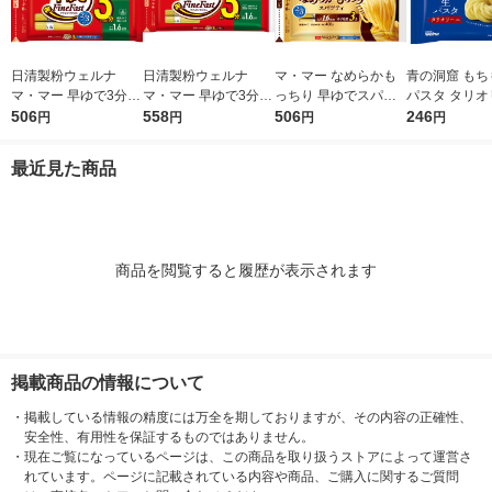
日清製粉ウェルナ
日清製粉ウェルナ
マ・マー なめらかも
青の洞窟 もち
マ・マー 早ゆで3分ス
マ・マー 早ゆで3分ス
っちり 早ゆでスパゲ
パスタ タリオ
パゲティ2/3サイズ1.6
506
パゲティ 1.6mm チャ
558
ティ 2/3サイズ チャッ
506
1袋（150g
246
円
円
円
円
mm チャック付結束タ
ック付結束タイプ (50
ク付結束 400g 1個 日
2分 日清製
イプ （400g） ×1個
0g) ×1個
清製粉ウェルナ パス
ナ
最近見た商品
タ
商品を閲覧すると履歴が表示されます
掲載商品の情報について
・
掲載している情報の精度には万全を期しておりますが、その内容の正確性、
安全性、有用性を保証するものではありません。
・
現在ご覧になっているページは、この商品を取り扱うストアによって運営さ
れています。ページに記載されている内容や商品、ご購入に関するご質問