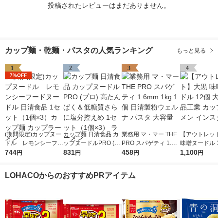
投稿されたレビューはまだありません。
カップ麺・乾麺・パスタの人気ランキング
もっと見る
1
2
3
4
7%OFF
(期間限定)カップヌー
カップ麺 日清食品 カ
業務用 マ・マー THE
【アウトレッ
ドル レモンシーフー
ップヌードルPRO (プ
PRO スパゲティ 1.6m
味噌ヌードル 1
ドヌードル 日清食品
744
ロ) 高たんぱく＆低糖
831
m 1kg 1個 日清製粉ウ
458
黒食品工業 カ
1,100
円
円
円
円
1セット（1個×3）カ
質さらに塩分控えめ 1
ェルナ パスタ 大容量
ーメン インス
ップ麺 カップラーメ
セット（1個×3） ラー
LOHACOからのおすすめPRアイテム
ン
メン