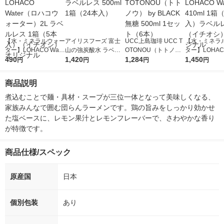
【水・ミネラルウォー
アイリスフーズ 富士
UCC上島珈琲 UCC T
【水・ミネラ
ター】LOHACO Wate
山の強炭酸水 ラベル
OTONOU（トトノ
ター】LOHACO
r（ロハコウォータ
490
レス 500ml 1箱（24
1,420
ウ） by BLACK無糖 5
1,284
r 410ml 1箱
1,450
円
円
円
円
ー）2L ラベルレス 1
本入）
00ml 1セット（6本）
入）ラベルレ
箱（5本入）（イチオ
オシ） オリジ
商品説明
シ） オリジナル
煮込むことで麺・具材・スープが三位一体となって美味しくなる、
家族みんなで囲む団らんラーメンです。鶏の旨みをしっかり効かせ
た塩ベースに、レモン果汁とレモンフレーバーで、さわやかな香り
が特徴です。
商品仕様/スペック
原産国
日本
個別包装
あり