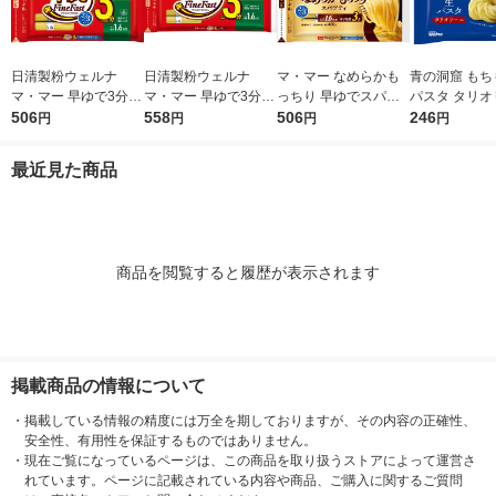
日清製粉ウェルナ
日清製粉ウェルナ
マ・マー なめらかも
青の洞窟 もち
マ・マー 早ゆで3分ス
マ・マー 早ゆで3分ス
っちり 早ゆでスパゲ
パスタ タリオ
パゲティ2/3サイズ1.6
506
パゲティ 1.6mm チャ
558
ティ 2/3サイズ チャッ
506
1袋（150g
246
円
円
円
円
mm チャック付結束タ
ック付結束タイプ (50
ク付結束 400g 1個 日
2分 日清製
イプ （400g） ×1個
0g) ×1個
清製粉ウェルナ パス
ナ
最近見た商品
タ
商品を閲覧すると履歴が表示されます
掲載商品の情報について
・
掲載している情報の精度には万全を期しておりますが、その内容の正確性、
安全性、有用性を保証するものではありません。
・
現在ご覧になっているページは、この商品を取り扱うストアによって運営さ
れています。ページに記載されている内容や商品、ご購入に関するご質問