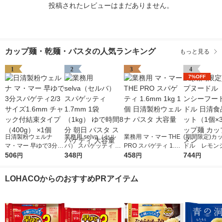
投稿されたレビューはまだありません。
カップ麺・乾麺・パスタの人気ランキング
もっと見る
1
2
3
4
7%OFF
日清製粉ウェルナ
業務用 selva（セル
業務用 マ・マー THE
(期間限定)カ
マ・マー 早ゆで3分ス
バ） スパゲッティ 1.7
PRO スパゲティ 1.6m
ドル レモン
パゲティ2/3サイズ1.6
506
mm 1袋（1kg） ゆで
348
m 1kg 1個 日清製粉ウ
458
ドヌードル 日
744
円
円
円
円
mm チャック付結束タ
時間8分 朝日 パスタ
ェルナ パスタ 大容量
1セット（1個
イプ （400g） ×1個
スパゲティ 大容量
ップ麺 カップ
LOHACOからのおすすめPRアイテム
ン