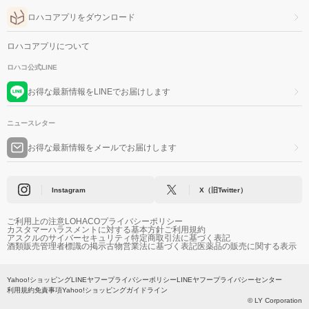
ロハコアプリをダウンロード
ロハコアプリについて
ロハコ公式LINE
お得な最新情報をLINEでお届けします
ニュースレター
お得な最新情報をメールでお届けします
Instagram
X（旧Twitter）
ご利用上の注意
LOHACOプライバシーポリシー
カスタマーハラスメントに対する基本方針
ご利用規約
アスクルのサイバーセキュリティ
特定商取引法に基づく表記
酒類販売管理者標識の掲示
古物営業法に基づく表記
医薬品の販売に関する表示
Yahoo!ショッピング
LINEヤフープライバシーポリシー
LINEヤフープライバシーセンター
利用規約
免責事項
Yahoo!ショッピングガイドライン
© LY Corporation