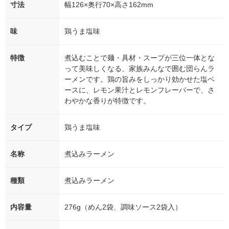
寸法
幅126×奥行70×高さ162mm
味
鶏うま塩味
特徴
煮込むことで麺・具材・スープが三位一体とな
って美味しくなる、家族みんなで囲む団らんラ
ーメンです。鶏の旨みをしっかり効かせた塩ベ
ースに、レモン果汁とレモンフレーバーで、さ
わやかな香りが特徴です。
タイプ
鶏うま塩味
名称
煮込みラーメン
種類
煮込みラーメン
内容量
276g（めん2袋、調味ソース2袋入）