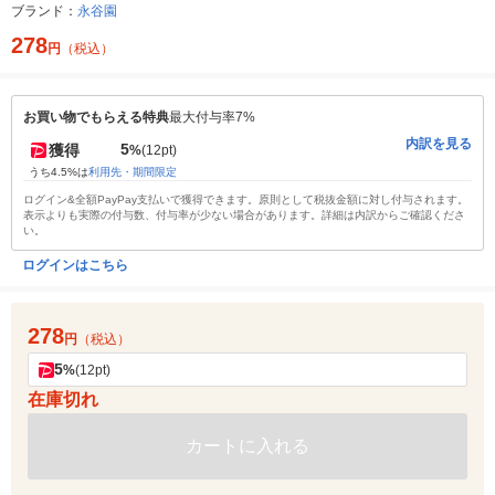
ブランド：
永谷園
278
円
（税込）
お買い物でもらえる特典
最大付与率7%
内訳を見る
5
獲得
%
(12pt)
うち4.5%は
利用先・期間限定
ログイン&全額PayPay支払いで獲得できます。原則として税抜金額に対し付与されます。
表示よりも実際の付与数、付与率が少ない場合があります。詳細は内訳からご確認くださ
い。
ログインはこちら
278
円
（税込）
5
%
(12pt)
在庫切れ
カートに入れる