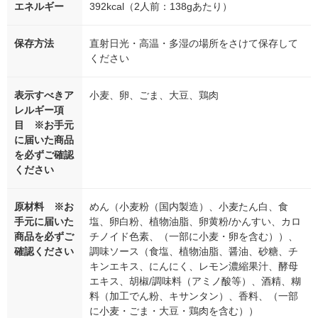
エネルギー
392kcal（2人前：138gあたり）
保存方法
直射日光・高温・多湿の場所をさけて保存して
ください
表示すべきア
小麦、卵、ごま、大豆、鶏肉
レルギー項
目 ※お手元
に届いた商品
を必ずご確認
ください
原材料 ※お
めん（小麦粉（国内製造）、小麦たん白、食
手元に届いた
塩、卵白粉、植物油脂、卵黄粉/かんすい、カロ
商品を必ずご
チノイド色素、（一部に小麦・卵を含む））、
確認ください
調味ソース（食塩、植物油脂、醤油、砂糖、チ
キンエキス、にんにく、レモン濃縮果汁、酵母
エキス、胡椒/調味料（アミノ酸等）、酒精、糊
料（加工でん粉、キサンタン）、香料、（一部
に小麦・ごま・大豆・鶏肉を含む））