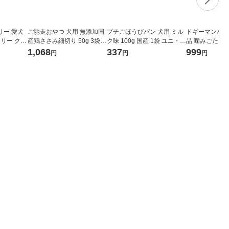
リー 愛犬
ご馳走おやつ 犬用 無添加国
プチごほうびパン 犬用 ミル
ドギーマンハヤ
ロリー クラ
産鶏ささみ細切り 50g 3袋
ク味 100g 国産 1袋 ユニ・チ
品 噛みごたえ
（20g×
九州ペットフード ドッグフ
ャーム ドッグフード おやつ
ミ巻き ハードタ
1,068
337
999
円
円
円
グフード 犬
ード おやつ
3袋 犬用 おや