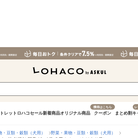
獲得はこちら
レ
トレット
ロハコセール
新着商品
オリジナル商品
クーポン
まとめ割
キ
物・豆類・穀類（犬用）
野菜・果物・豆類・穀類（犬用）