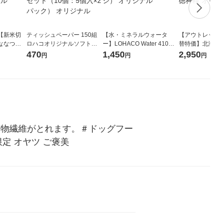
【新米切
ティッシュペーパー 150組
【水・ミネラルウォータ
【アウトレット
ななつぼ
ロハコオリジナルソフトパ
ー】LOHACO Water 410ml
替特価】北海道
袋 令和7年産
ックティッシュ フィオナ オ
1箱（20本入）ラベルレス
し 精白米 5kg
470
1,450
2,950
円
円
円
ジナル
リジナル 1セット（10個：
（イチオシ） オリジナル
米 木徳神糧 オ
5個入×2パック） オリジナ
ル
食物繊維がとれます。＃ドッグフー
限定 オヤツ ご褒美