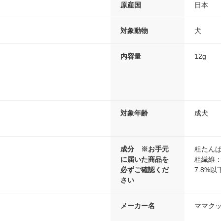
り
原産国
日本
対象動物
犬
内容量
12g
対象年齢
成犬
成分 ※お手元
粗たんぱ
に届いた商品を
粗繊維：
必ずご確認くだ
7.8%以
さい
メーカー名
ママクッ