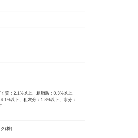
く質：2.1%以上、粗脂肪：0.3%以上、
4.1%以下、粗灰分：1.8%以下、水分：
下
ク(株)