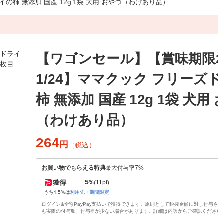
イの柿 無添加 国産 12g 1袋 犬用 おやつ（わけあり品）
【ワゴンセール】【賞味期限20
1/24】ママクック フリーズ
柿 無添加 国産 12g 1袋 犬用
（わけあり品）
264
円
（税込）
お買い物でもらえる特典
最大付与率7%
5
獲得
%
(11pt)
うち4.5%は
利用先・期間限定
ログイン&全額PayPay支払いで獲得できます。原則として税抜金額に対し付与
も実際の付与数、付与率が少ない場合があります。詳細は内訳からご確認くださ