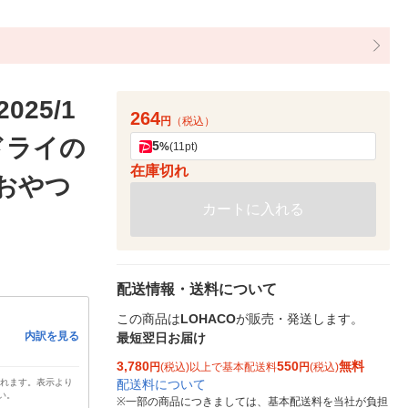
25/1
264
円
（税込）
ドライの
5
%
(11pt)
在庫切れ
 おやつ
カートに入れる
配送情報・送料について
この商品は
LOHACO
が販売・発送します。
内訳を見る
最短翌日お届け
3,780
550
無料
円
(税込)以上で基本配送料
円
(税込)
配送料について
されます。表示より
い。
※
一部の商品につきましては、基本配送料を当社が負担