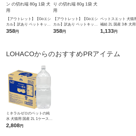
【アウトレット】【Goエシ
【アウトレット】【Goエシ
ペットスエット 犬猫用
カル】訳あり ペットキッス
カル】訳あり ペットキッス
補給 2L 国産 3本 犬
ワンちゃんの歯みがきおや
ワンちゃんの歯みがきおや
358
358
1,133
円
円
円
つ ササミスティック プレー
つ ササミスティック 野菜入
ン の切れ端 80g 1袋 犬用
り の切れ端 80g 1袋 犬用
LOHACOからのおすすめPRアイテム
ミネラルゼロのペットの純
水 犬猫用 国産 2L 1ケース
（1本×6）森乳サンワールド
2,808
円
犬用 猫用 水分補給