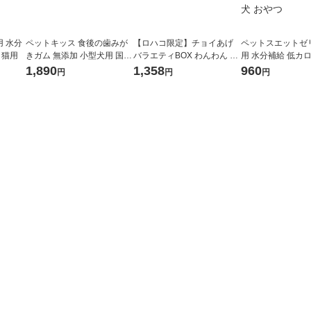
 水分
ペットキッス 食後の歯みが
【ロハコ限定】チョイあげ
ペットスエットゼ
用 猫用
きガム 無添加 小型犬用 国産
バラエティBOX わんわん ド
用 水分補給 低カ
120g（約20本）3袋 ドッグ
ッグフード おやつ オリジナ
ンベリープラス 国産
1,890
1,358
960
円
円
円
フード 犬 おやつ 歯磨き
ル（イチオシ） 限定
7本入）3袋 ドッ
おやつ