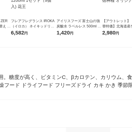
 ZER
フレアフレグランス IROKA
アイリスフーズ 富士山の強
【アウトレット】
替え メ
（イロカ） ネイキッドリリ
炭酸水 ラベルレス 500ml 1
替特価】北海道産
セット
ーの香り 柔軟剤 詰め替え 超
箱（24本入）
し 無洗米 5kg 1
6,582
1,420
2,980
円
円
円
王
特大 1200ml 1セット（5個
米 木徳神糧 オリ
入) 花王
用。糖度が高く、ビタミンC、βカロテン、カリウム、
乾燥フード ドライフード フリーズドライ カキ かき 季節