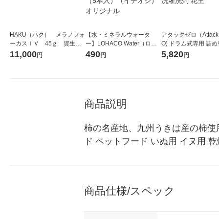
HAKU（ハク） メラノフォ
【水・ミネラルウォータ
アタックゼロ（Attack
ーカスＩＶ 45ｇ 資生
ー】LOHACO Water（ロハ
O) ドラム式専用 詰め
堂 おまけ付き
コウォーター）2L ラベルレ
ガジャンボ 2300g 1
11,000
490
5,820
円
円
円
ス 1箱（5本入）（イチオ
（2個入) 洗濯洗剤 花
シ） オリジナル
商品説明
柿の名産地、九州うきは産の柿使
ド ペットフード いぬ用 イヌ用 
商品仕様/スペック