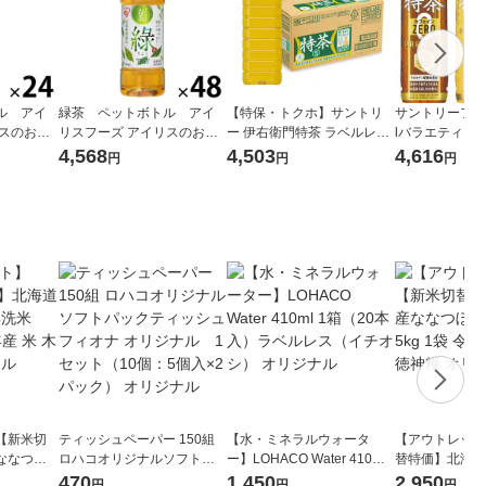
ル アイ
緑茶 ペットボトル アイ
【特保・トクホ】サントリ
サントリーフーズ
リスのお茶
リスフーズ アイリスのお茶
ー 伊右衛門特茶 ラベルレス
lバラエティアソ
本入）
500ml 1セット（48本）
500ml 1箱（24本入）
本)
4,568
4,503
4,616
円
円
円
【新米切
ティッシュペーパー 150組
【水・ミネラルウォータ
【アウトレット
ななつぼ
ロハコオリジナルソフトパ
ー】LOHACO Water 410ml
替特価】北海道
袋 令和7年産
ックティッシュ フィオナ オ
1箱（20本入）ラベルレス
し 精白米 5kg
470
1,450
2,950
円
円
円