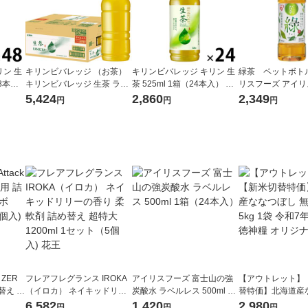
ン 生
キリンビバレッジ （お茶）
キリンビバレッジ キリン 生
緑茶 ペットボト
48本）
キリンビバレッジ 生茶 ラベ
茶 525ml 1箱（24本入） お
リスフーズ アイ
ル
ルレス 525ml×24本 336807
茶 緑茶 ペットボトル
500ml 1箱（24
5,424
2,860
2,349
円
円
円
1セット(48本)
 ZER
フレアフレグランス IROKA
アイリスフーズ 富士山の強
【アウトレット】
替え メ
（イロカ） ネイキッドリリ
炭酸水 ラベルレス 500ml 1
替特価】北海道産
セット
ーの香り 柔軟剤 詰め替え 超
箱（24本入）
し 無洗米 5kg 1
6,582
1,420
2,980
円
円
円