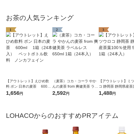
お茶の人気ランキング
1
2
3
【アウトレット】えひめ飲
（麦茶）コカ・コーラ やか
【アウトレット】ミ
料 ポン 日本の麦茶 600ml
んの麦茶 from 爽健美茶 ラベ
コ 静岡茶 静岡県産茶
1箱（24本入） ペットボ
ルレス 650ml 1箱（24本
0％使用 500ml 1箱（
1,656
2,592
1,488
円
円
円
トル飲料 ノンカフェイン
入）
入）
LOHACOからのおすすめPRアイテム