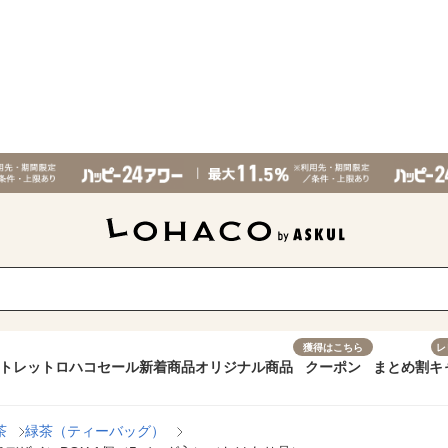
獲得はこちら
レ
トレット
ロハコセール
新着商品
オリジナル商品
クーポン
まとめ割
キ
茶
緑茶（ティーバッグ）