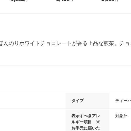
王
特大 1200ml 1セット（5個
米 木徳神糧 オリ
入) 花王
ほんのりホワイトチョコレートが香る上品な煎茶。チョ
タイプ
ティー
表示すべきアレ
対象外
ルギー項目 ※
お手元に届いた