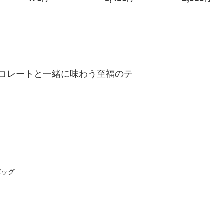
ジナル
リジナル 1セット（10個：
（イチオシ） オリジナル
米 木徳神糧 オ
5個入×2パック） オリジナ
ル
コレートと一緒に味わう至福のテ
バッグ