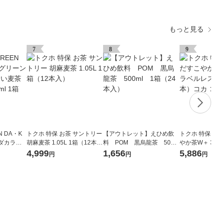
もっと見る
7
8
9
 DA・K
トクホ 特保 お茶 サントリー
【アウトレット】えひめ飲
トクホ 特保 お
ダカラ）
胡麻麦茶 1.05L 1箱（12本
料 POM 黒烏龍茶 500m
やか茶W＋ 350
ルレス 68
入）
l 1箱（24本入）
ス 1セット（4
4,999
1,656
5,886
円
円
円
）
ーラ