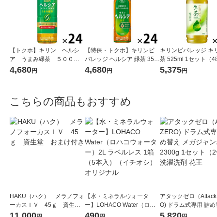
【トクホ】キリン ヘルシ
【特保・トクホ】キリンビ
キリンビバレッジ キリ
ア うまみ緑茶 ５００ｍ
バレッジ ヘルシア 緑茶 350
茶 525ml 1セット（
ｌＰＥＴ 1箱（24本入）
ml スリム 1箱（24本入）
お茶 緑茶 ペットボト
4,680
4,680
5,375
円
円
円
こちらの商品もおすすめ
HAKU（ハク） メラノフォ
【水・ミネラルウォータ
アタックゼロ（Attack
ーカスＩＶ 45ｇ 資生
ー】LOHACO Water（ロハ
O) ドラム式専用 詰め
堂 おまけ付き
コウォーター）2L ラベルレ
ガジャンボ 2300g 1
11,000
490
5,820
円
円
円