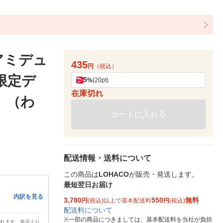
アミデュ
435
円
（税込）
限定デ
5
%
(20pt)
在庫切れ
）（わ
カートに入れる
配送情報・送料について
この商品は
LOHACO
が販売・発送します。
最短翌日お届け
内訳を見る
3,780
550
無料
円
(税込)以上で基本配送料
円
(税込)
配送料について
※
一部の商品につきましては、基本配送料を当社が負担
されます。表示より