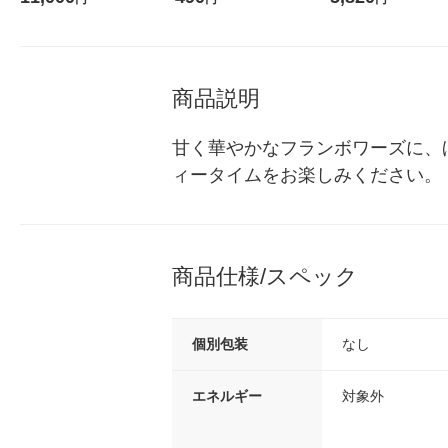
ス 1箱（5本入）（イチオ
（2個入) 洗濯洗剤 花
シ） オリジナル
商品説明
甘く華やかなフランボワーズに、
ィータイムをお楽しみください。
商品仕様/スペック
個別包装
なし
エネルギー
対象外