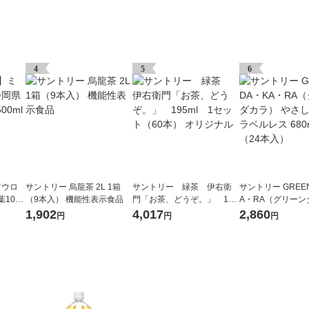
4
5
6
ツウロ
サントリー 烏龍茶 2L 1箱
サントリー 緑茶 伊右衛
サントリー GREEN
葉10
（9本入） 機能性表示食品
門「お茶、どうぞ。」 195
A・RA（グリーン
24本
ml 1セット（60本） オリ
やさしい麦茶 ラベ
1,902
4,017
2,860
円
円
円
ジナル
0ml 1箱（24本入