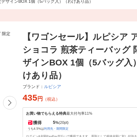
デザインBOX 1個（5バッグ入）（わけあり品）
【ワゴンセール】ルピシア 
ショコラ 煎茶ティーバッグ 
ザインBOX 1個（5バッグ入
けあり品）
ルピシア
ブランド：
435
円
（税込）
お買い物でもらえる特典
最大付与率11%
5
獲得
%
(20pt)
うち4.5%は
利用先・期間限定
ログイン&全額PayPay支払いで獲得できます。原則として税抜金額に対し付与