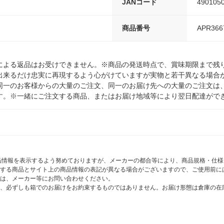
JANコード
490105
商品番号
APR366
による返品はお受けできません。※商品の発送時点で、賞味期限まで残り
出来るだけ忠実に再現するよう心がけていますが実物と若干異なる場合
同一のお客様からの大量のご注文、同一のお届け先への大量のご注文は
す。※一緒にご注文する商品、またはお届け地域等により翌日配達がで
商品情報を表示するよう努めておりますが、メーカーの都合等により、商品規格・仕
する商品とサイト上の商品情報の表記が異なる場合がございますので、ご使用前に
は、メーカー等にお問い合わせください。
、必ずしも箱でのお届けをお約束するものではありません。お届け形態は倉庫の在