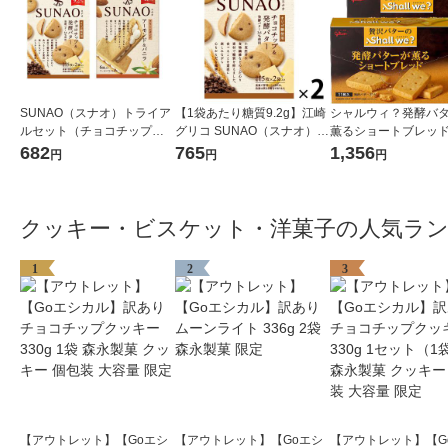
SUNAO（スナオ）トライア
【1袋あたり糖質9.2g】江崎
シャルウィ？発酵バ
ルセット（チョコチップ、
グリコ SUNAO（スナオ）ビ
薫るショートブレッド
アーモンド＆バニラ クリー
スケット＜チョコチップ＆
箱 江崎グリコ ク
682
765
1,356
円
円
円
ムサンド2種×1箱）江崎グリ
発酵バター＞62g 2個 低糖質
ー ビスケット
コ クッキー ロカボ
糖質オフ
クッキー・ビスケット・洋菓子の人気ラ
1
2
3
【アウトレット】【Goエシ
【アウトレット】【Goエシ
【アウトレット】【G