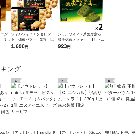
ターが
シャルウィ？エクセレン
シャルウィ？＜茶葉が薫る
 3
ト 発酵バター 3箱 江崎
濃厚抹茶クッキー＞ 1セット
ッキ
グリコ クッキー ビスケ
（1個×2） 江崎グリコ ビス
1,698
923
円
円
ット
ケット クッキー
ンキング
4
5
6
oエシ
【アウトレット】nutella ヌ
【アウトレット】【Goエシ
無印良品 不揃い 