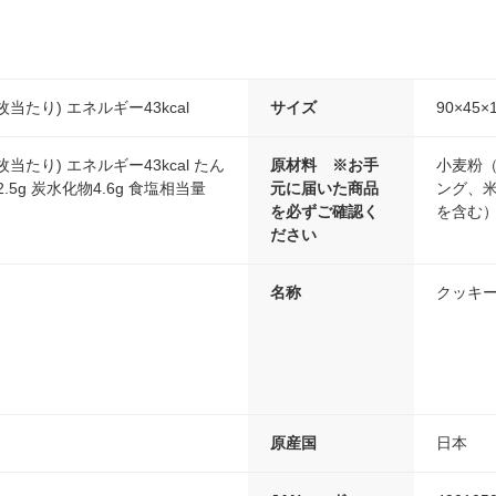
枚当たり) エネルギー43kcal
サイズ
90×45×
枚当たり) エネルギー43kcal たん
原材料 ※お手
小麦粉
2.5g 炭水化物4.6g 食塩相当量
元に届いた商品
ング、
を必ずご確認く
を含む
ださい
名称
クッキ
原産国
日本