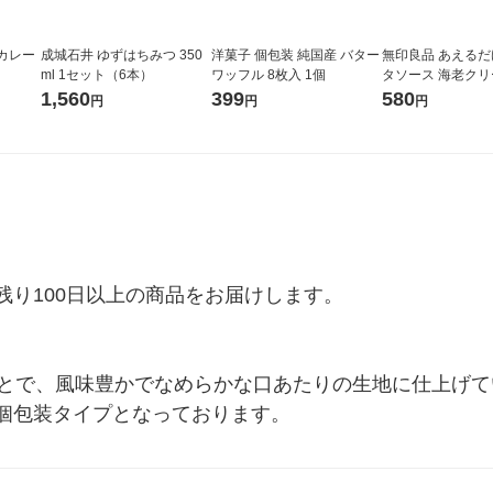
カレー
成城石井 ゆずはちみつ 350
洋菓子 個包装 純国産 バター
無印良品 あえる
ml 1セット（6本）
ワッフル 8枚入 1個
タソース 海老クリー
g×2（2人前） 1
1,560
399
580
円
円
円
×2） 良品計画
り100日以上の商品をお届けします。

ことで、風味豊かでなめらかな口あたりの生地に仕上げ
個包装タイプとなっております。