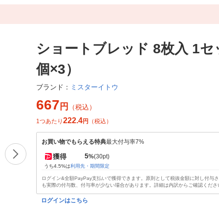
ショートブレッド 8枚入 1セ
個×3）
ミスターイトウ
ブランド：
667
円
（税込）
222.4
1つあたり
円
（税込）
お買い物でもらえる特典
最大付与率7%
5
獲得
%
(30pt)
うち4.5%は
利用先・期間限定
ログイン&全額PayPay支払いで獲得できます。原則として税抜金額に対し付与
も実際の付与数、付与率が少ない場合があります。詳細は内訳からご確認くださ
ログインはこちら