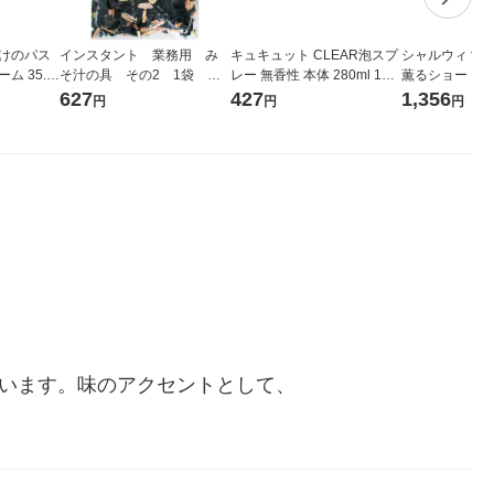
だけのパス
インスタント 業務用 み
キュキュット CLEAR泡スプ
シャルウィ？発
ム 35.1
そ汁の具 その2 1袋 永
レー 無香性 本体 280ml 1個
薫るショートブ
セット（1袋
谷園
食器用洗剤 花王
箱 江崎グリコ
627
427
1,356
円
円
円
ー ビスケット
ています。味のアクセントとして、