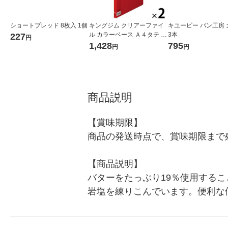
ショートブレッド 8枚入 1個
キングジム クリアーファイ
キユーピー パン工房 
ル カラーベース Ａ４タテ ２
3本
227
円
０ポケット 背幅１４ｍｍ 赤
1,428
795
円
円
１３２Ｃアカ 2冊
商品説明
【賞味期限】

商品の発送時点で、賞味期限まで残
【商品説明】

バターをたっぷり19％使用する
岩塩を練りこんでいます。便利な