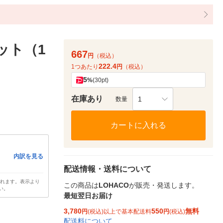
ット（1
667
円
（税込）
222.4
1つあたり
円
（税込）
5
%
(30pt)
在庫あり
1
数量
カートに入れる
内訳を見る
配送情報・送料について
されます。表示より
この商品は
LOHACO
が販売・発送します。
い。
最短翌日お届け
3,780
550
無料
円
(税込)以上で基本配送料
円
(税込)
配送料について