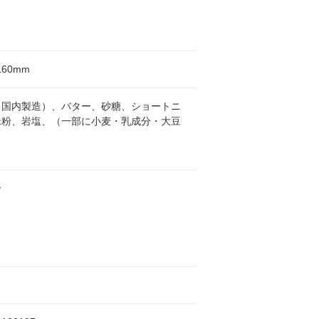
160mm
（国内製造）、バター、砂糖、ショートニ
米粉、岩塩、（一部に小麦・乳成分・大豆
）
ー