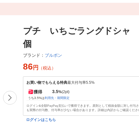
プチ いちごラングドシャ 40
個
ブルボン
ブランド：
86
円
（税込）
お買い物でもらえる特典
最大付与率5.5%
3.5
獲得
%
(2pt)
うち3.5%は
利用先・期間限定
ログイン&全額PayPay支払いで獲得できます。原則として税抜金額に対し付与
も実際の付与数、付与率が少ない場合があります。詳細は内訳からご確認くださ
ログインはこちら