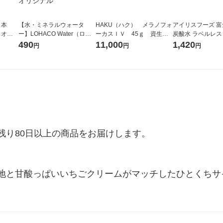
 本
【水・ミネラルウォータ
HAKU（ハク） メラノフォ
アイリスフーズ 
イオ
ー】LOHACO Water（ロハ
ーカスＩＶ 45ｇ 資生
炭酸水 ラベルレス 5
コウォーター）2L ラベルレ
堂 おまけ付き
箱（24本入）
490
11,000
1,420
円
円
円
ス 1箱（5本入）（イチオ
シ） オリジナル
り80日以上の商品をお届けします。

地と甘酸っぱいいちごクリームがマッチしたひとくちサ