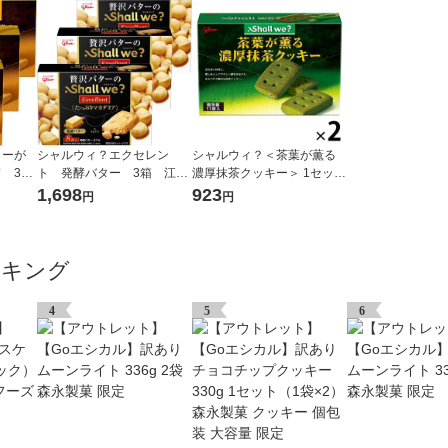
ターが
シャルウィ？エクセレン
シャルウィ？＜茶葉が薫る
 3
ト 発酵バター 3箱 江崎
濃厚抹茶クッキー＞ 1セット
ッキ
グリコ クッキー ビスケ
（1個×2） 江崎グリコ ビス
1,698
923
円
円
ット
ケット クッキー
ンキング
4
5
6