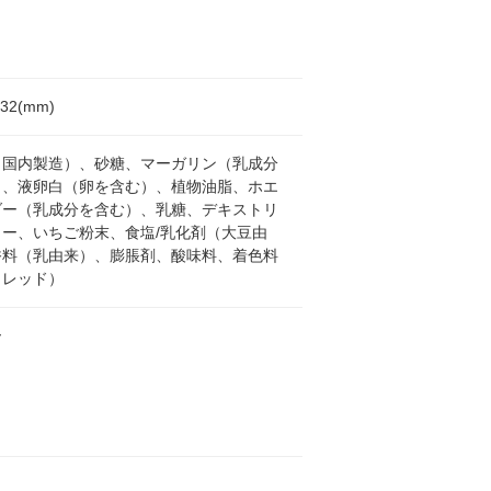
x32(mm)
（国内製造）、砂糖、マーガリン（乳成分
）、液卵白（卵を含む）、植物油脂、ホエ
ダー（乳成分を含む）、乳糖、デキストリ
ター、いちご粉末、食塩/乳化剤（大豆由
香料（乳由来）、膨脹剤、酸味料、着色料
トレッド）
ー