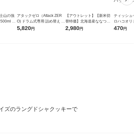
富士山の強
アタックゼロ（Attack ZER
【アウトレット】【新米切
ティッシュペーパ
00ml 1
O) ドラム式専用 詰め替え メ
替特価】北海道産ななつぼ
ロハコオリジナ
ガジャンボ 2300g 1セット
し 無洗米 5kg 1袋 令和7年産
ックティッシュ
5,820
2,980
470
円
円
円
（2個入) 洗濯洗剤 花王
米 木徳神糧 オリジナル
リジナル 1セ
5個入×2パック
ル
イズのラングドシャクッキーで