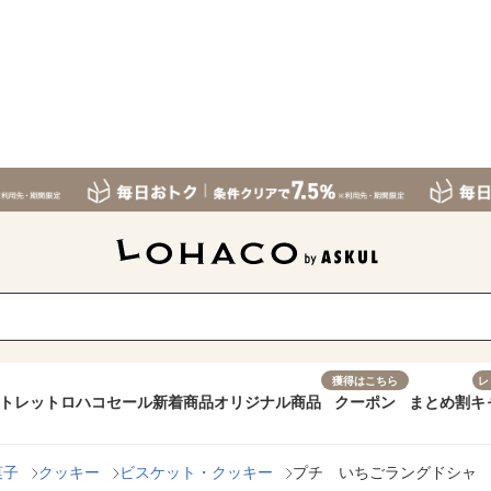
獲得はこちら
レ
トレット
ロハコセール
新着商品
オリジナル商品
クーポン
まとめ割
キ
菓子
クッキー
ビスケット・クッキー
プチ いちごラングドシャ 4