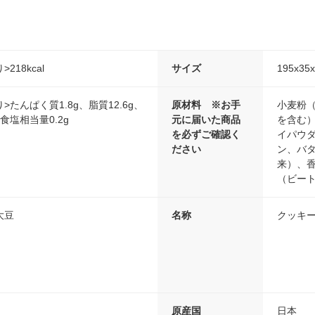
>218kcal
サイズ
195x35
り>たんぱく質1.8g、脂質12.6g、
原材料 ※お手
小麦粉
、食塩相当量0.2g
元に届いた商品
を含む
を必ずご確認く
イパウ
ださい
ン、バ
来）、
（ビー
大豆
名称
クッキ
原産国
日本