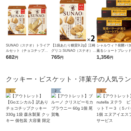
SUNAO（スナオ）トライア
【1袋あたり糖質9.2g】江崎
シャルウィ？発酵バ
ルセット（チョコチップ、
グリコ SUNAO（スナオ）ビ
薫るショートブレッド
アーモンド＆バニラ クリー
スケット＜チョコチップ＆
箱 江崎グリコ ク
682
765
1,356
円
円
円
ムサンド2種×1箱）江崎グリ
発酵バター＞62g 2個 低糖質
ー ビスケット
コ クッキー ロカボ
糖質オフ
クッキー・ビスケット・洋菓子の人気ラ
1
2
3