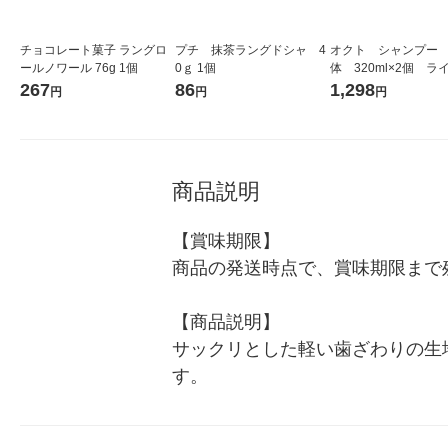
チョコレート菓子 ラングロ
プチ 抹茶ラングドシャ 4
オクト シャンプー
ールノワール 76g 1個
0ｇ 1個
体 320ml×2個 ラ
ン
267
86
1,298
円
円
円
商品説明
【賞味期限】

商品の発送時点で、賞味期限まで残
【商品説明】

サックリとした軽い歯ざわりの生
す。