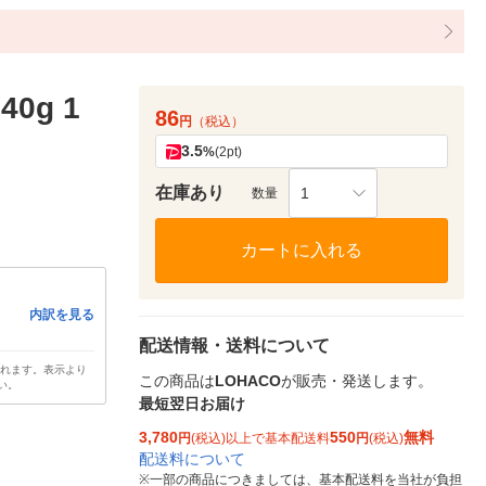
g 1
86
円
（税込）
3.5
%
(2pt)
在庫あり
1
数量
カートに入れる
内訳を見る
配送情報・送料について
されます。表示より
この商品は
LOHACO
が販売・発送します。
い。
最短翌日お届け
3,780
550
無料
円
(税込)以上で基本配送料
円
(税込)
配送料について
※
一部の商品につきましては、基本配送料を当社が負担