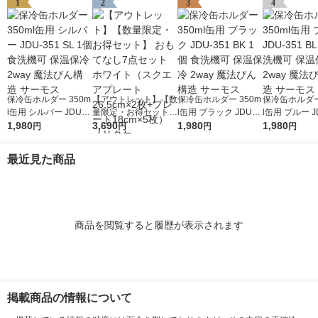
1
2
3
4
保冷缶ホルダー 350m
【アウトレット】【数
保冷缶ホルダー 350m
保冷缶ホルダー
l缶用 シルバー JDU-3
量限定・お得セット】
l缶用 ブラック JDU-3
l缶用 ブルー J
51 SL 1個 食洗機可 保
1,980
おもてなし7点セット
3,690
51 BK 1個 食洗機可
1,980
BL 1個 食洗
1,980
円
円
円
円
温保冷 2way 魔法びん
ホワイト（スクエアプ
保温保冷 2way 魔法び
保冷 2way 
構造 サーモス
レート26.5cm×2枚
ん構造 サーモス
造 サーモス
最近見た商品
+プレート18cm×5
枚） ノリタケ
商品を閲覧すると履歴が表示されます
掲載商品の情報について