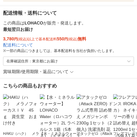
配送情報・送料について
この商品は
LOHACO
が販売・発送します。
最短翌日お届け
3,780
550
無料
円
(税込)以上で基本配送料
円
(税込)
配送料について
※
一部の商品につきましては、基本配送料を当社が負担いたします。
在庫確認住所：東京都にお届け
賞味期限/使用期限・返品について
こちらの商品もおすすめ
HAKU（ハク） メラ
【水・ミネラルウォー
アタックゼロ（Attack
フレアフレグラ