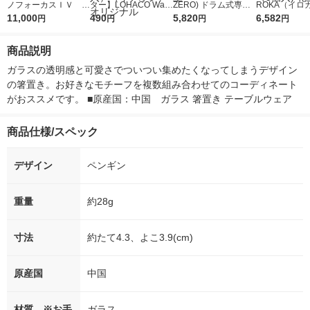
ノフォーカスＩＶ 4
ター】LOHACO Wate
ZERO) ドラム式専用
ROKA（イロ
5ｇ 資生堂 おまけ
11,000
r（ロハコウォータ
490
詰め替え メガジャン
5,820
イキッドリリ
6,582
円
円
円
円
付き
ー）2L ラベルレス 1
ボ 2300g 1セット（2
柔軟剤 詰め替
箱（5本入）（イチオ
個入) 洗濯洗剤 花王
大 1200ml 
商品説明
シ） オリジナル
（5個入) 花王
ガラスの透明感と可愛さでついつい集めたくなってしまうデザイン
の箸置き。お好きなモチーフを複数組み合わせてのコーディネート
がおススメです。 ■原産国：中国　ガラス 箸置き テーブルウェア
商品仕様/スペック
デザイン
ペンギン
重量
約28g
寸法
約たて4.3、よこ3.9(cm)
原産国
中国
材質 ※お手
ガラス