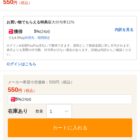
550
円
（税込）
お買い物でもらえる特典
最大付与率11%
内訳を見る
5
獲得
%
(24pt)
うち4.5%は
利用先・期間限定
ログイン&全額PayPay支払いで獲得できます。原則として税抜金額に対し付与されます。
表示よりも実際の付与数、付与率が少ない場合があります。詳細は内訳からご確認くださ
い。
ログインはこちら
メーカー希望小売価格：
550円（税込）
550
円
（税込）
5
%
(24pt)
在庫あり
1
数量
カートに入れる