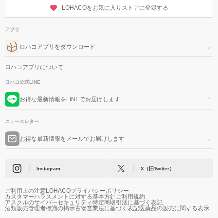
LOHACOをお気に入りストアに登録する
アプリ
ロハコアプリをダウンロード
ロハコアプリについて
ロハコ公式LINE
お得な最新情報をLINEでお届けします
ニュースレター
お得な最新情報をメールでお届けします
Instagram
X（旧Twitter）
ご利用上の注意
LOHACOプライバシーポリシー
カスタマーハラスメントに対する基本方針
ご利用規約
アスクルのサイバーセキュリティ
特定商取引法に基づく表記
酒類販売管理者標識の掲示
古物営業法に基づく表記
医薬品の販売に関する表示