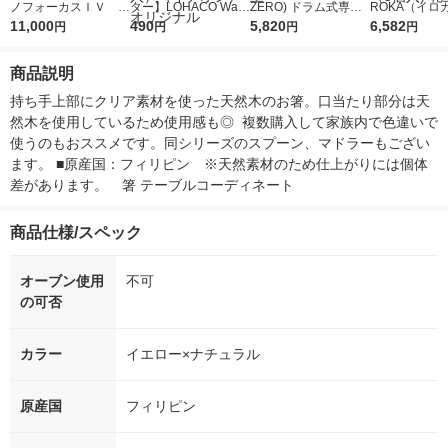
ノフォーカスＩＶ 4
ター】LOHACO Wate
ZERO) ドラム式専用
ROKA（イロ
5ｇ 資生堂 おまけ
11,000
r（ロハコウォータ
490
詰め替え メガジャン
5,820
イキッドリリ
6,582
円
円
円
円
付き
ー）2L ラベルレス 1
ボ 2300g 1セット（2
柔軟剤 詰め替
箱（5本入）（イチオ
個入) 洗濯洗剤 花王
大 1200ml 
商品説明
シ） オリジナル
（5個入) 花王
持ち手上部にクリア素材を使った天然木のお箸。口当たり部分は天
然木を使用しているため使用感も◎  複数購入して家族内で色違いで
使うのもおススメです。同シリーズのスプーン、マドラーもござい
ます。 ■原産国：フィリピン　※天然素材のため仕上がりには個体
差があります。　箸 テーブルコーディネート
商品仕様/スペック
オーブン使用
不可
の可否
カラー
イエロー×ナチュラル
原産国
フィリピン