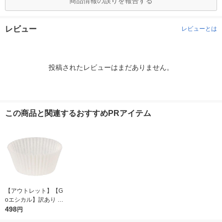
商品情報の誤りを報告する
レビュー
レビューとは
投稿されたレビューはまだありません。
この商品と関連するおすすめPRアイテム
【アウトレット】【G
oエシカル】訳あり シ
モジマ おかずカップ
498
円
6号 1本（500枚入）