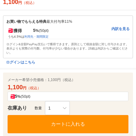
1,100
円
（税込）
お買い物でもらえる特典
最大付与率11%
内訳を見る
5
獲得
%
(50pt)
うち4.5%は
利用先・期間限定
ログイン&全額PayPay支払いで獲得できます。原則として税抜金額に対し付与されます。
表示よりも実際の付与数、付与率が少ない場合があります。詳細は内訳からご確認くださ
い。
ログインはこちら
メーカー希望小売価格：
1,100円（税込）
1,100
円
（税込）
5
%
(50pt)
在庫あり
1
数量
カートに入れる