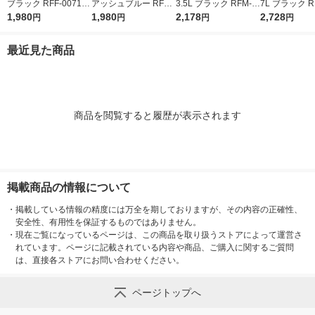
ブラック RFF-0071 B
アッシュブルー RFF-
3.5L ブラック RFM-0
7L ブラック R
K 1個 トートバッグタ
1,980
0071 ASB 1個 トート
1,980
03 BK 1個 ペットボト
2,178
BK 1個 ペッ
2,728
円
円
円
円
イプ 4層断熱構造 手
バッグタイプ 4層断熱
ル横3本 保冷バッグ
縦6本 保冷バ
洗いOK サーモス
構造 手洗いOK サーモ
サーモス
ーモス
最近見た商品
ス
商品を閲覧すると履歴が表示されます
掲載商品の情報について
・
掲載している情報の精度には万全を期しておりますが、その内容の正確性、
安全性、有用性を保証するものではありません。
・
現在ご覧になっているページは、この商品を取り扱うストアによって運営さ
れています。ページに記載されている内容や商品、ご購入に関するご質問
は、直接各ストアにお問い合わせください。
ページトップへ