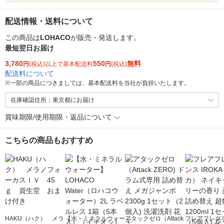
配送情報・送料について
この商品は
LOHACO
が販売・発送します。
最短翌日お届け
3,780
550
無料
円
(税込)以上で基本配送料
円
(税込)
配送料について
※
一部の商品につきましては、基本配送料を当社が負担いたします。
在庫確認住所：東京都にお届け
賞味期限/使用期限・返品について
こちらの商品もおすすめ
HAKU（ハク） メラ
【水・ミネラルウォー
アタックゼロ（Attack
フレアフレグラ