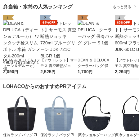
弁当箱・水筒の人気ランキング
もっと見る
1
2
3
4
64%OFF
65%OFF
DEAN＆DELUCA（デ
【アウトレット】サー
DEAN ＆ DELUCA
【アウトレッ
ィーン＆デルーカ）
モス 真空断熱ジョッ
クーラーバッグ 保冷
モス 真空断熱
ワンタッチ栓スリムボ
2,090
キ 720ml ブルーグリ
2,525
バッグ グレー S 1個
1,760
キ 600ml ブ
2,294
円
円
円
円
トル 水筒 ガンメタル
ーン JDK-721C BLGR
K-601C BK 1
200ml 49037797158
1個
LOHACOからのおすすめPRアイテム
22 1個
保冷ランチバッグ 7L
保冷ランチバッグ 7L
保冷ショルダーバッグ
保冷ショルダ