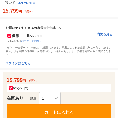
ブランド：
JAPANNEXT
15,799
円
（税込）
お買い物でもらえる特典
最大付与率7%
内訳を見る
5
獲得
%
(723pt)
うち4.5%は
利用先・期間限定
ログイン&全額PayPay支払いで獲得できます。原則として税抜金額に対し付与されます。
表示よりも実際の付与数、付与率が少ない場合があります。詳細は内訳からご確認くださ
い。
ログインはこちら
15,799
円
（税込）
5
%
(723pt)
在庫あり
1
数量
カートに入れる