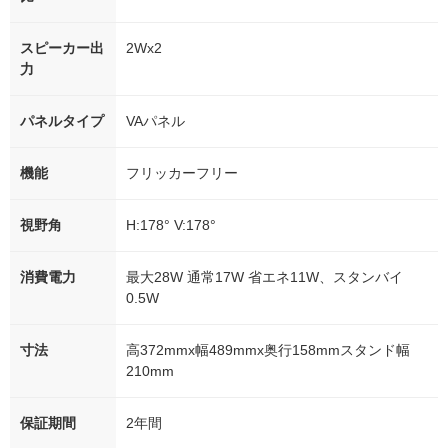
スピーカー出
2Wx2
力
パネルタイプ
VAパネル
機能
フリッカーフリー
視野角
H:178° V:178°
消費電力
最大28W 通常17W 省エネ11W、スタンバイ
0.5W
寸法
高372mmx幅489mmx奥行158mmスタンド幅
210mm
保証期間
2年間