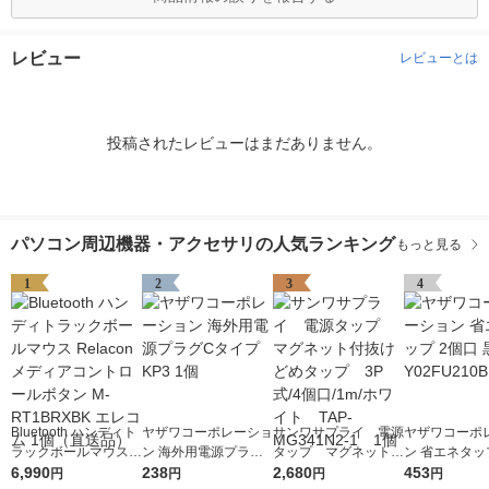
レビュー
レビューとは
投稿されたレビューはまだありません。
パソコン周辺機器・アクセサリの人気ランキング
もっと見る
1
2
3
4
Bluetooth ハンディト
ヤザワコーポレーショ
サンワサプライ 電源
ヤザワコーポ
ラックボールマウス R
ン 海外用電源プラグC
タップ マグネット付
ン 省エネタッ
elacon メディアコン
6,990
タイプ KP3 1個
238
抜けどめタップ 3P
2,680
口 黒 Y02FU2
453
円
円
円
円