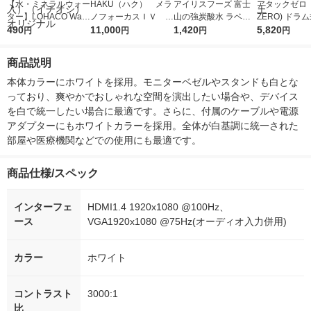
【水・ミネラルウォー
HAKU（ハク） メラ
アイリスフーズ 富士
アタックゼロ（A
ター】LOHACO Wate
ノフォーカスＩＶ 4
山の強炭酸水 ラベル
ZERO) ドラ
r（ロハコウォータ
490
5ｇ 資生堂 おまけ
11,000
レス 500ml 1箱（24
1,420
詰め替え メガ
5,820
円
円
円
円
ー）2L ラベルレス 1
付き
本入）
ボ 2300g 1
箱（5本入）（イチオ
個入) 洗濯洗剤
商品説明
シ） オリジナル
本体カラーにホワイトを採用。モニターベゼルやスタンドも白とな
っており、爽やかでおしゃれな空間を演出したい場合や、デバイス
を白で統一したい場合に最適です。さらに、付属のケーブルや電源
アダプターにもホワイトカラーを採用。全体が白基調に統一された
部屋や医療機関などでの使用にも最適です。
商品仕様/スペック
インターフェ
HDMI1.4 1920x1080 @100Hz、
ース
VGA1920x1080 @75Hz(オーディオ入力併用)
カラー
ホワイト
コントラスト
3000:1
比