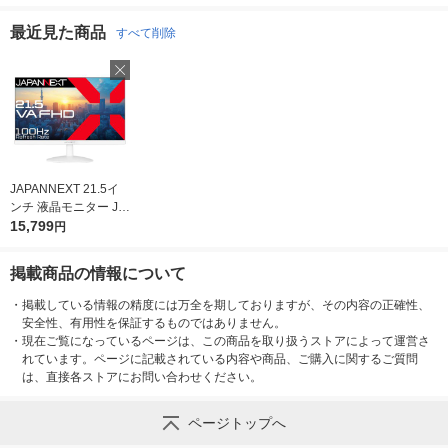
トロールボタン M-RT
式/4個口/1m/ホワイ
個
1BRXBK エレコム 1
ト TAP-MG341N2-1
最近見た商品
すべて削除
個（直送品）
1個
JAPANNEXT 21.5イ
お気に入りに
登録しました
ンチ 液晶モニター JN
ーV215F2ーW 1台
15,799
円
掲載商品の情報について
・
掲載している情報の精度には万全を期しておりますが、その内容の正確性、
安全性、有用性を保証するものではありません。
・
現在ご覧になっているページは、この商品を取り扱うストアによって運営さ
れています。ページに記載されている内容や商品、ご購入に関するご質問
は、直接各ストアにお問い合わせください。
ページトップへ