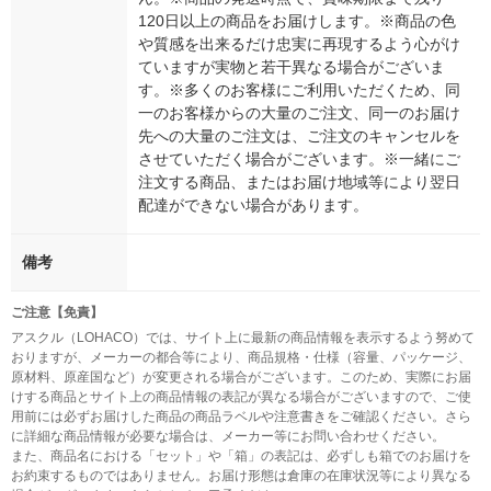
120日以上の商品をお届けします。※商品の色
や質感を出来るだけ忠実に再現するよう心がけ
ていますが実物と若干異なる場合がございま
す。※多くのお客様にご利用いただくため、同
一のお客様からの大量のご注文、同一のお届け
先への大量のご注文は、ご注文のキャンセルを
させていただく場合がございます。※一緒にご
注文する商品、またはお届け地域等により翌日
配達ができない場合があります。
備考
ご注意【免責】
アスクル（LOHACO）では、サイト上に最新の商品情報を表示するよう努めて
おりますが、メーカーの都合等により、商品規格・仕様（容量、パッケージ、
原材料、原産国など）が変更される場合がございます。このため、実際にお届
けする商品とサイト上の商品情報の表記が異なる場合がございますので、ご使
用前には必ずお届けした商品の商品ラベルや注意書きをご確認ください。さら
に詳細な商品情報が必要な場合は、メーカー等にお問い合わせください。
また、商品名における「セット」や「箱」の表記は、必ずしも箱でのお届けを
お約束するものではありません。お届け形態は倉庫の在庫状況等により異なる