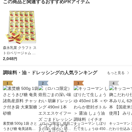
この商品と関連するおすすめPRアイテム
森永乳業 クラフト ス
トロベリージャム （1
4g×50個） 1箱 いちご
2,048
円
ジャム イチゴジャム
使い切り 小分け 個包
調味料・油・ドレッシングの人気ランキング
もっと見る
装 常温保存
1
2
3
4
素焚糖 500g 1袋 さと
（ロハコ限定）焙煎ご
キッコーマン しぼり
キッコーマン 
うきび糖 奄美諸島産
まの深い味わい 胡麻
たて生しょうゆ 450m
だわり仕込み 