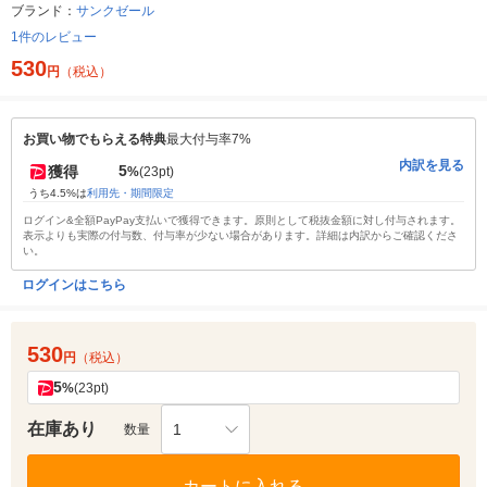
ブランド：
サンクゼール
1件のレビュー
530
円
（税込）
お買い物でもらえる特典
最大付与率7%
内訳を見る
5
獲得
%
(23pt)
うち4.5%は
利用先・期間限定
ログイン&全額PayPay支払いで獲得できます。原則として税抜金額に対し付与されます。
表示よりも実際の付与数、付与率が少ない場合があります。詳細は内訳からご確認くださ
い。
ログインはこちら
530
円
（税込）
5
%
(23pt)
在庫あり
1
数量
カートに入れる