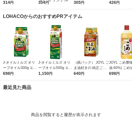
原料 チャック付き袋
314
ドレッシング 490ml 1
354
l 1本 ＜やわらか密封
305
ん 620ml 1
426
円
円
円
円
大東製糖 砂糖
本 エスエスケイフー
ボトル＞ 醤油 しょう
米100％使用
ズ ごまドレッシング
油 調味料（イチオ
LOHACOからのおすすめPRアイテム
ゴマ（イチオシ） オ
シ）
リジナル
J-オイルミルズ オリ
J-オイルミルズ オリ
（紙パック） JOYL ご
JOYL こめ豊味
ーブオイル300g エキ
ーブオイル500g エキ
ま油好きの 純正ごま
油 60%) こめ油 ブレ
ストラバージン スペ
698
ストラバージン スペ
1,150
油 300g 1本 味の素 J-
640
ンド 味の素 J
698
円
円
円
円
イン産オリーブ100%
イン産オリーブ100%
オイルミルズ
ミルズ 900g 
1本（紙パック） JOY
1本（紙パック） JOY
本
最近見た商品
L
L
商品を閲覧すると履歴が表示されます