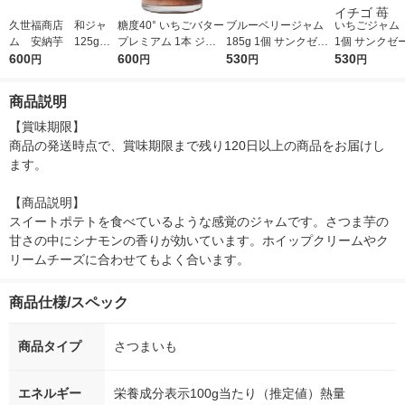
久世福商店 和ジャ
糖度40° いちごバター
ブルーベリージャム
いちごジャム 
ム 安納芋 125g 1
プレミアム 1本 ジャ
185g 1個 サンクゼー
1個 サンクゼ
個
600
ム デイリーフーズ
600
ル スプレッド パン
530
プレッド パン
530
円
円
円
円
ヨーグルト
ルト ストロベ
ャム イチゴ 苺
商品説明
【賞味期限】

商品の発送時点で、賞味期限まで残り120日以上の商品をお届けし
ます。

【商品説明】

スイートポテトを食べているような感覚のジャムです。さつま芋の
甘さの中にシナモンの香りが効いています。ホイップクリームやク
リームチーズに合わせてもよく合います。
商品仕様/スペック
商品タイプ
さつまいも
エネルギー
栄養成分表示100g当たり（推定値）熱量