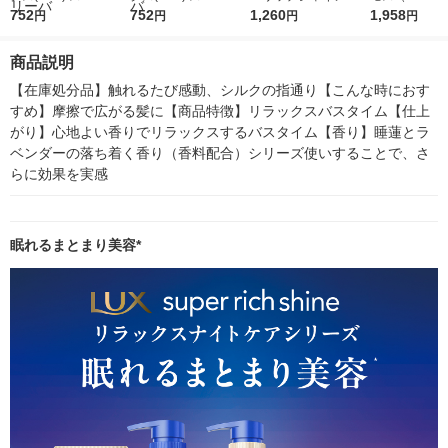
ッチシャイン ストレ
752
ッチシャイン リラッ
752
ラックスナイトケア
1,260
真空断熱ケー
1,958
円
円
円
円
ートビューティー う
クスナイトケア まと
まとまりチューブトリ
750ml パープル
ねりケアヘアオイル 7
まりヘアオイル 70ml
ートメント 300g ユニ
750 PL 1個
商品説明
0ml ユニリーバ
ユニリーバ
リーバ
【在庫処分品】触れるたび感動、シルクの指通り【こんな時におす
すめ】摩擦で広がる髪に【商品特徴】リラックスバスタイム【仕上
がり】心地よい香りでリラックスするバスタイム【香り】睡蓮とラ
ベンダーの落ち着く香り（香料配合）シリーズ使いすることで、さ
らに効果を実感
眠れるまとまり美容*