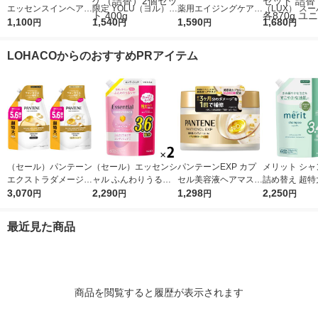
エッセンスインヘアミ
限定 YOLU（ヨル）
薬用エイジングケアエ
（LUX） ス
ルク つめかえ用 140g
1,100
サクラ カームナイト
1,540
ッセンス １５０ｍＬ
1,590
ッチシャイン 
1,680
円
円
円
円
（トリートメント）
リペアトリートメント
良品計画
ジリペア 補修
サクラ＆ミュゲ（詰
プー+コンデ
LOHACOからのおすすめPRアイテム
替）2個セット 400g
ー セット 詰替
870g ユニリ
（セール）パンテーン
（セール）エッセンシ
パンテーンEXP カプ
メリット シャ
エクストラダメージリ
ャル ふんわりうるツ
セル美容液ヘアマスク
詰め替え 超特大
ペア シャンプー + コ
3,070
ヤ コンディショナー
2,290
170g P＆G
1,298
ml 2個 花王
2,250
円
円
円
円
ンディショナー 超特
詰替 大容量 1080ml 2
大1.7L 2個セット P＆
個 花王
最近見た商品
G
商品を閲覧すると履歴が表示されます