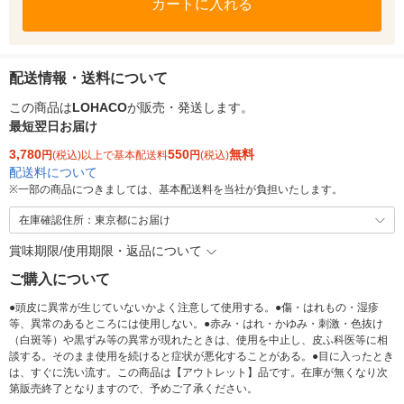
カートに入れる
配送情報・送料について
この商品は
LOHACO
が販売・発送します。
最短翌日お届け
3,780
550
無料
円
(税込)以上で基本配送料
円
(税込)
配送料について
※
一部の商品につきましては、基本配送料を当社が負担いたします。
在庫確認住所：東京都にお届け
賞味期限/使用期限・返品について
ご購入について
●頭皮に異常が生じていないかよく注意して使用する。●傷・はれもの・湿疹
等、異常のあるところには使用しない。●赤み・はれ・かゆみ・刺激・色抜け
（白斑等）や黒ずみ等の異常が現れたときは、使用を中止し、皮ふ科医等に相
談する。そのまま使用を続けると症状が悪化することがある。●目に入ったとき
は、すぐに洗い流す。この商品は【アウトレット】品です。在庫が無くなり次
第販売終了となりますので、予めご了承ください。