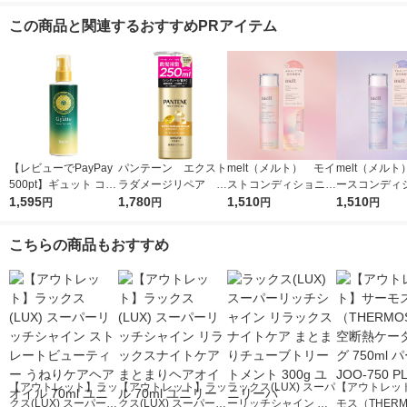
この商品と関連するおすすめPRアイテム
【レビューでPayPay
パンテーン エクスト
melt（メルト） モイ
melt（メル
500pt】ギュット コル
ラダメージリペア イ
ストコンディショニン
ースコンディ
セットヘアミルク
1,595
ンテンシブヴィタミル
1,780
グウォーター 170ml
1,510
グウォーター 
1,510
円
円
円
円
（洗い流さない うね
ク 特大サイズ 250
花王
花王
り 集中補修）
ml P＆G
こちらの商品もおすすめ
【アウトレット】ラッ
【アウトレット】ラッ
ラックス(LUX) スーパ
【アウトレッ
クス(LUX) スーパーリ
クス(LUX) スーパーリ
ーリッチシャイン リ
モス（THER