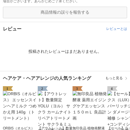
場合がございます。あらかじめご了承ください。
商品情報の誤りを報告する
レビュー
レビューとは
投稿されたレビューはまだありません。
ヘアケア・ヘアアレンジの人気ランキング
もっと見る
1
2
3
4
ORBIS（オルビス）
【アウトレット】数量
無印良品 植物発酵液
【セール】ラ