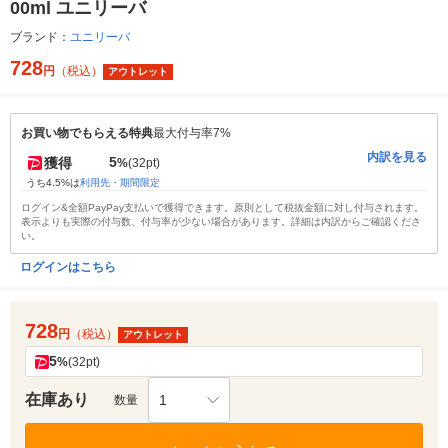
00ml ユニリーバ
ブランド：
ユニリーバ
728
円
（税込）
アウトレット
お買い物でもらえる特典
最大付与率7%
内訳を見る
5
獲得
%
(32pt)
うち4.5%は
利用先・期間限定
ログイン&全額PayPay支払いで獲得できます。原則として税抜金額に対し付与されます。
表示よりも実際の付与数、付与率が少ない場合があります。詳細は内訳からご確認くださ
い。
ログインはこちら
728
円
（税込）
アウトレット
5
%
(32pt)
在庫あり
1
数量