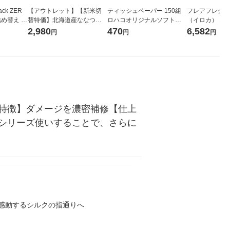
ck ZER
【アウトレット】【新米切
ティッシュペーパー 150組
フレアフレグラン
詰め替え メ
替特価】北海道産ななつぼ
ロハコオリジナルソフトパ
（イロカ） ネ
 1セット
し 無洗米 5kg 1袋 令和7年産
ックティッシュ フィオナ オ
ーの香り 柔軟剤
2,980
470
6,582
円
円
円
 花王
米 木徳神糧 オリジナル
リジナル 1セット（10個：
特大 1200ml
5個入×2パック） オリジナ
入) 花王
ル
特徴】ダメージを濃密補修【仕上
シリーズ使いすることで、さらに
感動するシルクの指通りへ