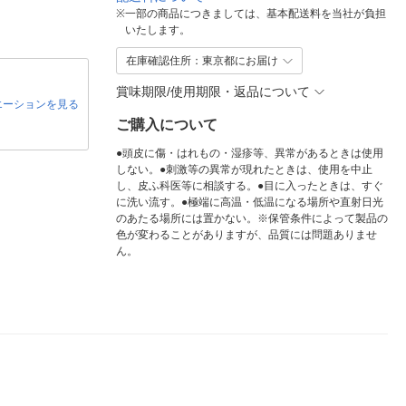
※
一部の商品につきましては、基本配送料を当社が負担
いたします。
在庫確認住所：東京都にお届け
賞味期限/使用期限・返品について
エーションを見る
ご購入について
●頭皮に傷・はれもの・湿疹等、異常があるときは使用
しない。●刺激等の異常が現れたときは、使用を中止
し、皮ふ科医等に相談する。●目に入ったときは、すぐ
に洗い流す。●極端に高温・低温になる場所や直射日光
のあたる場所には置かない。※保管条件によって製品の
色が変わることがありますが、品質には問題ありませ
ん。