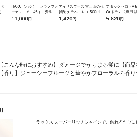
ータ
HAKU（ハク） メラノフォ
アイリスフーズ 富士山の強
アタックゼロ（Atta
r（ロハ
ーカスＩＶ 45ｇ 資生
炭酸水 ラベルレス 500ml 1
O) ドラム式専用 
ベルレ
堂 おまけ付き
箱（24本入）
ガジャンボ 2300g
11,000
1,420
5,820
円
円
円
チオ
（2個入) 洗濯洗剤
【こんな時におすすめ】ダメージでからまる髪に【商品
【香り】ジューシーフルーツと華やかフローラルの香り
り
ラックス スーパーリッチシャインで、触れるたびに