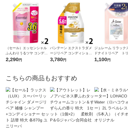
（セール）エッセンシャル
パンテーン エクストラダメ
ジュレーム リラック
ふんわりうるツヤ コンディ
ージリペア コンディショナ
ドナイトリペア ト
ショナー 詰替 大容量 1080m
ー 超特大 詰め替え 1700g 2
メント ストレート
2,290
3,780
1,100
円
円
円
l 2個 花王
個 P＆G
ス 詰替え 680mL
こちらの商品もおすすめ