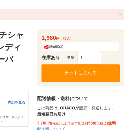
ッチシャ
1,980
円
（税込）
ンディ
5
%
(90pt)
リーバ
在庫あり
1
数量
カートに入れる
配送情報・送料について
内訳を見る
この商品は
LOHACO
が販売・発送します。
最短翌日お届け
されます。表示より
い。
3,780
550
無料
円
(税込)以上で基本配送料
円
(税込)
配送料について