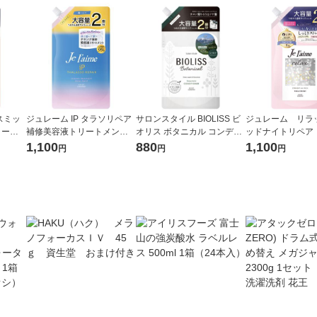
スミッ
ジュレーム IP タラソリペア
サロンスタイル BIOLISS ビ
ジュレーム リラ
リート
補修美容液トリートメント
オリス ボタニカル コンディ
ッドナイトリペア
＆グロ
ディープモイスト 詰替 680
ショナー ディープモイスト
メント ストレー
1,100
880
1,100
円
円
円
mL 1個
詰め替え 大容量 680ml
詰替 680mL 1個