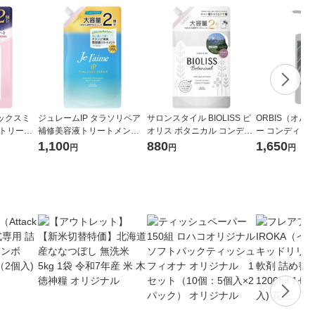
ックスミ
ジュレームIP タラソリペア
サロンスタイル BIOLISS ビ
ORBIS（オル
 トリート
補修美容液トリートメント
オリス ボタニカル コンディ
ー コンディシ
ト＆リッチ
モイスト＆スムース 詰替 68
ショナー スムース＆スリー
入り 380mL
1,100
880
1,650
円
円
円
0mL 1個
ク 詰め替え 大容量 680ml