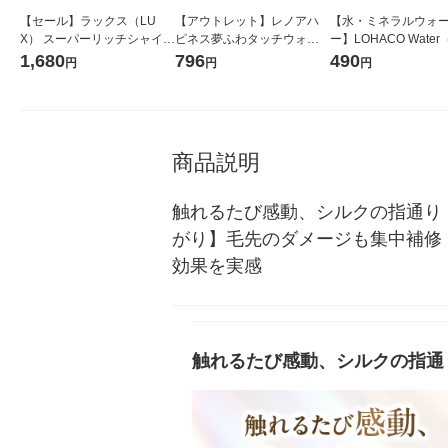
【セール】ラックス（LU
【アウトレット】レノアハ
【水・ミネラルウォ
X） スーパーリッチシャイン
ピネス夢ふわタッチウォー
ー】LOHACO Wate
ダメージリペア 補修 シャン
ムコットン＆すずらんの香
コウォーター）2L ラ
1,680
796
490
円
円
円
プー+コンディショナー セッ
り 特大 1セット（1個×2）
ス 1箱（5本入）（イ
ト 詰替 特大 各870g ユニリ
柔軟剤 P＆Gジャパン合同
シ） オリジナル
ーバ
会社
商品説明
触れるたび感動、シルクの指通り
がり】毛先のダメージも集中補修
効果を実感
触れるたび感動、シルクの指通