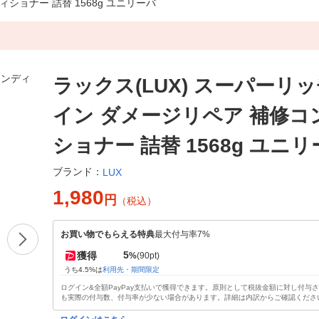
ショナー 詰替 1568g ユニリーバ
ラックス(LUX) スーパーリ
イン ダメージリペア 補修コ
ショナー 詰替 1568g ユニ
ブランド：
LUX
1,980
円
（税込）
お買い物でもらえる特典
最大付与率7%
5
獲得
%
(90pt)
うち4.5%は
利用先・期間限定
ログイン&全額PayPay支払いで獲得できます。原則として税抜金額に対し付与
も実際の付与数、付与率が少ない場合があります。詳細は内訳からご確認くださ