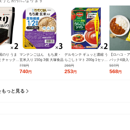
買うと割引になります
国のり うま
マンナンごはん もち麦・
デルモンテ ギュッと濃縮 う
【ロハコ・ア
枚 チャック付
玄米入り 150g 3個 大塚食品
らごしトマト 200g 1セット
パック4袋入
個×2）オリオ
（1個×2）キッコーマン 紙
ぱぱっと野
778円
266円
597円
パック
ー 180g 1
740
253
568
円
円
円
ルト（イチオ
ル
をもっと見る