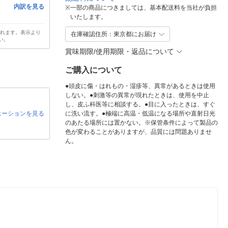
内訳を見る
※
一部の商品につきましては、基本配送料を当社が負担
いたします。
されます。表示より
在庫確認住所：東京都にお届け
い。
賞味期限/使用期限・返品について
ご購入について
●頭皮に傷・はれもの・湿疹等、異常があるときは使用
しない。●刺激等の異常が現れたときは、使用を中止
し、皮ふ科医等に相談する。●目に入ったときは、すぐ
エーションを見る
に洗い流す。●極端に高温・低温になる場所や直射日光
のあたる場所には置かない。※保管条件によって製品の
色が変わることがありますが、品質には問題ありませ
ん。