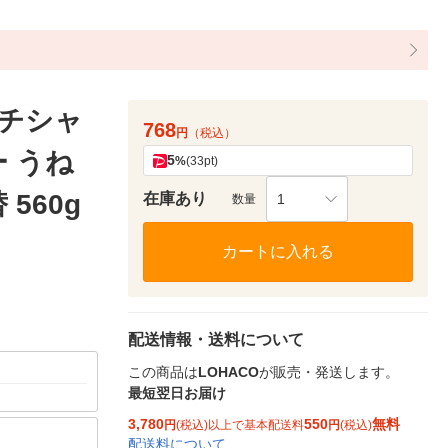
ッチシャ
768
円
（税込）
 うね
5
%
(33pt)
560g
在庫あり
1
数量
カートに入れる
配送情報・送料について
この商品は
LOHACO
が販売・発送します。
最短翌日お届け
3,780
550
無料
円
(税込)以上で基本配送料
円
(税込)
配送料について