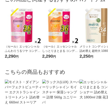
（セール）エッセンシャル
（セール）エッセンシャル
メリット コンディシ
ふんわりうるツヤ コンディ
しっとりまとまる コンディ
詰め替え 超特大 1080
ショナー 詰替 大容量 1080m
ショナー 詰替 大容量 1080m
花王
2,290
2,290
2,250
円
円
円
l 2個 花王
l 2個 花王
こちらの商品もおすすめ