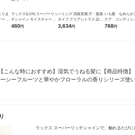
とりま
ラックス(LUX) スーパーリッ
ハミング 消臭実感 汗・脂臭
いち髪 なめらか
ー 詰
チシャイン モイスチャー ミ
タイプ クリアシトラス 詰め
ケア コンディ
 2個
ニ保湿シャンプー・コンデ
替え 2130g 1セット(1個×2)
詰替用2回分 640
460
3,634
768
円
円
円
ィショナー ペアセット 各35
柔軟剤 花王
g ユニリーバ
【こんな時におすすめ】湿気でうねる髪に【商品特徴】
ューシーフルーツと華やかフローラルの香りシリーズ使い
り
ラックス スーパーリッチシャインで、触れるたびに