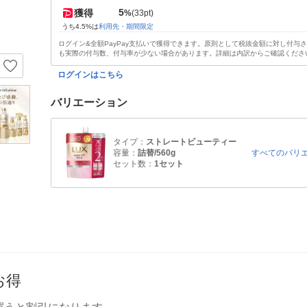
5
獲得
%
(33pt)
うち4.5%は
利用先・期間限定
ログイン&全額PayPay支払いで獲得できます。原則として税抜金額に対し付与
も実際の付与数、付与率が少ない場合があります。詳細は内訳からご確認くださ
ログインはこちら
バリエーション
タイプ：
ストレートビューティー
容量：
詰替/560g
すべてのバリ
セット数：
1セット
お得