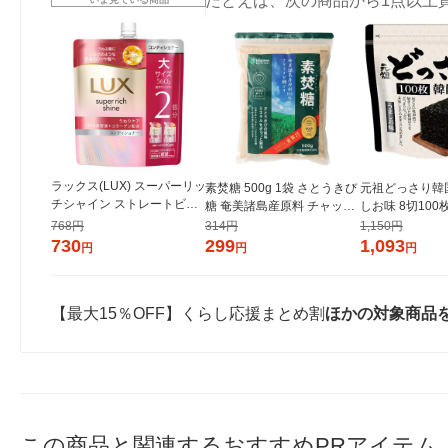
たとえば、次の商品から1点以上
ラックス(LUX) スーパーリッ
素焚糖 500g 1袋 さとうきび
元祖どっさり韓
チシャイン ストレートビュ
糖 奄美諸島産原料 チャック
しお味 8切100
ーティー うねりケアコンデ
付き袋 大東製糖 砂糖
き 1セット（1
768円
314円
1,150円
ィショナー 詰替 560g ユニ
ンジャコー
730
299
1,093
円
円
円
リーバ
【最大15％OFF】くらし応援まとめ割
ほかの対象商品
この商品と関連するおすすめPRアイテム