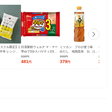
スクル限定】1
日清製粉ウェルナ マ・マー
ミツカン プロが使う味
キッコー
 中辛 レンジで
早ゆで3分スパゲティ2/3サ
白だし 地鶏昆布 1L（100
しょうゆ 4
菜と牛肉のカレ
イズ1.6mm チャック付結束
0ml） 1本
らか密封ボ
506円
398円
305円
個 オリジナル レト
タイプ （400g） ×1個
う油 調
481
379
290
円
円
円
シ） オリジナ