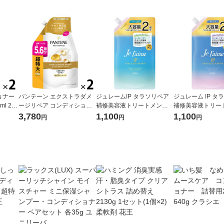
ョナー
パンテーン エクストラダメ
ジュレームIP タラソリペア
ジュレーム IP タ
ml 2個
ージリペア コンディショナ
補修美容液トリートメント
補修美容液トリー
ー 超特大 詰め替え 1700g 2
モイスト＆スムース 詰替 68
ディープモイスト 詰
3,780
1,100
1,100
円
円
円
個 P＆G
0mL 1個
mL 1個