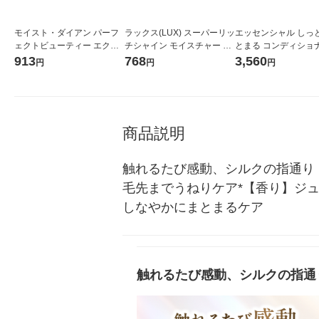
モイスト・ダイアン パーフ
ラックス(LUX) スーパーリッ
エッセンシャル しっ
ェクトビューティー エクス
チシャイン モイスチャー 保
とまる コンディショナ
トラシャイン トリートメン
湿シャンプー 詰替 560g ユ
め替え 超特大 1800ml
913
768
3,560
円
円
円
ト 詰め替え 660ml ストーリ
ニリーバ
花王
ア
商品説明
触れるたび感動、シルクの指通り
毛先までうねりケア*【香り】ジ
しなやかにまとまるケア
触れるたび感動、シルクの指通