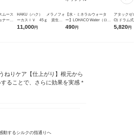
スムース
HAKU（ハク） メラノフォ
【水・ミネラルウォータ
アタックゼロ（At
ショナー
ーカスＩＶ 45ｇ 資生
ー】LOHACO Water（ロハ
O) ドラム式専
g クラシエ
堂 おまけ付き
コウォーター）2L ラベルレ
ガジャンボ 230
11,000
490
5,820
円
円
円
ス 1箱（5本入）（イチオ
（2個入) 洗濯
シ） オリジナル
うねりケア【仕上がり】根元から
することで、さらに効果を実感 *
感動するシルクの指通りへ