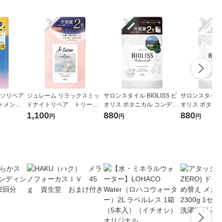
ラソリペア
ジュレーム リラックスミッ
サロンスタイル BIOLISS ビ
サロンスタイル B
トメント
ドナイトリペア トリート
オリス ボタニカル コンディ
オリス ボタニ
替 680
メント ストレート＆グロ
ショナー ディープモイスト
ショナー スム
1,100
880
880
円
円
円
ス 詰替え 680mL
詰め替え 大容量 680ml
ク 詰め替え 大容