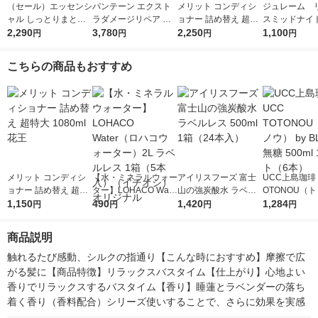
（セール）エッセンシ
パンテーン エクスト
メリット コンディシ
ジュレーム 
ャル しっとりまとま
ラダメージリペア コ
ョナー 詰め替え 超特
スミッドナイ
る コンディショナー
2,290
ンディショナー 超特
3,780
大 1080ml 2個 花王
2,250
トリートメント
1,100
円
円
円
円
詰替 大容量 1080ml 2
大 詰め替え 1700g 2
レート＆リッチ
個 花王
個 P＆G
680mL 1個
こちらの商品もおすすめ
メリット コンディシ
【水・ミネラルウォー
アイリスフーズ 富士
UCC上島珈琲 
ョナー 詰め替え 超特
ター】LOHACO Wate
山の強炭酸水 ラベル
OTONOU（
大 1080ml 花王
1,150
r（ロハコウォータ
490
レス 500ml 1箱（24
1,420
ウ） by BLAC
1,284
円
円
円
円
ー）2L ラベルレス 1
本入）
00ml 1セッ
箱（5本入）（イチオ
商品説明
シ） オリジナル
触れるたび感動、シルクの指通り【こんな時におすすめ】摩擦で広
がる髪に【商品特徴】リラックスバスタイム【仕上がり】心地よい
香りでリラックスするバスタイム【香り】睡蓮とラベンダーの落ち
着く香り（香料配合）シリーズ使いすることで、さらに効果を実感