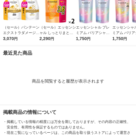
（セール）パンテーン
（セール）エッセンシ
エッセンシャル プレ
エッセンシャル
エクストラダメージリ
ャル しっとりまとま
ミアム バリアシャン
ミアム バリア
ペア シャンプー + コ
3,070
る シャンプー 詰め替
2,290
プー + コンディショ
1,750
プー + コン
1,750
円
円
円
円
ンディショナー 超特
え 大容量 1080ml 2個
ナー グロウ 詰替セッ
ナー シルキー
大1.7L 2個セット P＆
花王
ト 各340ml
ット 各340ml
最近見た商品
G
商品を閲覧すると履歴が表示されます
掲載商品の情報について
・
掲載している情報の精度には万全を期しておりますが、その内容の正確性、
安全性、有用性を保証するものではありません。
・
現在ご覧になっているページは、この商品を取り扱うストアによって運営さ