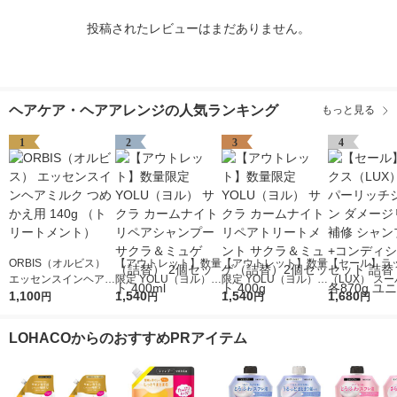
投稿されたレビューはまだありません。
ヘアケア・ヘアアレンジの人気ランキング
もっと見る
1
2
3
4
ORBIS（オルビス）
【アウトレット】数量
【アウトレット】数量
【セール】ラ
エッセンスインヘアミ
限定 YOLU（ヨル）
限定 YOLU（ヨル）
（LUX） ス
ルク つめかえ用 140g
1,100
サクラ カームナイト
1,540
サクラ カームナイト
1,540
ッチシャイン 
1,680
円
円
円
円
（トリートメント）
リペアシャンプー サ
リペアトリートメント
ジリペア 補修
クラ＆ミュゲ（詰替）
サクラ＆ミュゲ（詰
プー+コンデ
LOHACOからのおすすめPRアイテム
2個セット 400ml
替）2個セット 400g
ー セット 詰替
870g ユニリ