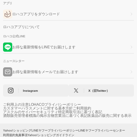
アプリ
ロハコアプリをダウンロード
ロハコアプリについて
ロハコ公式LINE
お得な最新情報をLINEでお届けします
ニュースレター
お得な最新情報をメールでお届けします
Instagram
X（旧Twitter）
ご利用上の注意
LOHACOプライバシーポリシー
カスタマーハラスメントに対する基本方針
ご利用規約
アスクルのサイバーセキュリティ
特定商取引法に基づく表記
酒類販売管理者標識の掲示
古物営業法に基づく表記
医薬品の販売に関する表示
Yahoo!ショッピング
LINEヤフープライバシーポリシー
LINEヤフープライバシーセンター
利用規約
免責事項
Yahoo!ショッピングガイドライン