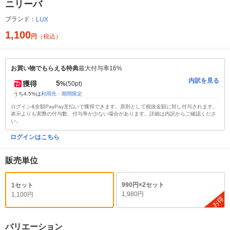
ニリーバ
ブランド：
LUX
1,100
円
（税込）
お買い物でもらえる特典
最大付与率16%
内訳を見る
5
獲得
%
(50pt)
うち4.5%は
利用先・期間限定
ログイン&全額PayPay支払いで獲得できます。原則として税抜金額に対し付与されます。
表示よりも実際の付与数、付与率が少ない場合があります。詳細は内訳からご確認くださ
い。
ログインはこちら
販売単位
990円×2セット
1セット
1,980円
1,100円
お得
バリエーション