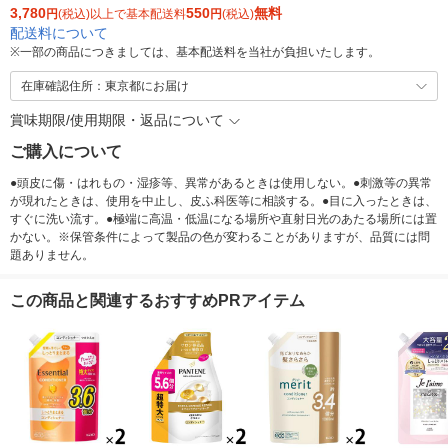
3,780
550
無料
円
(税込)以上で基本配送料
円
(税込)
配送料について
※
一部の商品につきましては、基本配送料を当社が負担いたします。
在庫確認住所：東京都にお届け
賞味期限/使用期限・返品について
ご購入について
●頭皮に傷・はれもの・湿疹等、異常があるときは使用しない。●刺激等の異常
が現れたときは、使用を中止し、皮ふ科医等に相談する。●目に入ったときは、
すぐに洗い流す。●極端に高温・低温になる場所や直射日光のあたる場所には置
かない。※保管条件によって製品の色が変わることがありますが、品質には問
題ありません。
この商品と関連するおすすめPRアイテム