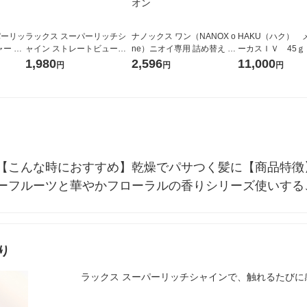
パーリッ
ラックス スーパーリッチシ
ナノックス ワン（NANOX o
HAKU（ハク） 
ー ミ
ャイン ストレートビューテ
ne）ニオイ専用 詰め替え ウ
ーカスＩＶ 45ｇ
コンデ
ィー うねりケア シャンプー
ルトラジャンボ 1530g 1セ
堂 おまけ付き
1,980
2,596
11,000
円
円
円
 各35
+コンディショナー 詰替 840
ット （2個入) 洗濯洗剤 ライ
g
オン
【こんな時におすすめ】乾燥でパサつく髪に【商品特徴
ーフルーツと華やかフローラルの香りシリーズ使いする
り
ラックス スーパーリッチシャインで、触れるたびに