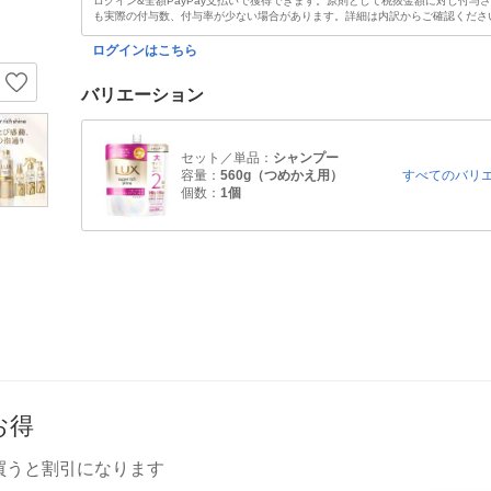
ログイン&全額PayPay支払いで獲得できます。原則として税抜金額に対し付与
も実際の付与数、付与率が少ない場合があります。詳細は内訳からご確認くださ
ログインはこちら
バリエーション
セット／単品：
シャンプー
容量：
560g（つめかえ用）
すべてのバリ
個数：
1個
お得
買うと割引になります