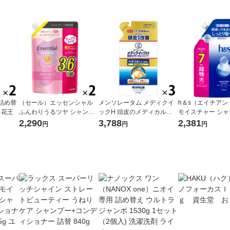
詰め替
（セール）エッセンシャル
メンソレータム メディクイ
h＆s（エイチアン
個 花王
ふんわりうるツヤ シャンプ
ックH 頭皮のメディカルシ
モイスチャー シャ
ー 詰め替え 大容量 1080ml
ャンプー 詰め替え 280mL 3
め替え 超特大 2.2
2,290
3,788
2,381
円
円
円
2個 花王
個 ロート製薬 ふけ・かゆみ
＆G
を防ぐ