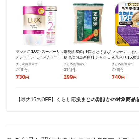
ラックス(LUX) スーパーリッ
素焚糖 500g 1袋 さとうきび
マンナンごはん
チシャイン モイスチャー 保
糖 奄美諸島産原料 チャック
玄米入り 150g
湿シャンプー 詰替 560g ユ
付き袋 大東製糖 砂糖
まとめ割適用で
まとめ割適用で
まとめ割適用で
ニリーバ
768円
314円
778円
730
299
740
円
円
円
【最大15％OFF】くらし応援まとめ割
ほかの対象商品