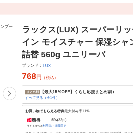
ラックス(LUX) スーパーリ
イン モイスチャー 保湿シャ
詰替 560g ユニリーバ
ブランド：
LUX
768
円
（税込）
【最大15％OFF】くらし応援まとめ割
まとめ割
すべて見る（全1件）
お買い物でもらえる特典
最大付与率11%
5
獲得
%
(33pt)
うち4.5%は
利用先・期間限定