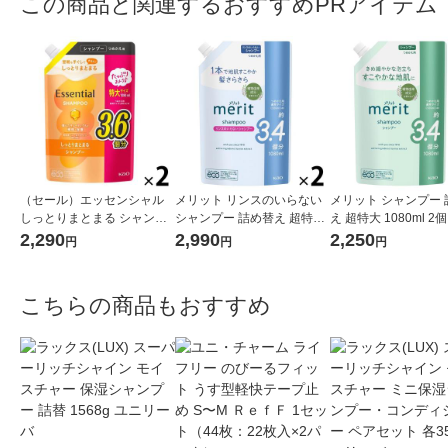
この商品と関連するおすすめPRアイテム
（セール）エッセンシャル
メリット リンスのいらない
メリット シャンプー 
しっとりまとまる シャンプ
シャンプー 詰め替え 超特大
え 超特大 1080ml 2
ー 詰め替え 大容量 1080ml
1080ml 2個 花王
2,290
2,990
2,250
円
円
円
2個 花王
こちらの商品もおすすめ