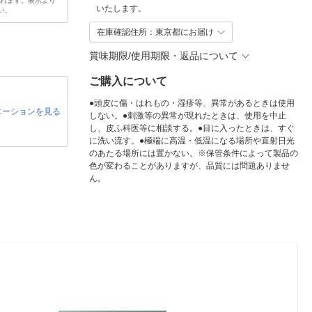
されます。表示より
いたします。
い。
在庫確認住所：東京都にお届け
賞味期限/使用期限・返品について
ご購入について
●頭皮に傷・はれもの・湿疹等、異常があるときは使用
エーションを見る
しない。●刺激等の異常が現れたときは、使用を中止
し、皮ふ科医等に相談する。●目に入ったときは、すぐ
に洗い流す。●極端に高温・低温になる場所や直射日光
のあたる場所には置かない。※保管条件によって製品の
色が変わることがありますが、品質には問題ありませ
ん。