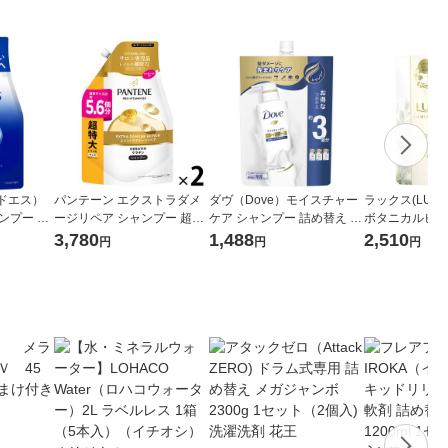
ドエス）
パンテーン エクストラダメ
ダヴ（Dove）モイスチャー
ラックス(LUX
ンプー 詰
ージリペア シャンプー 超特
ケア シャンプー 詰め替え 1k
ボタニカルピュ
Lサイズ P
大 詰め替え 1700ml 2個 P＆
g 2個 ユニリーバ
コンシャンプー 詰
3,780
1,488
2,510
円
円
円
G
個