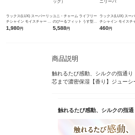
ラックス(LUX) スーパーリッ
ユニ・チャーム ライフリー
ラックス(LUX) スー
チシャイン モイスチャー 保
のびーるフィット うす型軽
チシャイン モイスチャ
湿シャンプー 詰替 1568g ユ
快テープ止め S〜M Ｒｅｆ
ニ保湿シャンプー・
1,980
5,588
460
円
円
円
ニリーバ
Ｆ 1セット（44枚：22枚入×
ィショナー ペアセット
2パック）
g ユニリーバ
商品説明
触れるたび感動、シルクの指通り
芯まで濃密保湿【香り】ジューシ
触れるたび感動、シルクの指通