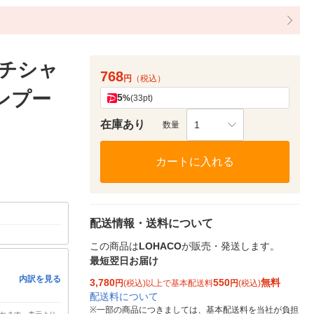
ッチシャ
768
円
（税込）
ンプー
5
%
(33pt)
在庫あり
1
数量
カートに入れる
配送情報・送料について
この商品は
LOHACO
が販売・発送します。
最短翌日お届け
内訳を見る
3,780
550
無料
円
(税込)以上で基本配送料
円
(税込)
配送料について
※
一部の商品につきましては、基本配送料を当社が負担