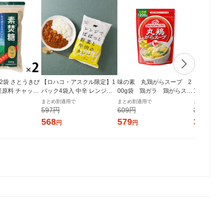
g 2袋 さとうきび
【ロハコ・アスクル限定】1
味の素 丸鶏がらスープ 2
ミツカン 純
産原料 チャック
パック4袋入 中辛 レンジで
00g袋 鶏ガラ 鶏がらスー
1本 国産
付き袋 大東製糖 砂糖
ぱぱっと野菜と牛肉のカレ
プの素
まとめ割適用で
まとめ割適用で
まとめ割適
ー 180g 1個 オリジナル レト
597円
609円
375円
ルト（イチオシ） オリジナ
568
579
357
円
円
円
ル