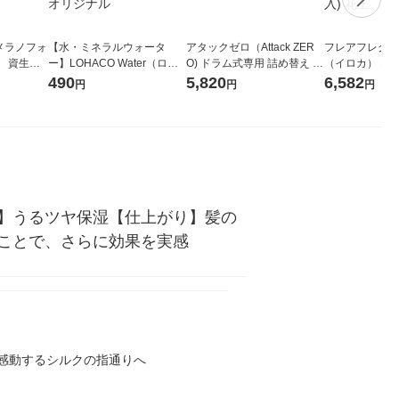
メラノフォ
【水・ミネラルウォータ
アタックゼロ（Attack ZER
フレアフレグラン
 資生
ー】LOHACO Water（ロハ
O) ドラム式専用 詰め替え メ
（イロカ） ネ
コウォーター）2L ラベルレ
ガジャンボ 2300g 1セット
ーの香り 柔軟剤
490
5,820
6,582
円
円
円
ス 1箱（5本入）（イチオ
（2個入) 洗濯洗剤 花王
特大 1200ml
シ） オリジナル
入) 花王
】うるツヤ保湿【仕上がり】髪の
ことで、さらに効果を実感
感動するシルクの指通りへ