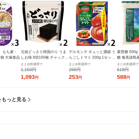
 もち麦・
元祖どっさり韓国のり うま
デルモンテ ギュッと濃縮 う
素焚糖 500
 3個 大塚食品
しお味 8切100枚 チャック付
らごしトマト 200g 1セット
糖 奄美諸島
き 1セット（1個×2）オリオ
（1個×2）キッコーマン 紙
まとめ割適用で
まとめ割適用で
まとめ割適用で
ンジャコー
パック
1,150円
266円
618円
1,093
253
588
円
円
円
をもっと見る