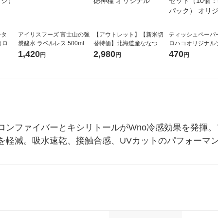
ータ
アイリスフーズ 富士山の強
【アウトレット】【新米切
ティッシュペーパー
r（ロハ
炭酸水 ラベルレス 500ml 1
替特価】北海道産ななつぼ
ロハコオリジナル
ベルレ
箱（24本入）
し 無洗米 5kg 1袋 令和7年産
ックティッシュ フ
1,420
2,980
470
円
円
円
チオ
米 木徳神糧 オリジナル
リジナル 1セット
5個入×2パック）
ル
ロンファイバーとキシリトールがWno冷感効果を発揮
を軽減。吸水速乾、接触合感、UVカットのパフォーマ