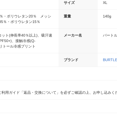
サイズ
XL
0％・ポリウレタン20％ メッシ
重量
140g
85％・ポリウレタン15％
ット(伸長率40％以上)、吸汗速
メーカー名
バート
F50+)、接触冷感(Q-
キシリトール冷感プリント
ブランド
BURTL
ご利用ガイド「返品・交換について」を必ずご確認の上、お申し込みく