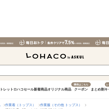
獲得はこちら
レ
トレット
ロハコセール
新着商品
オリジナル商品
クーポン
まとめ割
キ
ム
作業着（トップス）
作業服（その他 トップス）