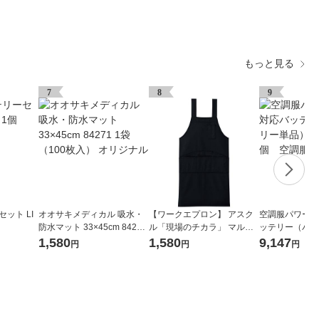
もっと見る
7
8
9
ット LI
オオサキメディカル 吸水・
【ワークエプロン】 アスク
空調服パワーフ
防水マット 33×45cm 84271
ル「現場のチカラ」 マルチ
ッテリー（バッ
1袋（100枚入） オリジナル
エプロン フリー ブラック 1
品） BTSP
1,580
1,580
9,147
円
円
円
枚 オリジナル