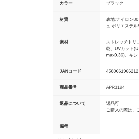
カラー
ブラック
材質
表地:ナイロン8
ュ:ポリエステル
素材
ストレッチトリコ
乾、UVカット(UP
max0.36)、
JANコード
4580661966212
商品番号
APR3194
返品について
返品可
ご購入の際は、
備考