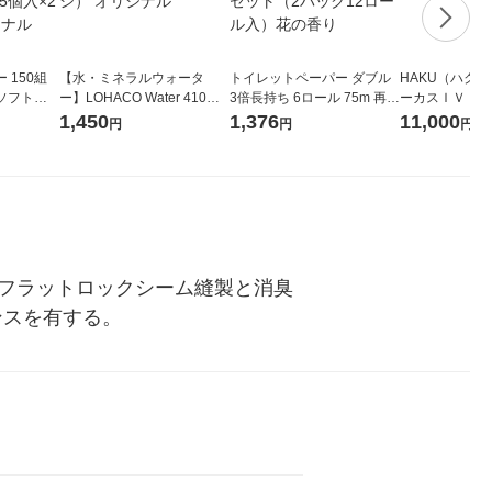
 150組
【水・ミネラルウォータ
トイレットペーパー ダブル
HAKU（ハク
ソフトパ
ー】LOHACO Water 410ml
3倍長持ち 6ロール 75m 再生
ーカスＩＶ 4
ィオナ オ
1箱（20本入）ラベルレス
紙配合 スコッティフラワー
堂 おまけ付き
1,450
1,376
11,000
円
円
円
（10個：
（イチオシ） オリジナル
パック 1セット（2パック12
 オリジナ
ロール入）花の香り
。フラットロックシーム縫製と消臭
ンスを有する。