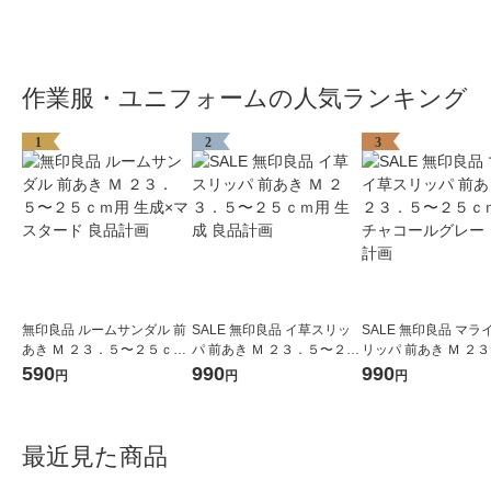
作業服・ユニフォームの人気ランキング
1
2
3
無印良品 ルームサンダル 前
SALE 無印良品 イ草スリッ
SALE 無印良品 マラ
あき Ｍ ２３．５〜２５ｃｍ
パ 前あき Ｍ ２３．５〜２５
リッパ 前あき Ｍ ２
用 生成×マスタード 良品計
ｃｍ用 生成 良品計画
２５ｃｍ用 チャコー
590
990
990
円
円
円
画
ー 良品計画
最近見た商品