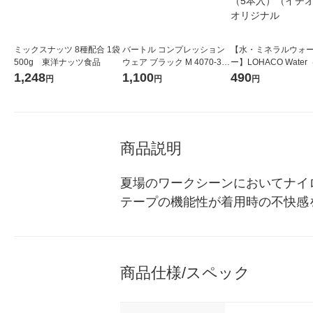
ミックスナッツ 8種配合 1袋
バートル コンプレッション
【水・ミネラルウォ
500g 東洋ナッツ食品
ウェア ブラック M 4070-35-
ー】LOHACO Wate
M 1枚
コウォーター）2L ラ
1,248
1,100
490
円
円
円
ス 1箱（5本入）（イ
シ） オリジナル
商品説明
夏場のワークシーンにおいてナイ
テープの機能性が着用時の不快感
商品仕様/スペック