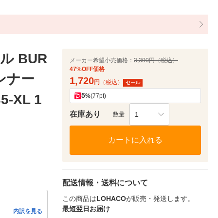
 BUR
メーカー希望小売価格：
3,300円（税込）
47%OFF価格
ンナー
1,720
円
（税込）
セール
5
-XL 1
%
(77pt)
在庫あり
1
数量
カートに入れる
配送情報・送料について
この商品は
LOHACO
が販売・発送します。
最短翌日お届け
内訳を見る