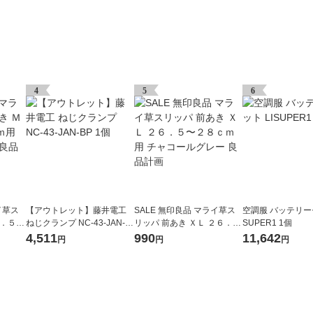
4
5
6
イ草ス
【アウトレット】藤井電工
SALE 無印良品 マライ草ス
空調服 バッテリーセ
３．５〜
ねじクランプ NC-43-JAN-B
リッパ 前あき ＸＬ ２６．
SUPER1 1個
ルグレ
P 1個
５〜２８ｃｍ用 チャコール
4,511
990
11,642
円
円
円
グレー 良品計画