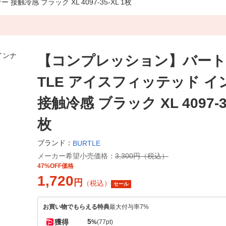
冷感 ブラック XL 4097-35-XL 1枚
【コンプレッション】バートル
TLE アイスフィッテッド イ
接触冷感 ブラック XL 4097-35
枚
ブランド：
BURTLE
メーカー希望小売価格：
3,300円（税込）
47%OFF価格
1,720
円
（税込）
セール
お買い物でもらえる特典
最大付与率7%
5
獲得
%
(77pt)