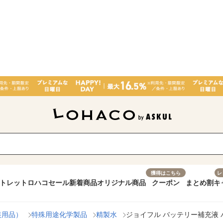
獲得はこちら
レ
トレット
ロハコセール
新着商品
オリジナル商品
クーポン
まとめ割
キ
装用品）
特殊用途化学製品
精製水
ジョイフル バッテリー補充液 パウチ