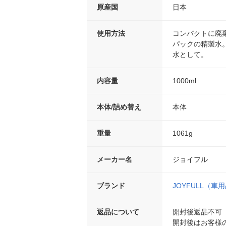
原産国
日本
使用方法
コンパクトに廃
パックの精製水
水として。
内容量
1000ml
本体/詰め替え
本体
重量
1061g
メーカー名
ジョイフル
ブランド
JOYFULL（車
返品について
開封後返品不可
開封後はお客様