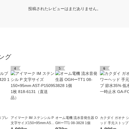
投稿されたレビューはまだありません。
ング
4
5
6
スプレ
アイマーク IM ステンシル P
オーム電機 流水音発生器 O
カクダイ ガオナ 
文字サイズ150×95mm AST-
GHーTT1 08-3828 1個
ッド 手元ストップ 
P15095 1枚 818-6131（直
低水圧対応 一時止水