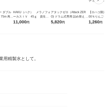
ー ダブル
HAKU（ハク） メラノフォ
アタックゼロ（Attack ZER
【ロハコ限定】
生
ーカスＩＶ 45ｇ 資生
O) ドラム式専用 詰め替え メ
00％りんごジュー
ィフラワー
堂 おまけ付き
ガジャンボ 2300g 1セット
箱（18本入）
11,000
5,820
1,260
円
円
円
パック12
（2個入) 洗濯洗剤 花王
【クイズ付き】
り
ク】（イチオシ
ル
業用精製水として。