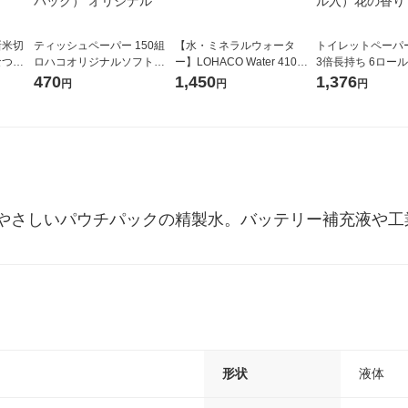
新米切
ティッシュペーパー 150組
【水・ミネラルウォータ
トイレットペーパ
なつぼ
ロハコオリジナルソフトパ
ー】LOHACO Water 410ml
3倍長持ち 6ロール 75m 再
令和7年産
ックティッシュ フィオナ オ
1箱（20本入）ラベルレス
紙配合 スコッテ
470
1,450
1,376
円
円
円
ル
リジナル 1セット（10個：
（イチオシ） オリジナル
パック 1セット（2
5個入×2パック） オリジナ
ロール入）花の香
ル
やさしいパウチパックの精製水。バッテリー補充液や工
形状
液体