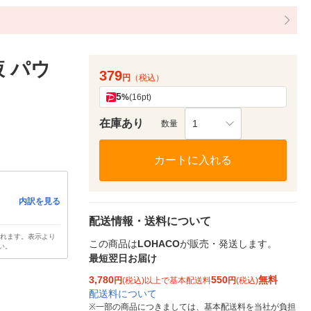
 パウ
379
円
（税込）
5
%
(16pt)
在庫あり
1
数量
カートに入れる
内訳を見る
配送情報・送料について
されます。表示より
この商品は
LOHACO
が販売・発送します。
い。
最短翌日お届け
3,780
550
無料
円
(税込)以上で基本配送料
円
(税込)
配送料について
※
一部の商品につきましては、基本配送料を当社が負担