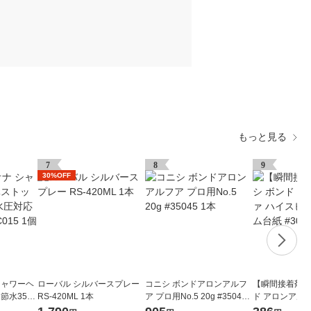
もっと見る
7
8
9
30%OFF
シャワーヘ
ローバル シルバースプレー
コニシ ボンドアロンアルフ
【瞬間接着剤】
節水35%
RS-420ML 1本
ア プロ用No.5 20g #35045
ド アロンアル
 GA-FC
1本
ードEXスリム台紙