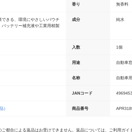
香り
無香料
棄できる、環境にやさしいパウチ
成分
純水
。バッテリー補充液や工業用精製
入数
1個
用途
自動車
名称
自動車
JANコード
496945
用品）
商品番号
APR318
のご都合による返品はお受けできません。返品については、ご利用ガイ