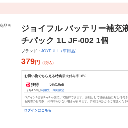
ジョイフル バッテリー補充液
チパック 1L JF-002 1個
JOYFULL（車用品）
ブランド：
379
円
（税込）
お買い物でもらえる特典
最大付与率16%
5
獲得
%
(16pt)
うち4.5%は
利用先・期間限定
ログイン&全額PayPay支払いで獲得できます。原則として税抜金額に対し付与
も実際の付与数、付与率が少ない場合があります。詳細は内訳からご確認くださ
ログインはこちら