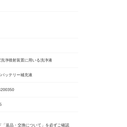
窓洗浄噴射装置に用いる洗浄液
用バッテリー補充液
3200350
5
ド「返品・交換について」を必ずご確認