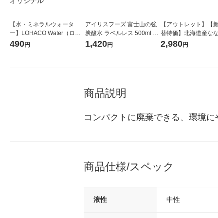
【水・ミネラルウォータ
アイリスフーズ 富士山の強
【アウトレット】【
ー】LOHACO Water（ロハ
炭酸水 ラベルレス 500ml 1
替特価】北海道産な
コウォーター）2L ラベルレ
箱（24本入）
し 無洗米 5kg 1袋 
490
1,420
2,980
円
円
円
ス 1箱（5本入）（イチオ
米 木徳神糧 オリジナ
シ） オリジナル
商品説明
コンパクトに廃棄できる、環境に
商品仕様/スペック
液性
中性