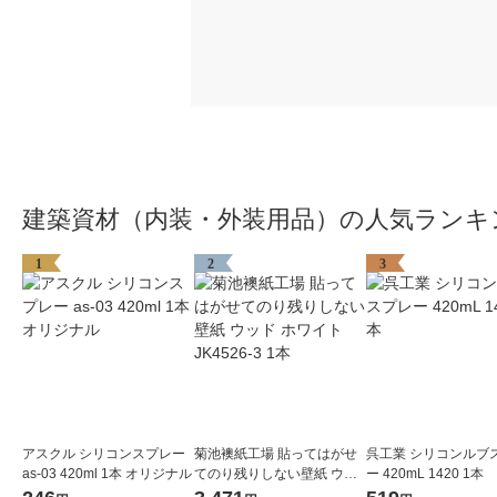
建築資材（内装・外装用品）の人気ランキ
1
2
3
アスクル シリコンスプレー
菊池襖紙工場 貼ってはがせ
呉工業 シリコンルブ
as-03 420ml 1本 オリジナル
てのり残りしない壁紙 ウッ
ー 420mL 1420 1本
ド ホワイト JK4526-3 1本