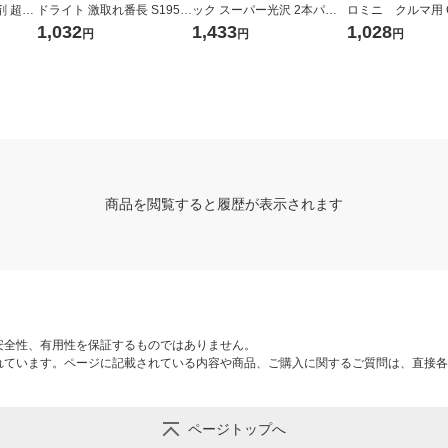
剤 超軽
ドライト 激取れ番長 S195 1
ック スーパー光沢 2本パッ
ロミニ クルマ用 C0
-3981
個
ク G77 1個
個 382-7607
1,032
1,433
1,028
円
円
円
商品を閲覧すると履歴が表示されます
安全性、有用性を保証するものではありません。
れています。ページに記載されている内容や商品、ご購入に関するご質問は、直接各
ページトップへ