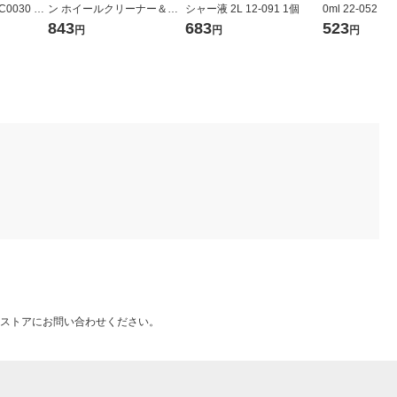
030 1
ン ホイールクリーナー＆コ
シャー液 2L 12-091 1個
0ml 22-052
ート 02028 1個
843
683
523
円
円
円
ストアにお問い合わせください。