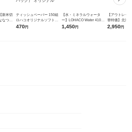
【新米切
ティッシュペーパー 150組
【水・ミネラルウォータ
【アウトレット
ななつぼ
ロハコオリジナルソフトパ
ー】LOHACO Water 410ml
替特価】北海道
袋 令和7年産
ックティッシュ フィオナ オ
1箱（20本入）ラベルレス
し 精白米 5kg
470
1,450
2,950
円
円
円
ジナル
リジナル 1セット（10個：
（イチオシ） オリジナル
米 木徳神糧 オ
5個入×2パック） オリジナ
ル