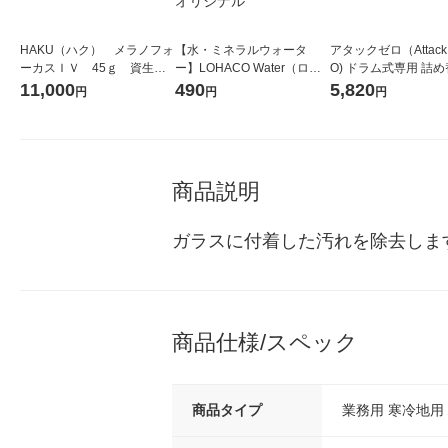
HAKU（ハク） メラノフォ
【水・ミネラルウォータ
アタックゼロ（Attack
ーカスＩＶ 45ｇ 資生
ー】LOHACO Water（ロハ
O) ドラム式専用 詰め
堂 おまけ付き
コウォーター）2L ラベルレ
ガジャンボ 2300g 1
11,000
490
5,820
円
円
円
ス 1箱（5本入）（イチオ
（2個入) 洗濯洗剤 花
シ） オリジナル
商品説明
ガラスに付着した汚れを除去しま
商品仕様/スペック
商品タイプ
業務用 寒冷地用