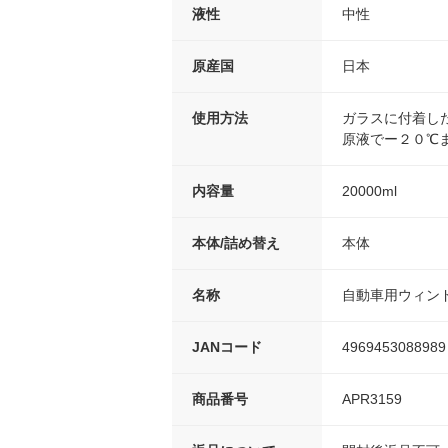
液性
中性
原産国
日本
使用方法
ガラスに付着し
原液でー２０℃
内容量
20000ml
本体/詰め替え
本体
名称
自動車用ウィン
JANコード
4969453088989
商品番号
APR3159