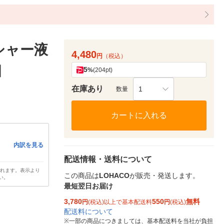
シャー液
4,480
円
（税込）
個
5
%
(204pt)
在庫あり
1
数量
カートに入れる
内訳を見る
配送情報・送料について
されます。表示より
この商品は
LOHACO
が販売・発送します。
い。
最短翌日お届け
3,780
550
無料
円
(税込)以上で基本配送料
円
(税込)
配送料について
※
一部の商品につきましては、基本配送料を当社が負担