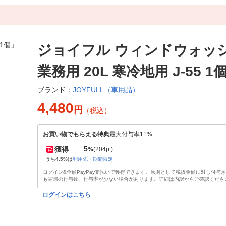
ジョイフル ウィンドウォッ
業務用 20L 寒冷地用 J-55 1
JOYFULL（車用品）
ブランド：
4,480
円
（税込）
お買い物でもらえる特典
最大付与率11%
5
獲得
%
(204pt)
うち4.5%は
利用先・期間限定
ログイン&全額PayPay支払いで獲得できます。原則として税抜金額に対し付与
も実際の付与数、付与率が少ない場合があります。詳細は内訳からご確認くださ
ログインはこちら