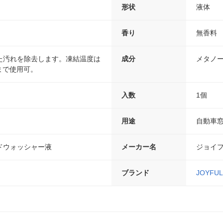
形状
液体
香り
無香料
た汚れを除去します。凍結温度は
成分
メタノ
まで使用可。
入数
1個
用途
自動車
ドウォッシャー液
メーカー名
ジョイ
ブランド
JOYF