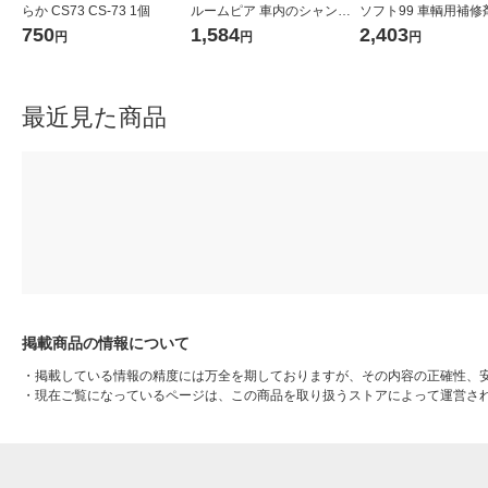
らか CS73 CS-73 1個
ルームピア 車内のシャンプ
ソフト99 車輌用補修
ー 車内用クリーナー 02192
量パテ 09178 1個 754
750
1,584
2,403
円
円
円
1本
（直送品）
最近見た商品
掲載商品の情報について
・
掲載している情報の精度には万全を期しておりますが、その内容の正確性、
・
現在ご覧になっているページは、この商品を取り扱うストアによって運営さ