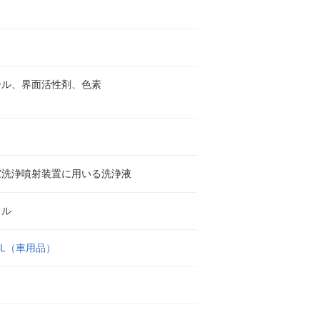
ール、界面活性剤、色素
窓洗浄噴射装置に用いる洗浄液
フル
ULL（車用品）