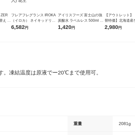
 ZER
フレアフレグランス IROKA
アイリスフーズ 富士山の強
【アウトレット】
替え メ
（イロカ） ネイキッドリリ
炭酸水 ラベルレス 500ml 1
替特価】北海道産
セット
ーの香り 柔軟剤 詰め替え 超
箱（24本入）
し 無洗米 5kg 1
6,582
1,420
2,980
円
円
円
王
特大 1200ml 1セット（5個
米 木徳神糧 オリ
入) 花王
す。凍結温度は原液でー20℃まで使用可。
重量
2081g