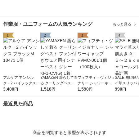
作業服・ユニフォームの人気ランキング
もっと見る
1
2
3
4
アルケア アンシル
YAMAZEN 濡らして着
フィフティ・ヴィジョ
SALE 無印良
ク・2 ハイソックス
る クーリングベスト
ナリー シャワーキャ
イ草スリッパ 
ブラックM 18473 1個
3,400
ファン付きウェア用イ
1,518
ップ FVMC-001 1個
1,590
ＸＬ ２６．５
990
円
円
円
円
ンナーベスト グレー
（100枚入）
ｃｍ用 チャコ
KF1-CV(G) 1着
レー 良品計画
最近見た商品
商品を閲覧すると履歴が表示されます