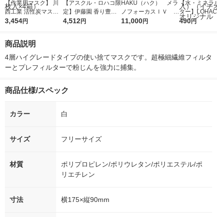
【作業用マスク】 川
【アスクル・ロハコ限
HAKU（ハク） メラ
【水・ミネラ
西工業 活性炭マスク
定】伊藤園 香り豊か
ノフォーカスＩＶ 4
ター】LOHACO
4層マスク #7029 フリ
3,454
なお茶 緑茶 265ml ラ
4,512
5ｇ 資生堂 おまけ
11,000
r（ロハコウォ
490
円
円
円
円
ーサイズ ホワイト 1
ベルレス 1セット（60
付き
ー）2L ラベル
セット（200枚：50枚
本）） オリジナル
箱（5本入）
商品説明
入×4箱）
シ） オリジナ
4層ハイグレードタイプの使い捨てマスクです。超極細繊維フィルタ
ーとプレフィルターで粉じんを強力に捕集。
商品仕様/スペック
カラー
白
サイズ
フリーサイズ
材質
ポリプロピレン/ポリウレタン/ポリエステル/ポ
リエチレン
寸法
横175×縦90mm