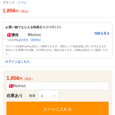
ブランド：
クラレ
1,856
円
（税込）
お買い物でもらえる特典
最大付与率11%
内訳を見る
5
獲得
%
(84pt)
うち4.5%は
利用先・期間限定
ログイン&全額PayPay支払いで獲得できます。原則として税抜金額に対し付与されます。
表示よりも実際の付与数、付与率が少ない場合があります。詳細は内訳からご確認くださ
い。
ログインはこちら
1,856
円
（税込）
5
%
(84pt)
在庫あり
1
数量
カートに入れる