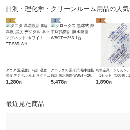
計測・理化学・クリーンルーム用品の人気
1
2
3
タニタ 温湿度計 時計 温度
グロックス 黒球式 熱中症指
鳥繁産業 シリカゲル
湿度 デジタル 卓上 マグネッ
数計 防水防塵 WBGTー263
1セット（500個：1
ト ホワイト TT-585-WH
1台
入×5袋）
1,280
5,478
1,890
円
円
円
最近見た商品