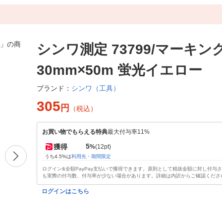
シンワ測定 73799/マーキ
30mm×50m 蛍光イエロー
シンワ（工具）
ブランド：
305
円
（税込）
お買い物でもらえる特典
最大付与率11%
5
獲得
%
(12pt)
うち4.5%は
利用先・期間限定
ログイン&全額PayPay支払いで獲得できます。原則として税抜金額に対し付与
も実際の付与数、付与率が少ない場合があります。詳細は内訳からご確認くださ
ログインはこちら