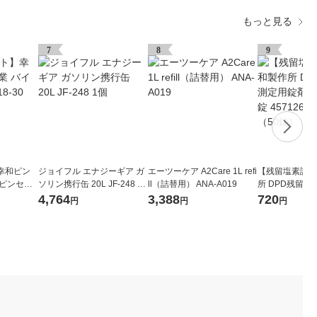
もっと見る
7
8
9
幸和ピン
ジョイフル エナジーギア ガ
エーツーケア A2Care 1L refi
【残留塩素試薬
オピンセッ
ソリン携行缶 20L JF-248 1
ll（詰替用） ANA-A019
所 DPD残留
991 1本
個
試薬No.1 50錠 
4,764
3,388
720
円
円
円
649 1箱（50