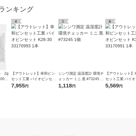
ランキング
4
5
6
 2g
【アウトレット】幸和ピン
シンワ測定 温湿度計 環境チ
【アウトレット】
00個
セット工業 バイオピンセッ
ェッカー ミニ 黒 #73245 1
セット工業 バイ
ト K28-30 33170993 1本
個
ト K18-30 33170
7,955
1,118
5,569
円
円
円