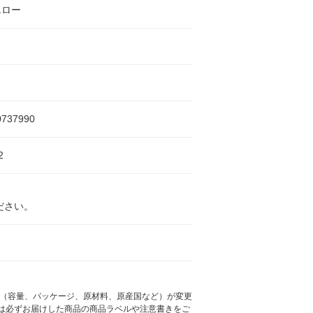
エロー
0737990
2
ださい。
様（容量、パッケージ、原材料、原産国など）が変更
は必ずお届けした商品の商品ラベルや注意書きをご