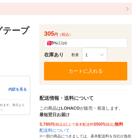
ングテープ
305
円
（税込）
5
%
(12pt)
在庫あり
1
数量
カートに入れる
内訳を見る
配送情報・送料について
されます。表示より
この商品は
LOHACO
が販売・発送します。
い。
最短翌日お届け
3,780
550
無料
円
(税込)以上で基本配送料
円
(税込)
配送料について
※
一部の商品につきましては、基本配送料を当社が負担