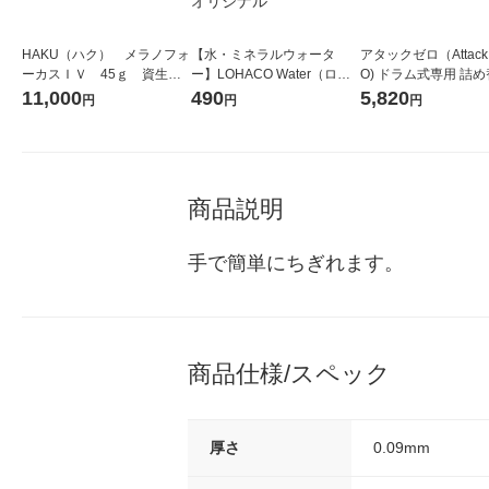
HAKU（ハク） メラノフォ
【水・ミネラルウォータ
アタックゼロ（Attack
ーカスＩＶ 45ｇ 資生
ー】LOHACO Water（ロハ
O) ドラム式専用 詰め
堂 おまけ付き
コウォーター）2L ラベルレ
ガジャンボ 2300g 1
11,000
490
5,820
円
円
円
ス 1箱（5本入）（イチオ
（2個入) 洗濯洗剤 花
シ） オリジナル
商品説明
手で簡単にちぎれます。
商品仕様/スペック
厚さ
0.09mm