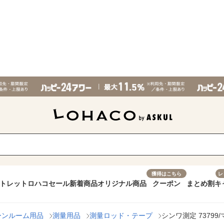
獲得はこちら
レ
トレット
ロハコセール
新着商品
オリジナル商品
クーポン
まとめ割
キ
ーンルーム用品
測量用品
測量ロッド・テープ
シンワ測定 73799