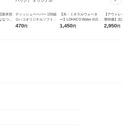
【新米切
ティッシュペーパー 150組
【水・ミネラルウォータ
【アウトレット
ななつぼ
ロハコオリジナルソフトパ
ー】LOHACO Water 410ml
替特価】北海道
袋 令和7年産
ックティッシュ フィオナ オ
1箱（20本入）ラベルレス
し 精白米 5kg
470
1,450
2,950
円
円
円
ジナル
リジナル 1セット（10個：
（イチオシ） オリジナル
米 木徳神糧 オ
5個入×2パック） オリジナ
ル