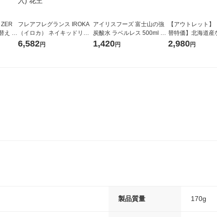
 ZER
フレアフレグランス IROKA
アイリスフーズ 富士山の強
【アウトレット】
替え メ
（イロカ） ネイキッドリリ
炭酸水 ラベルレス 500ml 1
替特価】北海道産
セット
ーの香り 柔軟剤 詰め替え 超
箱（24本入）
し 無洗米 5kg 1
6,582
1,420
2,980
円
円
円
王
特大 1200ml 1セット（5個
米 木徳神糧 オリ
入) 花王
製品質量
170g