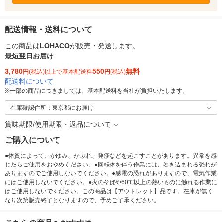
配送情報・送料について
この商品は
LOHACO
が販売・発送します。
最短翌日お届け
3,780
550
無料
円
(税込)以上で基本配送料
円
(税込)
配送料について
※
一部の商品につきましては、基本配送料を当社が負担いたします。
在庫確認住所：東京都にお届け
賞味期限/使用期限・返品について
ご購入について
●体質によって、かゆみ、かぶれ、発疹などを起こすことがあります。異常を感
じたらご使用をおやめください。●回転体を伴う作業には、巻き込まれる恐れが
ありますのでご使用しないでください。●感電の恐れがありますので、電気作業
にはご使用しないでください。●火のそばや60℃以上の熱いものに触れる作業に
はご使用しないでください。この商品は【アウトレット】品です。在庫が無く
なり次第販売終了となりますので、予めご了承ください。