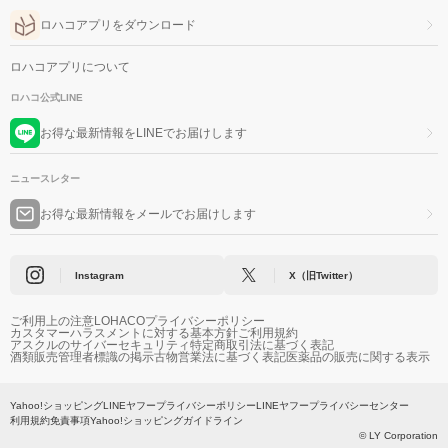
ロハコアプリをダウンロード
ロハコアプリについて
ロハコ公式LINE
お得な最新情報をLINEでお届けします
ニュースレター
お得な最新情報をメールでお届けします
Instagram
X（旧Twitter）
ご利用上の注意
LOHACOプライバシーポリシー
カスタマーハラスメントに対する基本方針
ご利用規約
アスクルのサイバーセキュリティ
特定商取引法に基づく表記
酒類販売管理者標識の掲示
古物営業法に基づく表記
医薬品の販売に関する表示
Yahoo!ショッピング
LINEヤフープライバシーポリシー
LINEヤフープライバシーセンター
利用規約
免責事項
Yahoo!ショッピングガイドライン
© LY Corporation