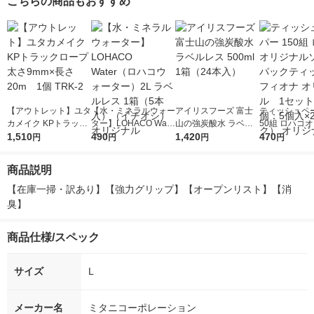
こちらの商品もおすすめ
【アウトレット】ユタ
【水・ミネラルウォー
アイリスフーズ 富士
ティッシュペー
カメイク KPトラック
ター】LOHACO Wate
山の強炭酸水 ラベル
50組 ロハコ
ロープ 太さ9mm×長
1,510
r（ロハコウォータ
490
レス 500ml 1箱（24
1,420
ルソフトパッ
470
円
円
円
円
さ20m 1個 TRK-2
ー）2L ラベルレス 1
本入）
シュ フィオナ
箱（5本入）（イチオ
ナル 1セット
商品説明
シ） オリジナル
個：5個入×2
オリジナル
【在庫一掃・訳あり】【強力グリップ】【オープンリスト】【消
臭】
商品仕様/スペック
サイズ
L
メーカー名
ミタニコーポレーション