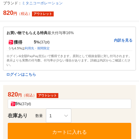
ブランド：
ミタニコーポレーション
820
円
（税込）
アウトレット
お買い物でもらえる特典
最大付与率16%
内訳を見る
5
獲得
%
(37pt)
うち4.5%は
利用先・期間限定
ログイン&全額PayPay支払いで獲得できます。原則として税抜金額に対し付与されます。
表示よりも実際の付与数、付与率が少ない場合があります。詳細は内訳からご確認くださ
い。
ログインはこちら
820
円
（税込）
アウトレット
5
%
(37pt)
在庫あり
1
数量
カートに入れる