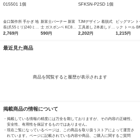
金口製作所 手かぎ 地
新富士バーナー 新富
TJMデザイン 着脱式
ビッグマン ト
長(爪55ミリ)240ミリ
士 ガスボンベ KC860
工具差し 2本差しドラ
ック トール BM
015501 1個
2,769
1本
590
イバー用 SFKSN-P2S
2,202
個
1,215
円
円
円
円
D 1個
最近見た商品
商品を閲覧すると履歴が表示されます
掲載商品の情報について
・
掲載している情報の精度には万全を期しておりますが、その内容の正確性、
安全性、有用性を保証するものではありません。
・
現在ご覧になっているページは、この商品を取り扱うストアによって運営さ
れています。ページに記載されている内容や商品、ご購入に関するご質問