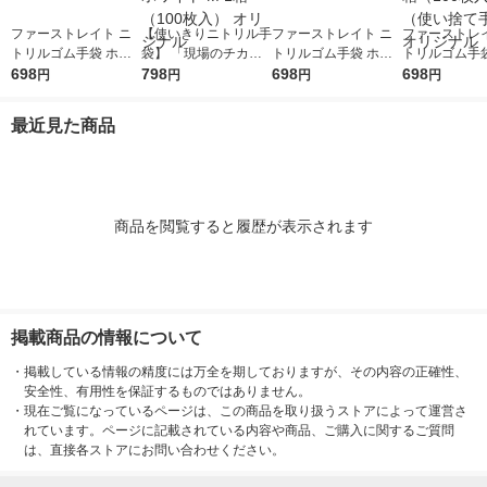
ファーストレイト ニ
【使いきりニトリル手
ファーストレイト ニ
ファーストレイ
トリルゴム手袋 ホワ
袋】 「現場のチカ
トリルゴム手袋 ホワ
トリルゴム手袋
イト 35粉無し M FR-6
698
ラ」 ニトリル手袋薄
798
イト 35粉無し S FR-6
698
イト 35粉無し L
698
円
円
円
円
302 1箱（100枚入）
手 粉無し ホワイト M
301 1箱（100枚入）
303 1箱（10
（使い捨て手袋） オ
1箱（100枚入） オリ
（使い捨て手袋） オ
（使い捨て手袋
最近見た商品
リジナル
ジナル
リジナル
リジナル
商品を閲覧すると履歴が表示されます
掲載商品の情報について
・
掲載している情報の精度には万全を期しておりますが、その内容の正確性、
安全性、有用性を保証するものではありません。
・
現在ご覧になっているページは、この商品を取り扱うストアによって運営さ
れています。ページに記載されている内容や商品、ご購入に関するご質問
は、直接各ストアにお問い合わせください。