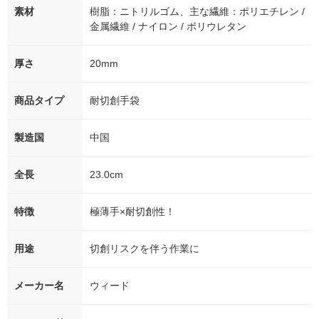
素材
樹脂：ニトリルゴム、主な繊維：ポリエチレン /
金属繊維 / ナイロン / ポリウレタン
厚さ
20mm
商品タイプ
耐切創手袋
製造国
中国
全長
23.0cm
特徴
極薄手×耐切創性！
用途
切創リスクを伴う作業に
メーカー名
ウィード