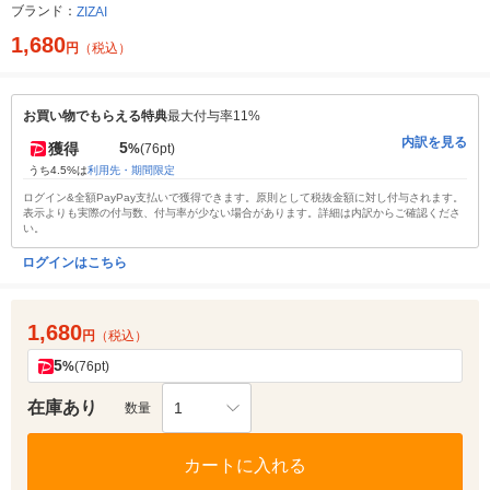
ブランド：
ZIZAI
1,680
円
（税込）
お買い物でもらえる特典
最大付与率11%
内訳を見る
5
獲得
%
(76pt)
うち4.5%は
利用先・期間限定
ログイン&全額PayPay支払いで獲得できます。原則として税抜金額に対し付与されます。
表示よりも実際の付与数、付与率が少ない場合があります。詳細は内訳からご確認くださ
い。
ログインはこちら
1,680
円
（税込）
5
%
(76pt)
在庫あり
1
数量
カートに入れる