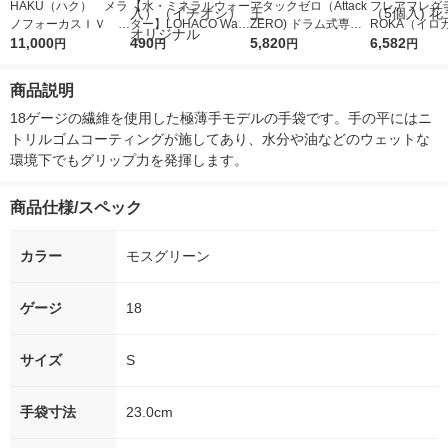
HAKU（ハク） メラ
【水・ミネラルウォー
アタックゼロ（Attack
フレアフレグラ
ノフォーカスＩＶ 4
ター】LOHACO Wate
ZERO) ドラム式専用
ROKA（イロ
5ｇ 資生堂 おまけ
11,000
r（ロハコウォータ
490
詰め替え メガジャン
5,820
イキッドリリ
6,582
円
円
円
円
付き
ー）2L ラベルレス 1
ボ 2300g 1セット（2
柔軟剤 詰め替
箱（5本入）（イチオ
個入) 洗濯洗剤 花王
大 1200ml 
商品説明
シ） オリジナル
（5個入) 花王
18ゲージの繊維を使用した極薄手モデルの手袋です。手の平にはニ
トリルゴムコーティングが施してあり、水分や油などのウェットな
環境下でもグリップ力を発揮します。
商品仕様/スペック
カラー
モスグリーン
ゲージ
18
サイズ
S
手袋寸法
23.0cm