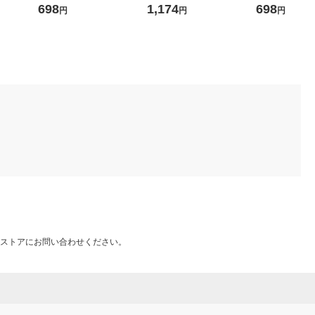
押しエンボ
R-6107 1箱(100枚入) オリジ
スムス手袋 LL 1袋（5双入）
R-6108 1箱(
698
1,174
698
円
円
円
M 1袋（10
ナル
ナル
ストアにお問い合わせください。