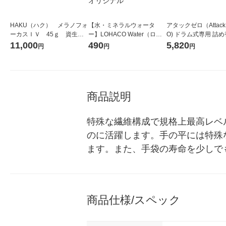
HAKU（ハク） メラノフォ
【水・ミネラルウォータ
アタックゼロ（Attack
ーカスＩＶ 45ｇ 資生
ー】LOHACO Water（ロハ
O) ドラム式専用 詰め
堂 おまけ付き
コウォーター）2L ラベルレ
ガジャンボ 2300g 1
11,000
490
5,820
円
円
円
ス 1箱（5本入）（イチオ
（2個入) 洗濯洗剤 花
シ） オリジナル
商品説明
特殊な繊維構成で規格上最高レベル
のに活躍します。手の平には特殊
ます。また、手袋の寿命を少しで
商品仕様/スペック