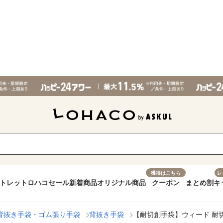
獲得はこちら
レ
トレット
ロハコセール
新着商品
オリジナル商品
クーポン
まとめ割
キ
背抜き手袋・ゴム張り手袋
背抜き手袋
【耐切創手袋】ウィード 耐切創 