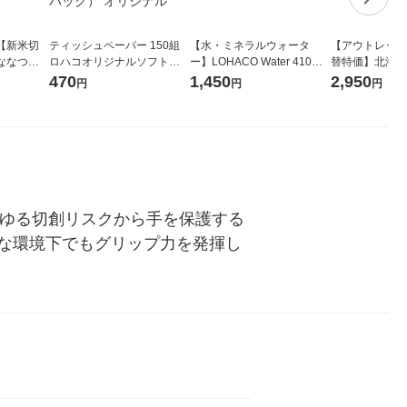
【新米切
ティッシュペーパー 150組
【水・ミネラルウォータ
【アウトレット
ななつぼ
ロハコオリジナルソフトパ
ー】LOHACO Water 410ml
替特価】北海道
袋 令和7年産
ックティッシュ フィオナ オ
1箱（20本入）ラベルレス
し 精白米 5kg
470
1,450
2,950
円
円
円
ジナル
リジナル 1セット（10個：
（イチオシ） オリジナル
米 木徳神糧 オ
5個入×2パック） オリジナ
ル
あらゆる切創リスクから手を保護する
な環境下でもグリップ力を発揮し