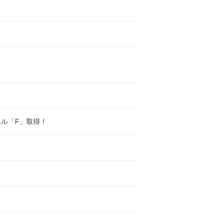
ベル「F」取得！
ド