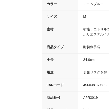
カラー
デニムブルー
サイズ
M
素材
樹脂：ニトリルゴ
ポリエステル / 
商品タイプ
耐切創手袋
全長
24.0cm
用途
切創リスクを伴
JANコード
4560381698983
商品番号
APR3019