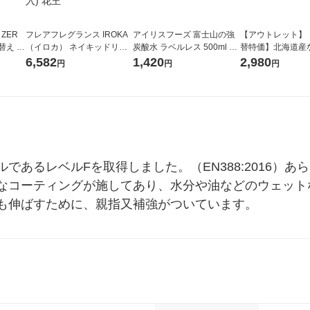
 ZER
フレアフレグランス IROKA
アイリスフーズ 富士山の強
【アウトレット】
替え メ
（イロカ） ネイキッドリリ
炭酸水 ラベルレス 500ml 1
替特価】北海道産
セット
ーの香り 柔軟剤 詰め替え 超
箱（24本入）
し 無洗米 5kg 1
6,582
1,420
2,980
円
円
円
王
特大 1200ml 1セット（5個
米 木徳神糧 オリ
入) 花王
であるレベルFを取得しました。（EN388:2016）
なコーティングが施してあり、水分や油などのウェット
も伸ばすために、親指又補強がついています。