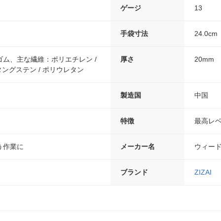
ゲージ
13
手袋寸法
24.0cm
ム、主な繊維：ポリエチレン /
厚さ
20mm
タングステン / ポリウレタン
製造国
中国
特徴
最高レ
う作業に
メーカー名
ウィー
ブランド
ZIZAI