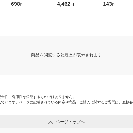
 M 1
L FR-6303 1箱（100枚入）
o.600 ブルー LL 1セット（1
エチレン手袋 片
698
4,462
143
円
円
円
ジナル
（使い捨て手袋） オリジナ
0双：1双入×10袋）
ス #2016 ブルー 
ル
0枚入）
商品を閲覧すると履歴が表示されます
安全性、有用性を保証するものではありません。
れています。ページに記載されている内容や商品、ご購入に関するご質問は、直接各
ページトップへ