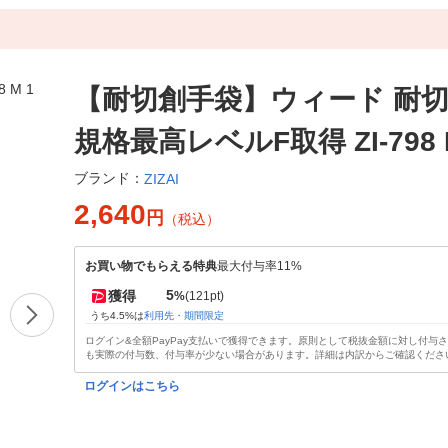
【耐切創手袋】ウィード 耐切
規格最高レベルF取得 ZI-798 
ブランド：
ZIZAI
2,640
円
（税込）
お買い物でもらえる特典
最大付与率11%
5
獲得
%
(121pt)
うち4.5%は
利用先・期間限定
ログイン&全額PayPay支払いで獲得できます。原則として税抜金額に対し付与
も実際の付与数、付与率が少ない場合があります。詳細は内訳からご確認くださ
ログインはこちら