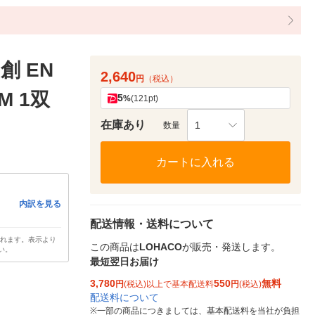
創 EN
2,640
円
（税込）
M 1双
5
%
(121pt)
在庫あり
1
数量
カートに入れる
内訳を見る
配送情報・送料について
されます。表示より
この商品は
LOHACO
が販売・発送します。
い。
最短翌日お届け
3,780
550
無料
円
(税込)以上で基本配送料
円
(税込)
配送料について
※
一部の商品につきましては、基本配送料を当社が負担