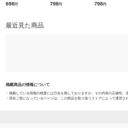
M FR-6302 1箱（100枚入）
手袋薄手 粉無し ホワイト M
手袋薄手 粉無し ブルー
698
798
798
円
円
円
（使い捨て手袋） オリジナ
1箱（100枚入） オリジナル
箱（100枚入） オリ
ル
最近見た商品
掲載商品の情報について
・
掲載している情報の精度には万全を期しておりますが、その内容の正確性、
・
現在ご覧になっているページは、この商品を取り扱うストアによって運営さ