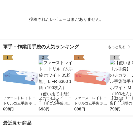
投稿されたレビューはまだありません。
軍手・作業用手袋の人気ランキング
もっと見る
1
2
3
4
ファーストレイト ニ
ファーストレイト ニ
ファーストレイト ニ
【使いきりニ
トリルゴム手袋 ホワ
トリルゴム手袋 ホワ
トリルゴム手袋 ホワ
袋】 「現場の
イト 35粉無し M FR-6
698
イト 35粉無し L FR-6
698
イト 35粉無し S FR-6
698
ラ」 ニトリル
798
円
円
円
円
302 1箱（100枚入）
303 1箱（100枚入）
301 1箱（100枚入）
手 粉無し ホワ
（使い捨て手袋） オ
（使い捨て手袋） オ
（使い捨て手袋） オ
1箱（100枚入
最近見た商品
リジナル
リジナル
リジナル
ジナル