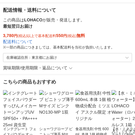
配送情報・送料について
この商品は
LOHACO
が販売・発送します。
最短翌日お届け
3,780
550
無料
円
(税込)以上で基本配送料
円
(税込)
配送料について
※
一部の商品につきましては、基本配送料を当社が負担いたします。
在庫確認住所：東京都にお届け
賞味期限/使用期限・返品について
こちらの商品もおすすめ
インテグレート フェ
ショーワグローブ ビ
食器用洗剤 中性 600
【水・ミネラ
イスパウダー すっぴ
ニトップ薄手 Mサイ
mL 本体 1個 植物成分
ター】LOHACO