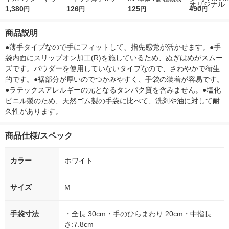
んメイカー トーンア
1,380
ズ ピンク NO130-MP
126
配合 ミツエイ アスク
125
r（ロハコウォ
490
円
円
円
円
ップUV SPF50+・PA
1双
ル限定 オリジナル
ー）2L ラベル
++++ 25ml 資生堂
箱（5本入）
商品説明
シ） オリジナ
●薄手タイプなので手にフィットして、指先感覚が活かせます。●手
袋内面にスリップオン加工(R)を施しているため、ぬぎはめがスムー
ズです。パウダーを使用していないタイプなので、さわやかで衛生
的です。●裾部分が厚いのでつかみやすく、手袋の装着が容易です。
●ラテックスアレルギーの元となるタンパク質を含みません。●塩化
ビニル製のため、天然ゴム製の手袋に比べて、洗剤や油に対して耐
久性があります。
商品仕様/スペック
カラー
ホワイト
サイズ
M
手袋寸法
・全長:30cm・手のひらまわり:20cm・中指長
さ:7.8cm