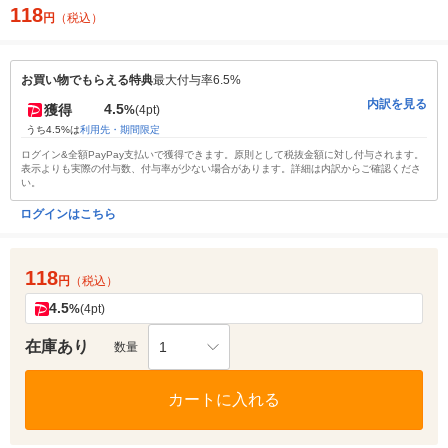
118
円
（税込）
お買い物でもらえる特典
最大付与率6.5%
内訳を見る
4.5
獲得
%
(4pt)
うち4.5%は
利用先・期間限定
ログイン&全額PayPay支払いで獲得できます。原則として税抜金額に対し付与されます。
表示よりも実際の付与数、付与率が少ない場合があります。詳細は内訳からご確認くださ
い。
ログインはこちら
118
円
（税込）
4.5
%
(4pt)
在庫あり
1
数量
カートに入れる