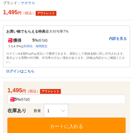
ブランド：
サギサカ
1,495
円
（税込）
アウトレット
お買い物でもらえる特典
最大付与率7%
内訳を見る
5
獲得
%
(67pt)
うち4.5%は
利用先・期間限定
ログイン&全額PayPay支払いで獲得できます。原則として税抜金額に対し付与されます。
表示よりも実際の付与数、付与率が少ない場合があります。詳細は内訳からご確認くださ
い。
ログインはこちら
1,495
円
（税込）
アウトレット
5
%
(67pt)
在庫あり
1
数量
カートに入れる