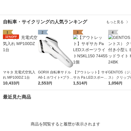
自転車・サイクリングの人気ランキング
もっと見る
1
2
3
4
11%OFF
マキタ 充電式空気入
GORIX 自転車サドル
【アウトレット】サギ
GENTOS（
れ MP100DZ 1台
A6-1 ホワイト×ブラッ
サカ Pa LEDスポーツ
ス） クリップ
10,433
ク 1個（直送品）
2,553
ライトNSKL150 7445
1,514
型ＬＥＤヘッ
1,056
円
円
円
円
5 1個
HC-24BK
最近見た商品
商品を閲覧すると履歴が表示されます