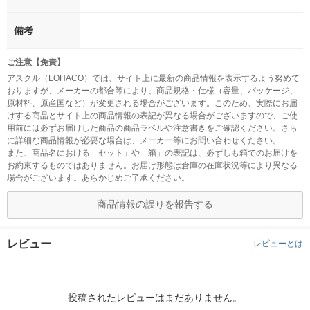
備考
ご注意【免責】
アスクル（LOHACO）では、サイト上に最新の商品情報を表示するよう努めて
おりますが、メーカーの都合等により、商品規格・仕様（容量、パッケージ、
原材料、原産国など）が変更される場合がございます。このため、実際にお届
けする商品とサイト上の商品情報の表記が異なる場合がございますので、ご使
用前には必ずお届けした商品の商品ラベルや注意書きをご確認ください。さら
に詳細な商品情報が必要な場合は、メーカー等にお問い合わせください。
また、商品名における「セット」や「箱」の表記は、必ずしも箱でのお届けを
お約束するものではありません。お届け形態は倉庫の在庫状況等により異なる
場合がございます。あらかじめご了承ください。
商品情報の誤りを報告する
レビュー
レビューとは
投稿されたレビューはまだありません。