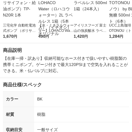
三宅化学 自動乾電池
【水・ミネラルウォー
アイリスフーズ 富士
UCC上島珈琲 
式ポンプ （ポリサイ
ター】LOHACO Wate
山の強炭酸水 ラベル
OTONOU（
フォン・給油ポンプ）
1,670
r（ロハコウォータ
490
レス 500ml 1箱（24
1,420
ウ） by BLAC
1,284
円
円
円
円
TP-N20R 1本
ー）2L ラベルレス 1
本入）
00ml 1セッ
箱（5本入）（イチオ
商品説明
シ） オリジナル
【在庫一掃・訳あり】収納可能なホース付きで扱いやすい樹脂製の
携帯ミニポンプ。ゲージ付きで最大120PSIまで空気を入れることが
できる。米・仏バルブに対応。
商品仕様/スペック
カラー
BK
材質
樹脂
収納目安
一般サイズ