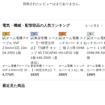
投稿されたレビューはまだありません。
電気・機械・配管部品の人気ランキング
もっと見る
1
2
3
4
オーム電機 Fケーブル
東栄管機 トーエー
オーム電機 スイッチ
オーム電機 ス
VVF 2.0mm×3芯 10m
【一時受注停止】 TS
カバー ネコ ねこ 猫 2
カバー 標準プ
04-3393 1個
4,773
継手 キャップ 40 TSC
163
コ用 OHM HS-UF02 1
200
1コ用 白 OHM 
109
円
円
円
円
AP40 1個 446-2505
個
01-Z 1個
（直送品）
最近見た商品