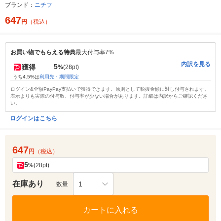
ブランド：
ニチフ
647
円
（税込）
お買い物でもらえる特典
最大付与率7%
内訳を見る
5
獲得
%
(28pt)
うち4.5%は
利用先・期間限定
ログイン&全額PayPay支払いで獲得できます。原則として税抜金額に対し付与されます。
表示よりも実際の付与数、付与率が少ない場合があります。詳細は内訳からご確認くださ
い。
ログインはこちら
647
円
（税込）
5
%
(28pt)
在庫あり
1
数量
カートに入れる