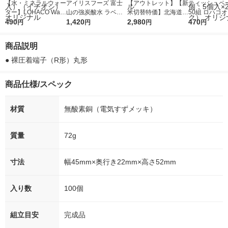
【水・ミネラルウォー
アイリスフーズ 富士
【アウトレット】【新
ティッシュペー
ター】LOHACO Wate
山の強炭酸水 ラベル
米切替特価】北海道産
50組 ロハコ
r（ロハコウォータ
490
レス 500ml 1箱（24
1,420
ななつぼし 無洗米 5k
2,980
ルソフトパッ
470
円
円
円
円
ー）2L ラベルレス 1
本入）
g 1袋 令和7年産 米 木
シュ フィオナ
箱（5本入）（イチオ
徳神糧 オリジナル
ナル 1セット
商品説明
シ） オリジナル
個：5個入×2
オリジナル
● 裸圧着端子（R形）丸形
商品仕様/スペック
材質
無酸素銅（電気すずメッキ）
質量
72g
寸法
幅45mm×奥行き22mm×高さ52mm
入り数
100個
組立目安
完成品