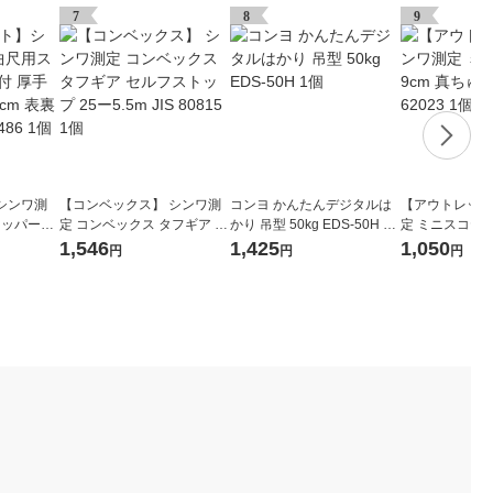
7
8
9
シンワ測
【コンベックス】 シンワ測
コンヨ かんたんデジタルは
【アウトレット
トッパー金
定 コンベックス タフギア セ
かり 吊型 50kg EDS-50H 1
定 ミニスコヤ 
ルバー30c
ルフストップ 25ー5.5m JIS
個
台付 62023 1個
1,546
1,425
1,050
円
円
円
12486 1
80815 1個