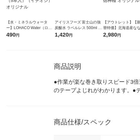
【水・ミネラルウォータ
アイリスフーズ 富士山の強
【アウトレット】【
ー】LOHACO Water（ロハ
炭酸水 ラベルレス 500ml 1
替特価】北海道産な
コウォーター）2L ラベルレ
箱（24本入）
し 無洗米 5kg 1袋 
490
1,420
2,980
円
円
円
ス 1箱（5本入）（イチオ
米 木徳神糧 オリジナ
シ） オリジナル
商品説明
●作業が楽な巻き取りスピード3
のテープよじれがわかります。●テープ
商品仕様/スペック