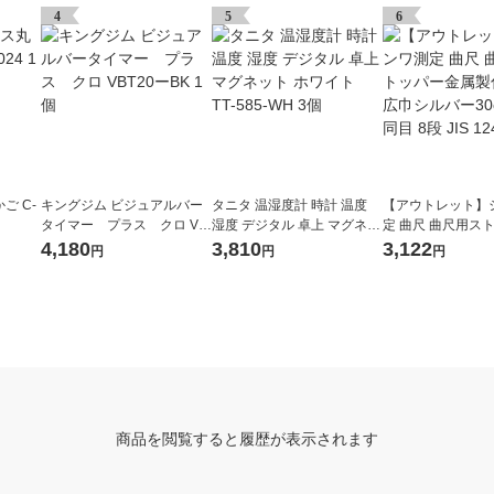
4
5
6
ご C-
キングジム ビジュアルバー
タニタ 温湿度計 時計 温度
【アウトレット】
タイマー プラス クロ VB
湿度 デジタル 卓上 マグネッ
定 曲尺 曲尺用ス
T20ーBK 1個
ト ホワイト TT-585-WH 3個
属製付 厚手広巾シ
4,180
3,810
3,122
円
円
円
m 表裏同目 8段 JIS 
個
商品を閲覧すると履歴が表示されます