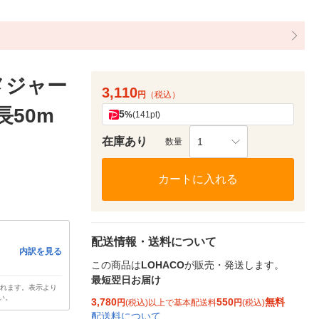
メジャー
3,110
円
（税込）
長50m
5
%
(141pt)
在庫あり
1
数量
カートに入れる
配送情報・送料について
内訳を見る
この商品は
LOHACO
が販売・発送します。
最短翌日お届け
されます。表示より
い。
3,780
550
無料
円
(税込)以上で基本配送料
円
(税込)
配送料について