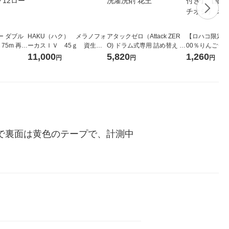
ー ダブル
HAKU（ハク） メラノフォ
アタックゼロ（Attack ZER
【ロハコ限定】
生
ーカスＩＶ 45ｇ 資生
O) ドラム式専用 詰め替え メ
00％りんごジュー
ィフラワー
堂 おまけ付き
ガジャンボ 2300g 1セット
箱（18本入）
11,000
5,820
1,260
円
円
円
パック12
（2個入) 洗濯洗剤 花王
【クイズ付き】
り
ク】（イチオシ
ル
色で裏面は黄色のテープで、計測中