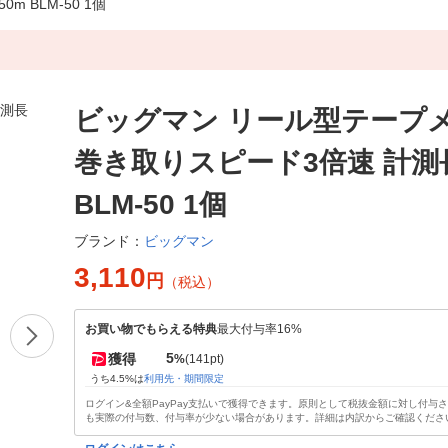
 BLM-50 1個
ビッグマン リール型テープ
巻き取りスピード3倍速 計測
BLM-50 1個
ビッグマン
ブランド：
3,110
円
（税込）
お買い物でもらえる特典
最大付与率16%
5
獲得
%
(141pt)
うち4.5%は
利用先・期間限定
ログイン&全額PayPay支払いで獲得できます。原則として税抜金額に対し付与
も実際の付与数、付与率が少ない場合があります。詳細は内訳からご確認くださ