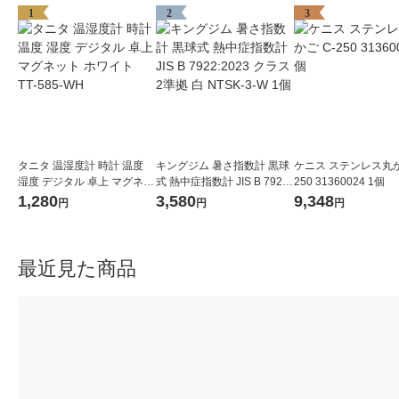
1
2
3
タニタ 温湿度計 時計 温度
キングジム 暑さ指数計 黒球
ケニス ステンレス丸か
湿度 デジタル 卓上 マグネッ
式 熱中症指数計 JIS B 7922:
250 31360024 1個
ト ホワイト TT-585-WH
2023 クラス2準拠 白 NTSK-
1,280
3,580
9,348
円
円
円
3-W 1個
最近見た商品