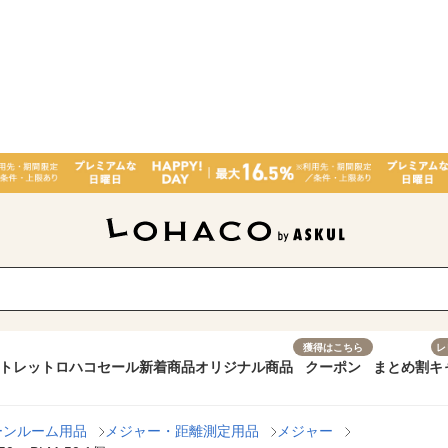
獲得はこちら
レ
トレット
ロハコセール
新着商品
オリジナル商品
クーポン
まとめ割
キ
ーンルーム用品
メジャー・距離測定用品
メジャー