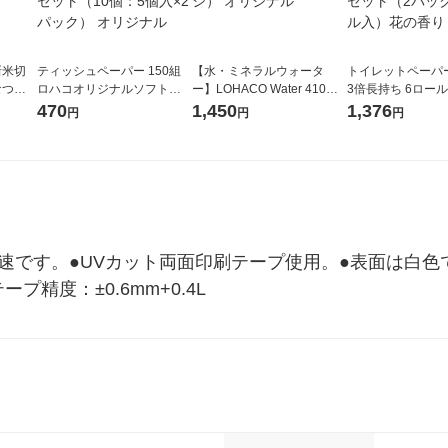
新米切
ティッシュペーパー 150組
【水・ミネラルウォータ
トイレットペーパ
なつぼ
ロハコオリジナルソフトパ
ー】LOHACO Water 410ml
3倍長持ち 6ロール 75m 再
令和7年産
ックティッシュ フィオナ オ
1箱（20本入）ラベルレス
紙配合 スコッテ
470
1,450
1,376
円
円
円
ル
リジナル 1セット（10個：
（イチオシ） オリジナル
パック 1セット（2
5個入×2パック） オリジナ
ロール入）花の香
ル
倍速です。●UVカット両面印刷テープ使用。●表面は白
精度：±0.6mm+0.4L