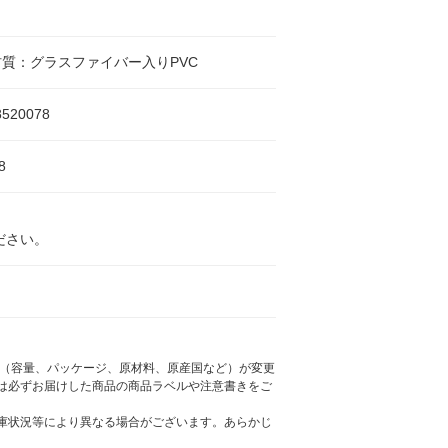
質：グラスファイバー入りPVC
8520078
8
ださい。
様（容量、パッケージ、原材料、原産国など）が変更
は必ずお届けした商品の商品ラベルや注意書きをご
庫状況等により異なる場合がございます。あらかじ