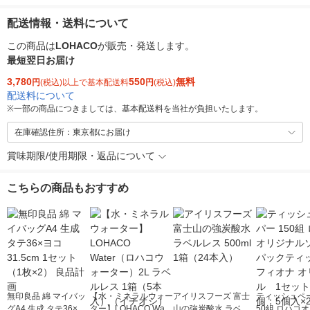
配送情報・送料について
この商品は
LOHACO
が販売・発送します。
最短翌日お届け
3,780
550
無料
円
(税込)以上で基本配送料
円
(税込)
配送料について
※
一部の商品につきましては、基本配送料を当社が負担いたします。
在庫確認住所：東京都にお届け
賞味期限/使用期限・返品について
こちらの商品もおすすめ
無印良品 綿 マイバッ
【水・ミネラルウォー
アイリスフーズ 富士
ティッシュペー
グA4 生成 タテ36×ヨ
ター】LOHACO Wate
山の強炭酸水 ラベル
50組 ロハコ