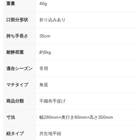
重量
40g
口部分形状
折り込みあり
持ち手長さ
35cm
耐静荷重
約5kg
適合シーズン
常用
マチタイプ
角底
商品分類
不織布手提げ
寸法
幅280mm×奥行き80mm×高さ350mm
紐タイプ
共生地平紐