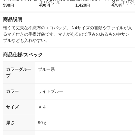
コ31.5cm 1セット（1
598
r（ロハコウォータ
490
レス 500ml 1箱（24
1,420
ルソフトパッ
470
円
円
円
円
枚×2） 良品計画
ー）2L ラベルレス 1
本入）
シュ フィオナ
箱（5本入）（イチオ
ナル 1セット
商品説明
シ） オリジナル
個：5個入×2
オリジナル
軽くて丈夫な不織布のエコバッグ。Ａ4サイズの書類やファイルが入
るマチ付きの手提げ袋です。マチがあるので厚みのあるものやサン
プルなども入れやすい。
商品仕様/スペック
カラーグルー
ブルー系
プ
カラー
ライトブルー
サイズ
Ａ４
厚さ
90ｇ