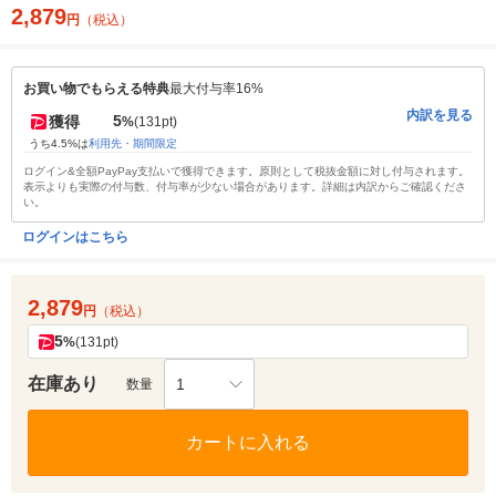
2,879
円
（税込）
お買い物でもらえる特典
最大付与率16%
内訳を見る
5
獲得
%
(131pt)
うち4.5%は
利用先・期間限定
ログイン&全額PayPay支払いで獲得できます。原則として税抜金額に対し付与されます。
表示よりも実際の付与数、付与率が少ない場合があります。詳細は内訳からご確認くださ
い。
ログインはこちら
2,879
円
（税込）
5
%
(131pt)
在庫あり
1
数量
カートに入れる