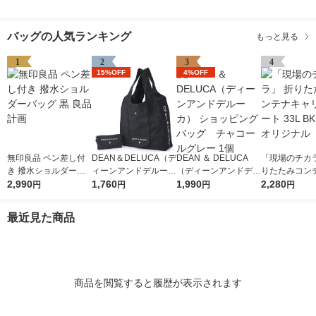
バッグの人気ランキング
もっと見る
1
2
3
4
15%OFF
4%OFF
無印良品 ペン差し付
DEAN＆DELUCA（デ
DEAN ＆ DELUCA
「現場のチカラ
き 撥水ショルダーバ
ィーンアンドデルー
（ディーンアンドデル
りたたみコン
ッグ 黒 良品計画
2,990
カ） ショッピングバ
1,760
ーカ） ショッピング
1,990
リーカート 33L
2,280
円
円
円
円
ッグ ブラック 200
バッグ チャコールグ
個 オリジナル
0814201691
レー 1個
最近見た商品
商品を閲覧すると履歴が表示されます