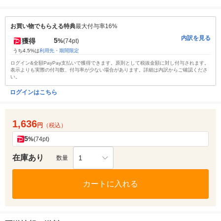
お買い物でもらえる特典
最大付与率16%
内訳を見る
5
獲得
%
(74pt)
うち4.5%は
利用先・期間限定
ログイン&全額PayPay支払いで獲得できます。原則として税抜金額に対し付与されます。
表示よりも実際の付与数、付与率が少ない場合があります。詳細は内訳からご確認くださ
い。
ログインはこちら
1,636
円
（税込）
5
%
(74pt)
在庫あり
1
数量
カートに入れる