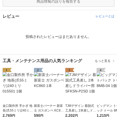
商品情報の誤りを報告する
レビュー
レビューとは
投稿されたレビューはまだありません。
工具・メンテナンス用品の人気ランキング
もっと見る
1
2
3
4
金口製作所 手かぎ 地
新富士バーナー 新富
TJMデザイン 着脱式
ビッグマン ト
長(爪55ミリ)240ミリ
士 ガスボンベ KC860
工具差し 2本差しドラ
ック トール BM
015501 1個
2,769
1本
590
イバー用 SFKSN-P2S
2,202
個
1,215
円
円
円
円