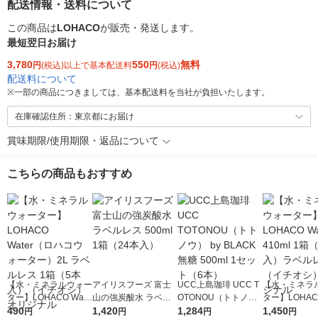
配送情報・送料について
この商品は
LOHACO
が販売・発送します。
最短翌日お届け
3,780
550
無料
円
(税込)以上で基本配送料
円
(税込)
配送料について
※
一部の商品につきましては、基本配送料を当社が負担いたします。
在庫確認住所：東京都にお届け
賞味期限/使用期限・返品について
こちらの商品もおすすめ
【水・ミネラルウォー
アイリスフーズ 富士
UCC上島珈琲 UCC T
【水・ミネラ
ター】LOHACO Wate
山の強炭酸水 ラベル
OTONOU（トトノ
ター】LOHACO
r（ロハコウォータ
490
レス 500ml 1箱（24
1,420
ウ） by BLACK無糖 5
1,284
r 410ml 1箱
1,450
円
円
円
円