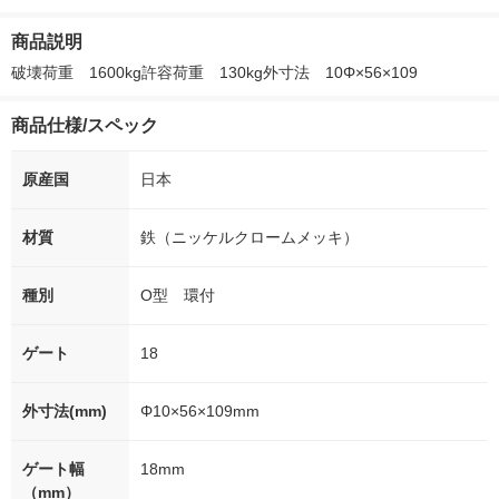
ー）2L ラベルレス 1
本入）
00ml 1セット（6本）
入）ラベルレ
箱（5本入）（イチオ
オシ） オリジ
商品説明
シ） オリジナル
破壊荷重　1600kg許容荷重　130kg外寸法　10Φ×56×109
商品仕様/スペック
原産国
日本
材質
鉄（ニッケルクロームメッキ）
種別
O型 環付
ゲート
18
外寸法(mm)
Φ10×56×109mm
ゲート幅
18mm
（mm）