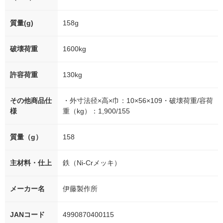
質量(g)
158g
破壊荷重
1600kg
許容荷重
130kg
その他商品仕
・外寸法径×高×巾：10×56×109・破壊荷重/容荷
様
重（kg）：1,900/155
質量（g）
158
主材料・仕上
鉄（Ni-Crメッキ）
メーカー名
伊藤製作所
JANコード
4990870400115