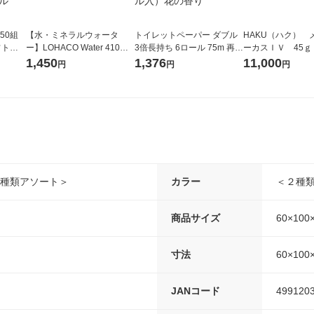
50組
【水・ミネラルウォータ
トイレットペーパー ダブル
HAKU（ハク） 
フトパ
ー】LOHACO Water 410ml
3倍長持ち 6ロール 75m 再生
ーカスＩＶ 45ｇ
ナ オ
1箱（20本入）ラベルレス
紙配合 スコッティフラワー
堂 おまけ付き
1,450
1,376
11,000
円
円
円
10個：
（イチオシ） オリジナル
パック 1セット（2パック12
リジナ
ロール入）花の香り
2種類アソート＞
カラー
＜２種
商品サイズ
60×100
寸法
60×100
JANコード
499120