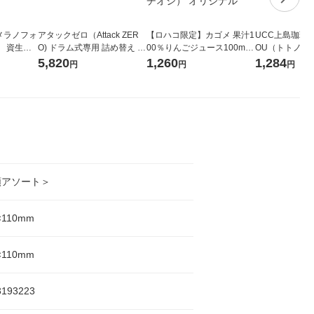
メラノフォ
アタックゼロ（Attack ZER
【ロハコ限定】カゴメ 果汁1
UCC上島珈琲 U
 資生
O) ドラム式専用 詰め替え メ
00％りんごジュース100ml 1
OU（トトノウ） 
ガジャンボ 2300g 1セット
箱（18本入）オリジナル
無糖 500ml 
5,820
1,260
1,284
円
円
円
（2個入) 洗濯洗剤 花王
【クイズ付き】【紙パッ
ク】（イチオシ） オリジナ
ル
類アソート＞
×110mm
×110mm
3193223