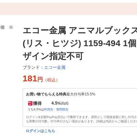
エコー金属 アニマルブック
(リス・ヒツジ) 1159-494 
ザイン指定不可
エコー金属
ブランド：
181
円
（税込）
お買い物でもらえる特典
最大付与率15.5%
4.5
獲得
%
(6pt)
うち4.5%は
利用先・期間限定
ログイン&全額PayPay支払いで獲得できます。原則として税抜金額に対し付与
も実際の付与数、付与率が少ない場合があります。詳細は内訳からご確認くださ
ログインはこちら