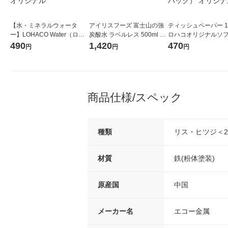
【水・ミネラルウォータ
アイリスフーズ 富士山の強
ティッシュペーパー 1
ー】LOHACO Water（ロハ
炭酸水 ラベルレス 500ml 1
ロハコオリジナルソ
コウォーター）2L ラベルレ
箱（24本入）
ックティッシュ フィオ
490
1,420
470
円
円
円
ス 1箱（5本入）（イチオ
リジナル 1セット（
シ） オリジナル
5個入×2パック） オ
ル
商品仕様/スペック
種類
リス・ヒツジ＜
材質
鉄(粉体塗装)
原産国
中国
メーカー名
エコー金属