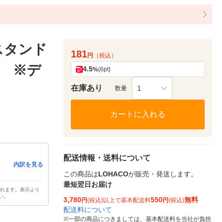
スタンド
181
円
（税込）
1個 ※デ
4.5
%
(6pt)
在庫あり
1
数量
カートに入れる
配送情報・送料について
内訳を見る
この商品は
LOHACO
が販売・発送します。
最短翌日お届け
されます。表示より
い。
3,780
550
無料
円
(税込)以上で基本配送料
円
(税込)
配送料について
※
一部の商品につきましては、基本配送料を当社が負担