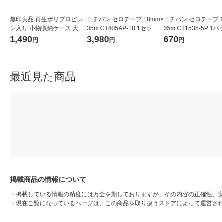
無印良品 再生ポリプロピレ
ニチバン セロテープ 18mm×
ニチバン セロテープ 1
ン入り 小物収納ケース 大 ホ
35m CT405AP-18 1セット
35m CT1535-5P 1
ワイトグレー 約幅２６×奥行
（10巻入×3パック）
巻入）
1,490
3,980
670
円
円
円
３７×高さ１７．５ｃｍ 良品
計画
最近見た商品
掲載商品の情報について
・
掲載している情報の精度には万全を期しておりますが、その内容の正確性、
・
現在ご覧になっているページは、この商品を取り扱うストアによって運営さ