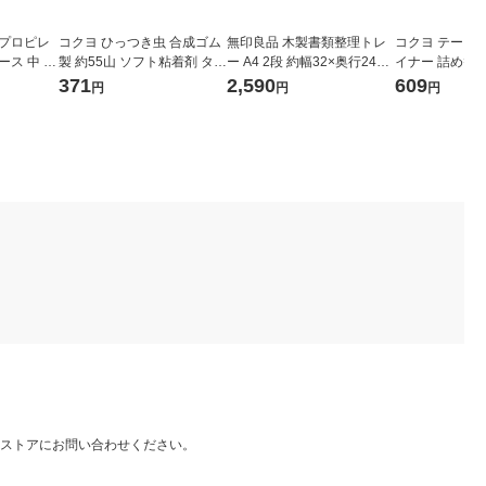
リプロピレ
コクヨ ひっつき虫 合成ゴム
無印良品 木製書類整理トレ
コクヨ テープ
ース 中 ホ
製 約55山 ソフト粘着剤 タ-3
ー A4 2段 約幅32×奥行24×
イナー 詰め替え
２６×奥行
80
高さ10.5cm 良品計画
かり貼るタイプ 3
371
2,590
609
円
円
円
 良品計画
-08N
ストアにお問い合わせください。