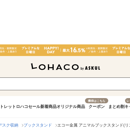
獲得はこちら
レ
トレット
ロハコセール
新着商品
オリジナル商品
クーポン
まとめ割
キ
デスク収納
ブックスタンド
エコー金属 アニマルブックスタンド(リス・