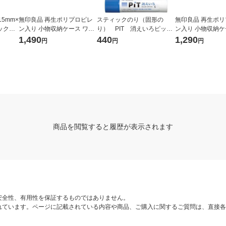
5mm×
無印良品 再生ポリプロピレ
スティックのり（固形の
無印良品 再生ポ
パック（5
ン入り 小物収納ケース ワイ
り） PIT 消えいろピット
ン入り 小物収納ケ
ド 大 ホワイトグレー 約幅３
S 乾くと色が消える PT-T
ワイトグレー 約幅
1,490
440
1,290
円
円
円
７×奥行２６×高さ１７．５
C 5本 トンボ鉛筆
３７×高さ１２ｃｍ
ｃｍ 良品計画
商品を閲覧すると履歴が表示されます
安全性、有用性を保証するものではありません。
れています。ページに記載されている内容や商品、ご購入に関するご質問は、直接各