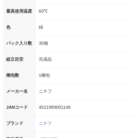
最高使用温度
60℃
色
緑
パック入り数
30個
組立目安
完成品
梱包数
1梱包
メーカー名
ニチフ
JANコード
4521989001148
ブランド
ニチフ