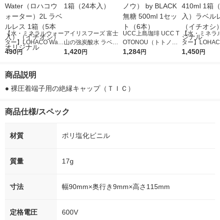
【水・ミネラルウォー
アイリスフーズ 富士
UCC上島珈琲 UCC T
【水・ミネラ
ター】LOHACO Wate
山の強炭酸水 ラベル
OTONOU（トトノ
ター】LOHACO
r（ロハコウォータ
490
レス 500ml 1箱（24
1,420
ウ） by BLACK無糖 5
1,284
r 410ml 1箱
1,450
円
円
円
円
ー）2L ラベルレス 1
本入）
00ml 1セット（6本）
入）ラベルレ
箱（5本入）（イチオ
オシ） オリジ
商品説明
シ） オリジナル
● 裸圧着端子用の絶縁キャップ（ＴＩＣ）
商品仕様/スペック
材質
ポリ塩化ビニル
質量
17g
寸法
幅90mm×奥行き9mm×高さ115mm
定格電圧
600V