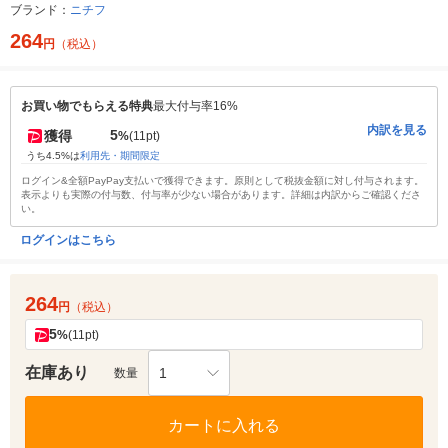
ブランド：
ニチフ
264
円
（税込）
お買い物でもらえる特典
最大付与率16%
内訳を見る
5
獲得
%
(11pt)
うち4.5%は
利用先・期間限定
ログイン&全額PayPay支払いで獲得できます。原則として税抜金額に対し付与されます。
表示よりも実際の付与数、付与率が少ない場合があります。詳細は内訳からご確認くださ
い。
ログインはこちら
264
円
（税込）
5
%
(11pt)
在庫あり
1
数量
カートに入れる