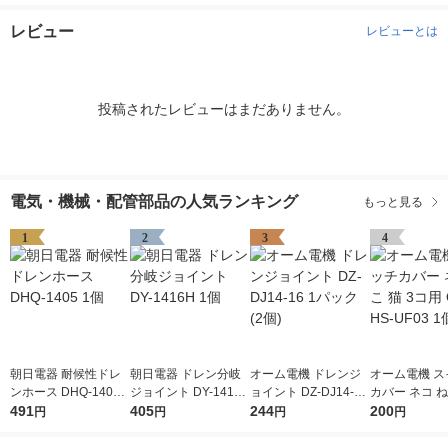
レビュー
レビューとは
投稿されたレビューはまだありません。
電気・機械・配管部品の人気ランキング
もっと見る
1
2
3
4
朝日電器 耐候性ドレ
朝日電器 ドレン分岐
オーム電機 ドレンジ
オーム電機 ス
ンホース DHQ-1405 1
ジョイント DY-1416H
ョイント DZ-DJ14-16
カバー ネコ ね
個
491
1個
405
1パック(2個)
244
コ用 OHM HS-
200
円
円
円
円
個