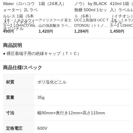
【水・ミネラルウォー
アイリスフーズ 富士
UCC上島珈琲 UCC T
【水・ミネラ
ター】LOHACO Wate
山の強炭酸水 ラベル
OTONOU（トトノ
ター】LOHACO
r（ロハコウォータ
490
レス 500ml 1箱（24
1,420
ウ） by BLACK無糖 5
1,284
r 410ml 1箱
1,450
円
円
円
円
ー）2L ラベルレス 1
本入）
00ml 1セット（6本）
入）ラベルレ
箱（5本入）（イチオ
オシ） オリジ
商品説明
シ） オリジナル
● 裸圧着端子用の絶縁キャップ（ＴＩＣ）
商品仕様/スペック
材質
ポリ塩化ビニル
質量
35g
寸法
幅90mm×奥行き12mm×高さ115mm
定格電圧
600V