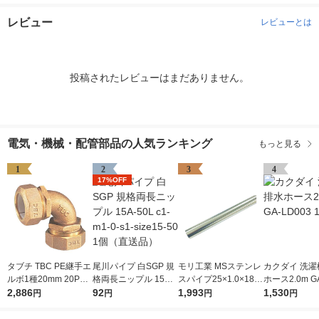
レビュー
レビューとは
投稿されたレビューはまだありません。
電気・機械・配管部品の人気ランキング
もっと見る
1
2
3
4
17%OFF
タブチ TBC PE継手エ
尾川パイプ 白SGP 規
モリ工業 MSステンレ
カクダイ 洗濯
ルボ1種20mm 20PE-
格両長ニップル 15A-5
スパイプ25×1.0×182
ホース2.0m GA
1 1個 282-3187（直
2,886
0L c1-m1-0-s1-size15
92
0 MS 25/1820 1本 83
1,993
3 1本
1,530
円
円
円
円
送品）
-50 1個（直送品）
6-6480（直送品）