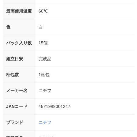
最高使用温度
60℃
色
白
パック入り数
15個
組立目安
完成品
梱包数
1梱包
メーカー名
ニチフ
JANコード
4521989001247
ブランド
ニチフ