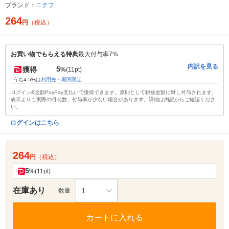
ブランド：
ニチフ
264
円
（税込）
お買い物でもらえる特典
最大付与率7%
内訳を見る
5
獲得
%
(11pt)
うち4.5%は
利用先・期間限定
ログイン&全額PayPay支払いで獲得できます。原則として税抜金額に対し付与されます。
表示よりも実際の付与数、付与率が少ない場合があります。詳細は内訳からご確認くださ
い。
ログインはこちら
264
円
（税込）
5
%
(11pt)
在庫あり
1
数量
カートに入れる