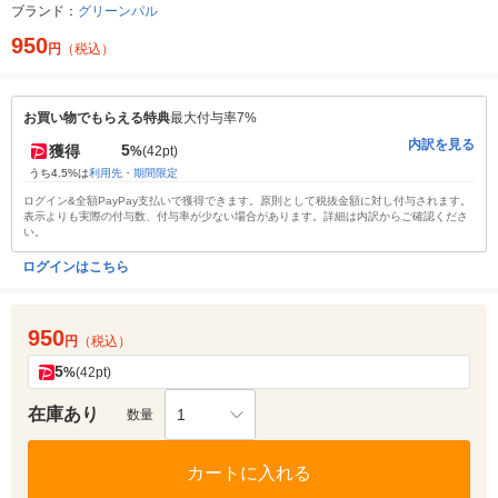
ブランド：
グリーンパル
950
円
（税込）
お買い物でもらえる特典
最大付与率7%
内訳を見る
5
獲得
%
(42pt)
うち4.5%は
利用先・期間限定
ログイン&全額PayPay支払いで獲得できます。原則として税抜金額に対し付与されます。
表示よりも実際の付与数、付与率が少ない場合があります。詳細は内訳からご確認くださ
い。
ログインはこちら
950
円
（税込）
5
%
(42pt)
在庫あり
1
数量
カートに入れる