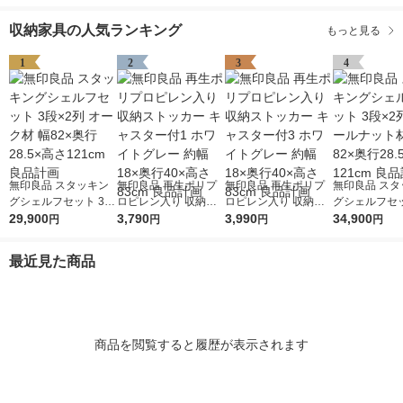
収納家具の人気ランキング
もっと見る
1
2
3
4
無印良品 スタッキン
無印良品 再生ポリプ
無印良品 再生ポリプ
無印良品 スタ
グシェルフセット 3段
ロピレン入り 収納ス
ロピレン入り 収納ス
グシェルフセッ
×2列 オーク材 幅82×
29,900
トッカー キャスター
3,790
トッカー キャスター
3,990
×2列 ウォー
34,900
円
円
円
円
奥行28.5×高さ121cm
付1 ホワイトグレー
付3 ホワイトグレー
材 幅82×奥行2
良品計画
約幅18×奥行40×高さ
約幅18×奥行40×高さ
さ121cm 良
最近見た商品
83cm 良品計画
83cm 良品計画
商品を閲覧すると履歴が表示されます