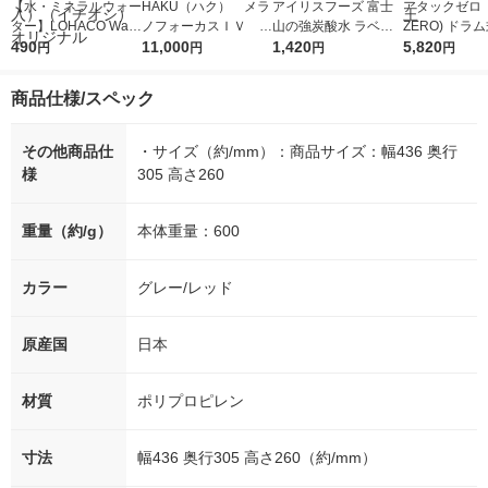
【水・ミネラルウォー
HAKU（ハク） メラ
アイリスフーズ 富士
アタックゼロ（A
ター】LOHACO Wate
ノフォーカスＩＶ 4
山の強炭酸水 ラベル
ZERO) ドラ
r（ロハコウォータ
490
5ｇ 資生堂 おまけ
11,000
レス 500ml 1箱（24
1,420
詰め替え メガ
5,820
円
円
円
円
ー）2L ラベルレス 1
付き
本入）
ボ 2300g 1
箱（5本入）（イチオ
個入) 洗濯洗剤
商品仕様/スペック
シ） オリジナル
その他商品仕
・サイズ（約/mm）：商品サイズ：幅436 奥行
様
305 高さ260
重量（約/g）
本体重量：600
カラー
グレー/レッド
原産国
日本
材質
ポリプロピレン
寸法
幅436 奥行305 高さ260（約/mm）