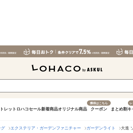
獲得はこちら
レ
トレット
ロハコセール
新着商品
オリジナル商品
クーポン
まとめ割
キ
ング
エクステリア・ガーデンファニチャー
ガーデンライト
大進 