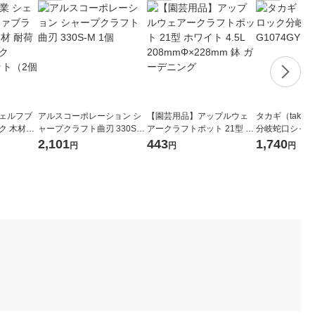
シェルフブ
アルスコーポレーション シ
【園芸用品】アップルウェ
タカギ（taka
ク 木材接
ャープクラフト曲刃 330S-M
アークラフトポット 21型 ホ
分岐蛇口シャワー
kg ブラッ
1個
ワイト 4.5L 208mmΦ×228m
散水用品
2,101
443
1,740
円
円
円
セット（2個
m 鉢 ガーデニング