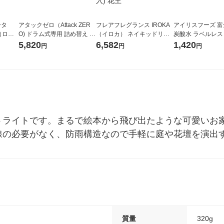
ータ
アタックゼロ（Attack ZER
フレアフレグランス IROKA
アイリスフーズ 
r（ロハ
O) ドラム式専用 詰め替え メ
（イロカ） ネイキッドリリ
炭酸水 ラベルレス 5
ベルレ
ガジャンボ 2300g 1セット
ーの香り 柔軟剤 詰め替え 超
箱（24本入）
5,820
6,582
1,420
円
円
円
チオ
（2個入) 洗濯洗剤 花王
特大 1200ml 1セット（5個
入) 花王
トライトです。まるで絵本から飛び出たような可愛いお
線の必要がなく、防雨構造なので手軽に庭や花壇を演出
質量
320g