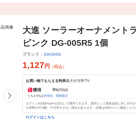
大進 ソーラーオーナメント
ピンク DG-005R5 1個
ブランド：
DAISHIN
1,127
円
（税込）
お買い物でもらえる特典
最大付与率7%
5
獲得
%
(50pt)
うち4.5%は
利用先・期間限定
ログイン&全額PayPay支払いで獲得できます。原則として税抜金額に対し付与
も実際の付与数、付与率が少ない場合があります。詳細は内訳からご確認くださ
ログインはこちら