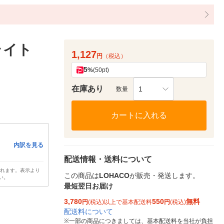
ライト
1,127
円
（税込）
5
%
(50pt)
在庫あり
1
数量
カートに入れる
内訳を見る
配送情報・送料について
されます。表示より
この商品は
LOHACO
が販売・発送します。
い。
最短翌日お届け
3,780
550
無料
円
(税込)以上で基本配送料
円
(税込)
配送料について
※
一部の商品につきましては、基本配送料を当社が負担