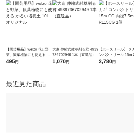
【園芸用品】welzo 花と野
大進 伸縮式雑草削る君 4939
【ホースリール】 タカ
菜、観葉植物にも使える か
736702949 1本（直送品）
ンパクトリール 15m 
るい培養土 10L オリジナル
径7.5mm R115CG 1
495
1,070
2,780
円
円
円
最近見た商品