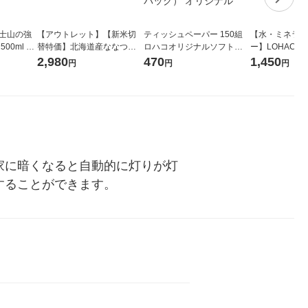
富士山の強
【アウトレット】【新米切
ティッシュペーパー 150組
【水・ミネラル
00ml 1
替特価】北海道産ななつぼ
ロハコオリジナルソフトパ
ー】LOHACO Wa
し 無洗米 5kg 1袋 令和7年産
ックティッシュ フィオナ オ
1箱（20本入
2,980
470
1,450
円
円
円
米 木徳神糧 オリジナル
リジナル 1セット（10個：
（イチオシ） 
5個入×2パック） オリジナ
ル
家に暗くなると自動的に灯りが灯
することができます。