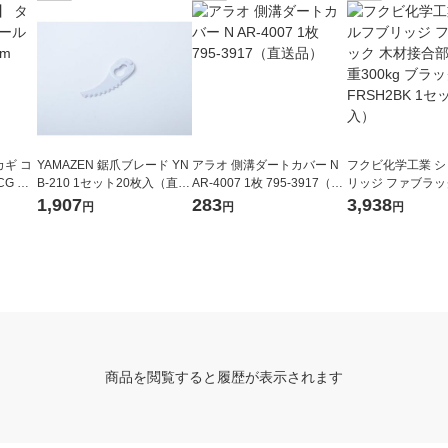
ギ コ
YAMAZEN 鋸爪ブレード YN
アラオ 側溝ダートカバー N
フクビ化学工業 
CG 内
B-210 1セット20枚入（直送
AR-4007 1枚 795-3917（直
リッジ ファブラッ
個
品）
送品）
合部材 耐荷重300
1,907
283
3,938
円
円
円
ク FRSH2BK 1
入）
商品を閲覧すると履歴が表示されます