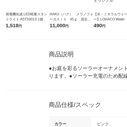
旭電機化成 LED軽量スタン
HAKU（ハク） メラノフォ
【水・ミネラルウォ
ドライト AST3301S 1個
ーカスＩＶ 45ｇ 資生
ー】LOHACO Wate
堂 おまけ付き
コウォーター）2L ラ
1,518
11,000
490
円
円
円
ス 1箱（5本入）（イ
シ） オリジナル
商品説明
●お庭を彩るソーラーオーナメン
ります。●ソーラー充電のため配
商品仕様/スペック
カラー
ピンク