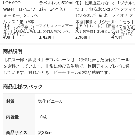
【水・ミネラルウォー
アイリスフーズ 富士
【アウトレット】【新
ティッシュペー
ター】LOHACO Wate
山の強炭酸水 ラベル
米切替特価】北海道産
50組 ロハコ
r（ロハコウォータ
490
レス 500ml 1箱（24
1,420
ななつぼし 無洗米 5k
2,980
ルソフトパッ
470
円
円
円
円
ー）2L ラベルレス 1
本入）
g 1袋 令和7年産 米 木
シュ フィオナ
箱（5本入）（イチオ
徳神糧 オリジナル
ナル 1セット
商品説明
シ） オリジナル
個：5個入×2
オリジナル
【在庫一掃・訳あり】デコバルーンは、特殊配合した塩化ビニール
を原料としています。非常に伸びる生地で、長期ディスプレイに適
しています。触れたとき、ビーチボールの様な感触です。
商品仕様/スペック
材質
塩化ビニール
内容量
10枚
商品サイズ
約38cm