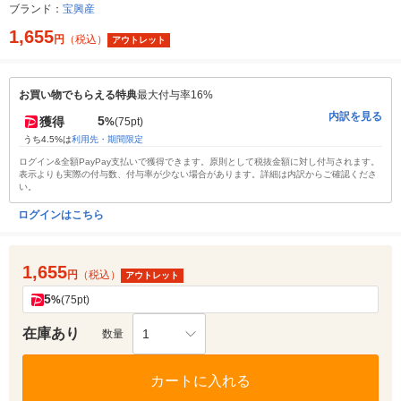
ブランド：
宝興産
1,655
円
（税込）
アウトレット
お買い物でもらえる特典
最大付与率16%
内訳を見る
5
獲得
%
(75pt)
うち4.5%は
利用先・期間限定
ログイン&全額PayPay支払いで獲得できます。原則として税抜金額に対し付与されます。
表示よりも実際の付与数、付与率が少ない場合があります。詳細は内訳からご確認くださ
い。
ログインはこちら
1,655
円
（税込）
アウトレット
5
%
(75pt)
在庫あり
1
数量
カートに入れる