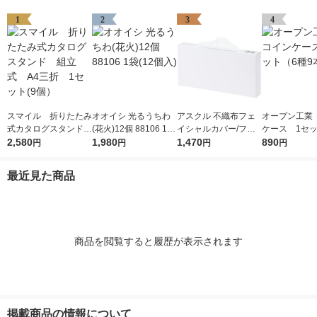
1
2
3
4
スマイル 折りたたみ
オオイシ 光るうちわ
アスクル 不織布フェ
オープン工業
式カタログスタンド
(花火)12個 88106 1袋
イシャルカバー/フェ
ケース 1セッ
組立式 A4三折 1セ
2,580
(12個入)
1,980
イスカバー オリジナ
1,470
種9本入）
890
円
円
円
円
ット(9個）
ル
最近見た商品
商品を閲覧すると履歴が表示されます
掲載商品の情報について