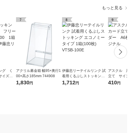
もっと見る
7
8
9
ング く
アクリル募金箱 幅95×奥行1
伊藤忠リーテイルリンク 試
アスクル 片面
サイズ V
00×高さ185mm 744908
着用くるぶしストッキング
立て サインホ
00枚入）
エコノミータイプ 1箱(100
横 1個 オリ
1,830
1,712
410
円
円
円
ルリンク
枚) VTSB-100E