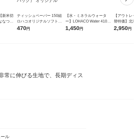
【新米切
ティッシュペーパー 150組
【水・ミネラルウォータ
【アウトレット
ななつぼ
ロハコオリジナルソフトパ
ー】LOHACO Water 410ml
替特価】北海道
袋 令和7年産
ックティッシュ フィオナ オ
1箱（20本入）ラベルレス
し 精白米 5kg
470
1,450
2,950
円
円
円
ジナル
リジナル 1セット（10個：
（イチオシ） オリジナル
米 木徳神糧 オ
5個入×2パック） オリジナ
ル
非常に伸びる生地で、長期ディス
ニール