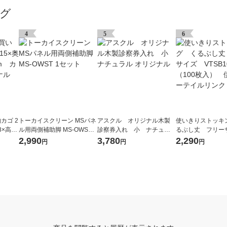
グ
4
5
6
カゴ 2
トーカイスクリーン MSパネ
アスクル オリジナル木製
使いきりストッキ
58×高さ
ル用両側補助脚 MS-OWST 1
診察券入れ 小 ナチュラ
るぶし丈 フリー
 オリ
セット
ル オリジナル
TSB100 1箱（1
2,990
3,780
2,290
円
円
円
伊藤忠リーテイ