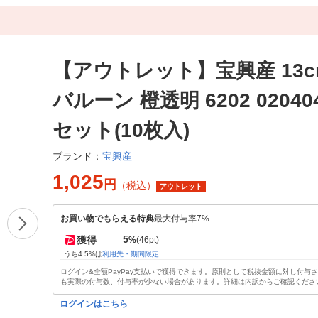
【アウトレット】宝興産 13
バルーン 橙透明 6202 020404
セット(10枚入)
宝興産
ブランド：
1,025
円
（税込）
アウトレット
お買い物でもらえる特典
最大付与率7%
5
獲得
%
(46pt)
うち4.5%は
利用先・期間限定
ログイン&全額PayPay支払いで獲得できます。原則として税抜金額に対し付与
も実際の付与数、付与率が少ない場合があります。詳細は内訳からご確認くださ
ログインはこちら