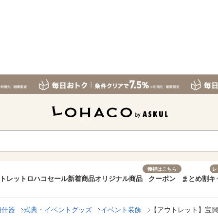
獲得はこちら
レ
トレット
ロハコセール
新着商品
オリジナル商品
クーポン
まとめ割
キ
場什器
式典・イベントグッズ
イベント装飾
【アウトレット】宝興産 1