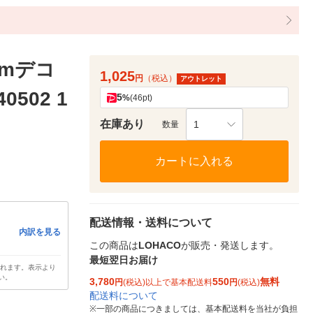
cmデコ
1,025
円
（税込）
アウトレット
0502 1
5
%
(46pt)
在庫あり
1
数量
カートに入れる
配送情報・送料について
内訳を見る
この商品は
LOHACO
が販売・発送します。
最短翌日お届け
されます。表示より
い。
3,780
550
無料
円
(税込)以上で基本配送料
円
(税込)
配送料について
※
一部の商品につきましては、基本配送料を当社が負担