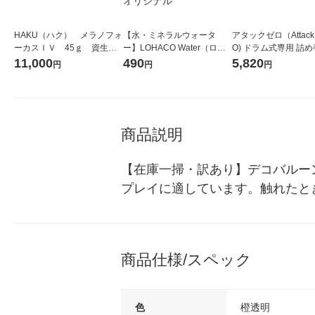
HAKU（ハク） メラノフォ
【水・ミネラルウォータ
アタックゼロ（Attack
ーカスＩＶ 45ｇ 資生
ー】LOHACO Water（ロハ
O) ドラム式専用 詰め
堂 おまけ付き
コウォーター）2L ラベルレ
ガジャンボ 2300g 1
11,000
490
5,820
円
円
円
ス 1箱（5本入）（イチオ
（2個入) 洗濯洗剤 花
シ） オリジナル
商品説明
【在庫一掃・訳あり】デコバルー
プレイに適しています。触れたと
商品仕様/スペック
色
橙透明