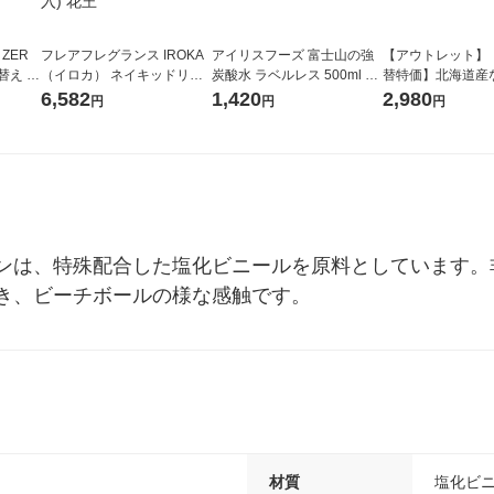
 ZER
フレアフレグランス IROKA
アイリスフーズ 富士山の強
【アウトレット】
替え メ
（イロカ） ネイキッドリリ
炭酸水 ラベルレス 500ml 1
替特価】北海道産
セット
ーの香り 柔軟剤 詰め替え 超
箱（24本入）
し 無洗米 5kg 1
6,582
1,420
2,980
円
円
円
王
特大 1200ml 1セット（5個
米 木徳神糧 オリ
入) 花王
ンは、特殊配合した塩化ビニールを原料としています。
き、ビーチボールの様な感触です。
材質
塩化ビ