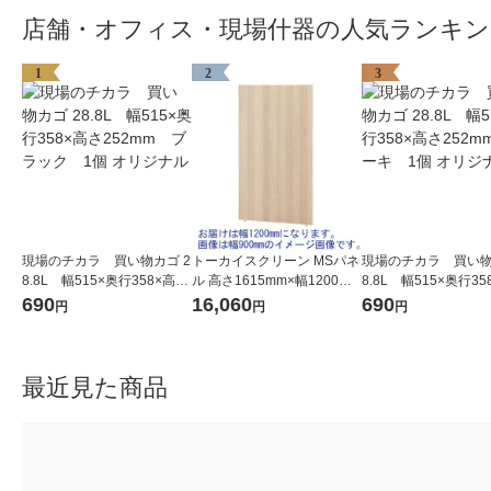
店舗・オフィス・現場什器の人気ランキン
1
2
3
現場のチカラ 買い物カゴ 2
トーカイスクリーン MSパネ
現場のチカラ 買い物
8.8L 幅515×奥行358×高さ
ル 高さ1615mm×幅1200mm
8.8L 幅515×奥行3
252mm ブラック 1個 オ
木目調ナチュラル MSW-161
252mm カーキ 1個
690
16,060
690
円
円
円
リジナル
2Nr 1枚
ジナル
最近見た商品