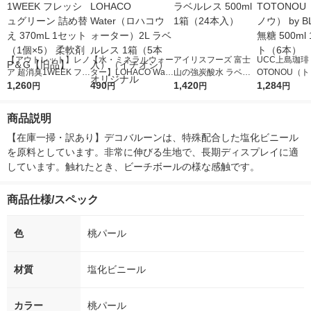
【アウトレット】レノ
【水・ミネラルウォー
アイリスフーズ 富士
UCC上島珈琲 
ア 超消臭1WEEK フレ
ター】LOHACO Wate
山の強炭酸水 ラベル
OTONOU（
ッシュグリーン 詰め
1,260
r（ロハコウォータ
490
レス 500ml 1箱（24
1,420
ウ） by BLAC
1,284
円
円
円
円
替え 370mL 1セット
ー）2L ラベルレス 1
本入）
00ml 1セッ
（1個×5） 柔軟剤 P＆
箱（5本入）（イチオ
商品説明
G【旧品】
シ） オリジナル
【在庫一掃・訳あり】デコバルーンは、特殊配合した塩化ビニール
を原料としています。非常に伸びる生地で、長期ディスプレイに適
しています。触れたとき、ビーチボールの様な感触です。
商品仕様/スペック
色
桃パール
材質
塩化ビニール
カラー
桃パール