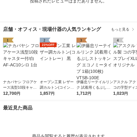
投稿されたレビューはまだありません。
店舗・オフィス・現場什器の人気ランキング
もっと見る
1
2
3
4
23%OFF
ナカバヤシ フロアケ
オープン工業 レザー
伊藤忠リーテイルリン
アスクル アク
ース浅型10段キャス
調カルトン(コイント
ク 試着用くるぶしス
コの字型ディ
ター付/白 AF-AC10シ
12,700
レー） 黒
1,857
トッキング エコノミ
1,712
XLL 1個 オ
1,023
円
円
円
円
ロ 1台
ータイプ 1箱(100枚)
VTSB-100E
最近見た商品
商品を閲覧すると履歴が表示されます