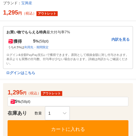
ブランド：
宝興産
1,295
円
（税込）
アウトレット
お買い物でもらえる特典
最大付与率7%
内訳を見る
5
獲得
%
(58pt)
うち4.5%は
利用先・期間限定
ログイン&全額PayPay支払いで獲得できます。原則として税抜金額に対し付与されます。
表示よりも実際の付与数、付与率が少ない場合があります。詳細は内訳からご確認くださ
い。
ログインはこちら
1,295
円
（税込）
アウトレット
5
%
(58pt)
在庫あり
1
数量
カートに入れる